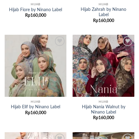
HIJAB
HIJAB
Hijab Zahrah by Ninano
Hijab Fiore by Ninano Label
Label
Rp
160,000
Rp
160,000
Add to
Add to
wishlist
wishlist
HIJAB
HIJAB
Hijab Nania Walnut by
Hijab Elif by Ninano Label
Ninano Label
Rp
160,000
Rp
160,000