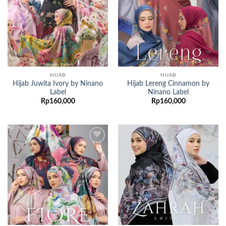
HIJAB
HIJAB
Hijab Juwita Ivory by Ninano
Hijab Lereng Cinnamon by
Label
Ninano Label
Rp
160,000
Rp
160,000
Add to
Add to
wishlist
wishlist