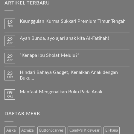
ARTIKEL TERBARU
Keunggulan Kurma Sukkari Premium Timur Tengah
19
Feb
Tak
ada
komentar
Ayah Bunda, ayo ajari anak kita Al-Fatihah!
29
pada
Apr
Keunggulan
Tak
Kurma
ada
Sukkari
komentar
Premium
“Kenapa Ibu Sholat Melulu?”
29
pada
Timur
Apr
Ayah
Tak
Tengah
Bunda,
ada
ayo
komentar
ajari
Hindari Bahaya Gadget, Kenalkan Anak dengan
23
pada
anak
Okt
“Kenapa
Buku…
kita
Ibu
Al-
Tak
Sholat
Fatihah!
ada
Melulu?”
Manfaat Mengenalkan Buku Pada Anak
09
komentar
pada
Okt
Tak
Hindari
ada
Bahaya
komentar
Gadget,
pada
Kenalkan
DAFTAR MERK
Manfaat
Anak
Mengenalkan
dengan
Buku
Buku…
Pada
Anak
Aiska
Azmiza
ButtonScarves
Candy's Kidswear
El-hana