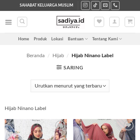
Skip
SAHABAT KELUARGA MUSLIM
to
content
Home
Produk
Lokasi
Bantuan
Tentang Kami
Beranda
/
Hijab
/
Hijab Ninano Label
SARING
Hijab Ninano Label
Add to
Add to
wishlist
wishlist