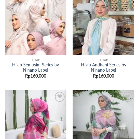
Add to
Add to
wishlist
wishlist
HIJAB
HIJAB
Hijab Semusim Series by
Hijab Andhani Series by
Ninano Label
Ninano Label
Rp
160,000
Rp
160,000
Add to
Add to
wishlist
wishlist