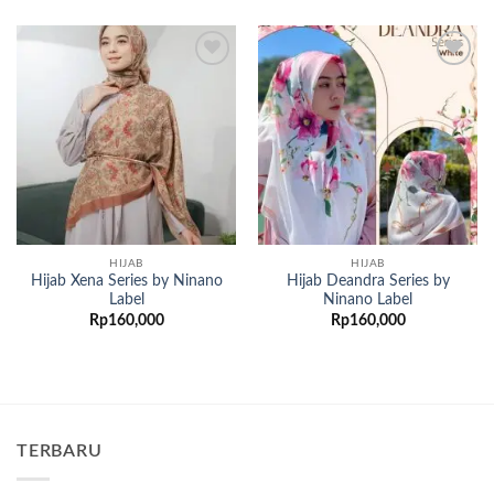
Add to
Add to
wishlist
wishlist
HIJAB
HIJAB
Hijab Xena Series by Ninano
Hijab Deandra Series by
Label
Ninano Label
Rp
160,000
Rp
160,000
TERBARU