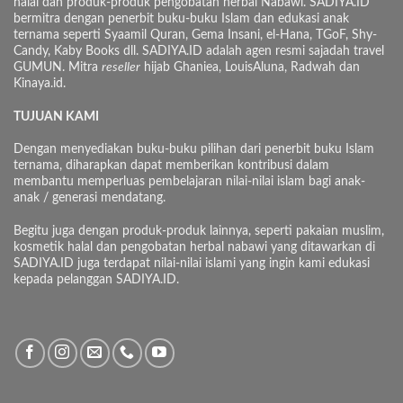
halal dan produk-produk pengobatan herbal Nabawi. SADIYA.ID
bermitra dengan penerbit buku-buku Islam dan edukasi anak
ternama seperti Syaamil Quran, Gema Insani, el-Hana, TGoF, Shy-
Candy, Kaby Books dll. SADIYA.ID adalah agen resmi sajadah travel
GUMUN. Mitra
reseller
hijab Ghaniea, LouisAluna, Radwah dan
Kinaya.id.
TUJUAN KAMI
Dengan menyediakan buku-buku pilihan dari penerbit buku Islam
ternama, diharapkan dapat memberikan kontribusi dalam
membantu memperluas pembelajaran nilai-nilai islam bagi anak-
anak / generasi mendatang.
Begitu juga dengan produk-produk lainnya, seperti pakaian muslim,
kosmetik halal dan pengobatan herbal nabawi yang ditawarkan di
SADIYA.ID juga terdapat nilai-nilai islami yang ingin kami edukasi
kepada pelanggan SADIYA.ID.