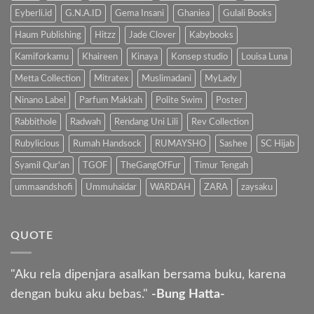
Eyberli.id
G.N.A.ID
Gema Insani
Ghaniea
Gulali Books
Haum Publishing
Hitzz
Jade Clover
Kabybooks
Kamiforkamu
Khaireen
Kinaya
Konsep studio
Louisa Luna
Metta Collection
Mitratex
Muslimadani
MyLady
Ninano Label
Parfum Makkah
Polite Swim
Poster
Rabbithole
Radwah
Rendang Uni Lili
Rev Collection
Rubylicious
Rumah Handsock
RUMAYSHO
Sashee
SC Hijab
Syamil Qur'an
TGOF
TheGangOfFur
Timur Tengah
ummaandshofi
Ummuhaidar
WARDAH
ZARA
zaysaku
QUOTE
"Aku rela dipenjara asalkan bersama buku, karena
dengan buku aku bebas."
-Bung Hatta-