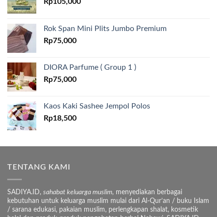
Rp
105,000
Rok Span Mini Plits Jumbo Premium
Rp
75,000
DIORA Parfume ( Group 1 )
Rp
75,000
Kaos Kaki Sashee Jempol Polos
Rp
18,500
TENTANG KAMI
SADIYA.ID,
sahabat keluarga muslim,
menyediakan berbagai
kebutuhan untuk keluarga muslim mulai dari Al-Qur’an / buku Islam
/ sarana edukasi, pakaian muslim, perlengkapan shalat, kosmetik