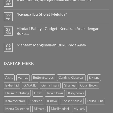
Ayah Bunda, ayo ajari anak kita Al-Fatihah!
29
pada
Apr
Keunggulan
Tak
Kurma
ada
Sukkari
komentar
Premium
“Kenapa Ibu Sholat Melulu?”
29
pada
Timur
Apr
Ayah
Tak
Tengah
Bunda,
ada
ayo
komentar
ajari
Hindari Bahaya Gadget, Kenalkan Anak dengan
23
pada
anak
Okt
“Kenapa
Buku…
kita
Ibu
Al-
Tak
Sholat
Fatihah!
ada
Melulu?”
Manfaat Mengenalkan Buku Pada Anak
09
komentar
pada
Okt
Tak
Hindari
ada
Bahaya
komentar
Gadget,
pada
Kenalkan
DAFTAR MERK
Manfaat
Anak
Mengenalkan
dengan
Buku
Buku…
Pada
Anak
Aiska
Azmiza
ButtonScarves
Candy's Kidswear
El-hana
Eyberli.id
G.N.A.ID
Gema Insani
Ghaniea
Gulali Books
Haum Publishing
Hitzz
Jade Clover
Kabybooks
Kamiforkamu
Khaireen
Kinaya
Konsep studio
Louisa Luna
Metta Collection
Mitratex
Muslimadani
MyLady