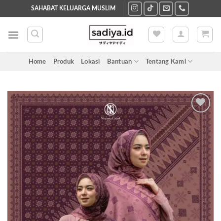
Skip
SAHABAT KELUARGA MUSLIM
to
content
Home
Produk
Lokasi
Bantuan
Tentang Kami
Add to
wishlist