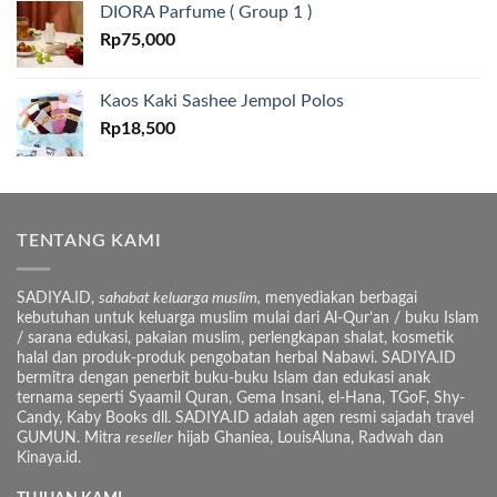
DIORA Parfume ( Group 1 )
Rp
75,000
Kaos Kaki Sashee Jempol Polos
Rp
18,500
TENTANG KAMI
SADIYA.ID,
sahabat keluarga muslim,
menyediakan berbagai
kebutuhan untuk keluarga muslim mulai dari Al-Qur’an / buku Islam
/ sarana edukasi, pakaian muslim, perlengkapan shalat, kosmetik
halal dan produk-produk pengobatan herbal Nabawi. SADIYA.ID
bermitra dengan penerbit buku-buku Islam dan edukasi anak
ternama seperti Syaamil Quran, Gema Insani, el-Hana, TGoF, Shy-
Candy, Kaby Books dll. SADIYA.ID adalah agen resmi sajadah travel
GUMUN. Mitra
reseller
hijab Ghaniea, LouisAluna, Radwah dan
Kinaya.id.