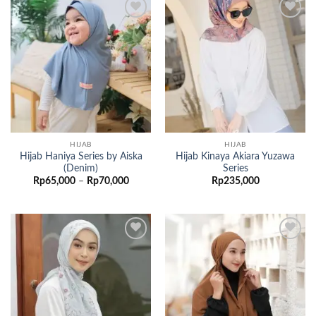
Add to
Add to
wishlist
wishlist
HIJAB
HIJAB
Hijab Haniya Series by Aiska
Hijab Kinaya Akiara Yuzawa
(Denim)
Series
Rentang
Rp
65,000
–
Rp
70,000
Rp
235,000
harga:
Rp65,000
hingga
Rp70,000
Add to
Add to
wishlist
wishlist