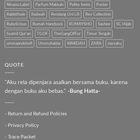
Ninano Label
Parfum Makkah
Polite Swim
Poster
Rabbithole
Radwah
Rendang Uni Lili
Rev Collection
Rubylicious
Rumah Handsock
RUMAYSHO
Sashee
SC Hijab
Syamil Qur'an
TGOF
TheGangOfFur
Timur Tengah
ummaandshofi
Ummuhaidar
WARDAH
ZARA
zaysaku
QUOTE
"Aku rela dipenjara asalkan bersama buku, karena
dengan buku aku bebas."
-Bung Hatta-
-
Return and Refund Policies
-
Privacy Policy
-
Trace Packet