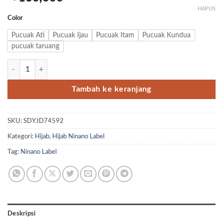
HAPUS
Color
Pucuak Ati
Pucuak Ijau
Pucuak Itam
Pucuak Kundua
pucuak taruang
Kuantitas Hijab Pucuak Rabuang Series by Ninano Label
Tambah ke keranjang
SKU:
SDY.ID74592
Kategori:
Hijab
,
Hijab Ninano Label
Tag:
Ninano Label
Deskripsi