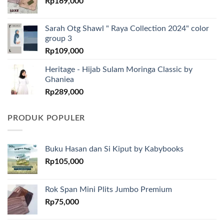
Rp
169,000
Sarah Otg Shawl " Raya Collection 2024" color
group 3
Rp
109,000
Heritage - Hijab Sulam Moringa Classic by
Ghaniea
Rp
289,000
PRODUK POPULER
Buku Hasan dan Si Kiput by Kabybooks
Rp
105,000
Rok Span Mini Plits Jumbo Premium
Rp
75,000