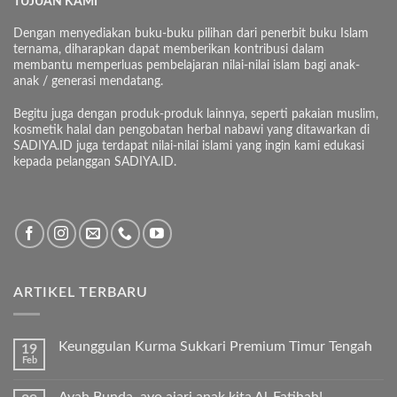
TUJUAN KAMI
Dengan menyediakan buku-buku pilihan dari penerbit buku Islam
ternama, diharapkan dapat memberikan kontribusi dalam
membantu memperluas pembelajaran nilai-nilai islam bagi anak-
anak / generasi mendatang.
Begitu juga dengan produk-produk lainnya, seperti pakaian muslim,
kosmetik halal dan pengobatan herbal nabawi yang ditawarkan di
SADIYA.ID juga terdapat nilai-nilai islami yang ingin kami edukasi
kepada pelanggan SADIYA.ID.
ARTIKEL TERBARU
Keunggulan Kurma Sukkari Premium Timur Tengah
19
Feb
Tak
ada
komentar