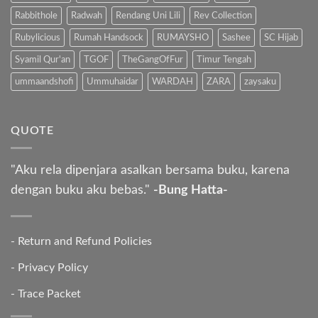
Rabbithole
Radwah
Rendang Uni Lili
Rev Collection
Rubylicious
Rumah Handsock
RUMAYSHO
Sashee
SC Hijab
Syamil Qur'an
TGOF
TheGangOfFur
Timur Tengah
ummaandshofi
Ummuhaidar
WARDAH
ZARA
zaysaku
QUOTE
"Aku rela dipenjara asalkan bersama buku, karena
dengan buku aku bebas."
-Bung Hatta-
-
Return and Refund Policies
-
Privacy Policy
-
Trace Packet