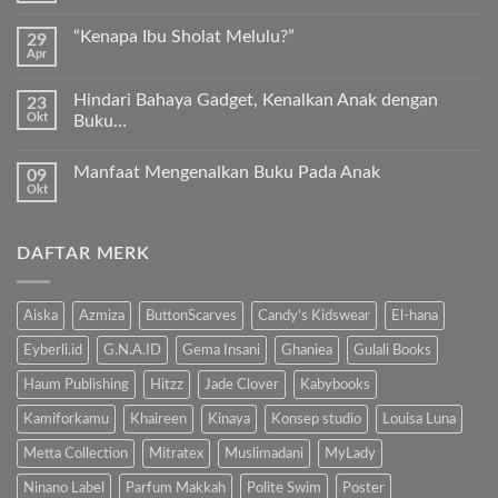
Kurma
ada
Sukkari
komentar
Premium
“Kenapa Ibu Sholat Melulu?”
29
pada
Timur
Apr
Ayah
Tak
Tengah
Bunda,
ada
ayo
komentar
ajari
Hindari Bahaya Gadget, Kenalkan Anak dengan
23
pada
anak
Okt
“Kenapa
Buku…
kita
Ibu
Al-
Tak
Sholat
Fatihah!
ada
Melulu?”
Manfaat Mengenalkan Buku Pada Anak
09
komentar
pada
Okt
Tak
Hindari
ada
Bahaya
komentar
Gadget,
pada
Kenalkan
DAFTAR MERK
Manfaat
Anak
Mengenalkan
dengan
Buku
Buku…
Pada
Anak
Aiska
Azmiza
ButtonScarves
Candy's Kidswear
El-hana
Eyberli.id
G.N.A.ID
Gema Insani
Ghaniea
Gulali Books
Haum Publishing
Hitzz
Jade Clover
Kabybooks
Kamiforkamu
Khaireen
Kinaya
Konsep studio
Louisa Luna
Metta Collection
Mitratex
Muslimadani
MyLady
Ninano Label
Parfum Makkah
Polite Swim
Poster