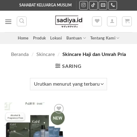
Skip
SAHABAT KELUARGA MUSLIM
to
content
Home
Produk
Lokasi
Bantuan
Tentang Kami
Beranda
/
Skincare
/
Skincare Haji dan Umrah Pria
SARING
Add to
wishlist