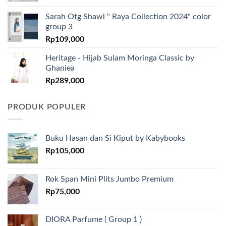
Sarah Otg Shawl " Raya Collection 2024" color
group 3
Rp
109,000
Heritage - Hijab Sulam Moringa Classic by
Ghaniea
Rp
289,000
PRODUK POPULER
Buku Hasan dan Si Kiput by Kabybooks
Rp
105,000
Rok Span Mini Plits Jumbo Premium
Rp
75,000
DIORA Parfume ( Group 1 )