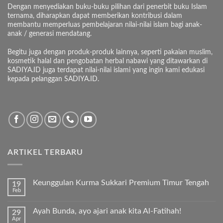
Dengan menyediakan buku-buku pilihan dari penerbit buku Islam
ternama, diharapkan dapat memberikan kontribusi dalam
membantu memperluas pembelajaran nilai-nilai islam bagi anak-
anak / generasi mendatang.
Begitu juga dengan produk-produk lainnya, seperti pakaian muslim,
kosmetik halal dan pengobatan herbal nabawi yang ditawarkan di
SADIYA.ID juga terdapat nilai-nilai islami yang ingin kami edukasi
kepada pelanggan SADIYA.ID.
ARTIKEL TERBARU
Keunggulan Kurma Sukkari Premium Timur Tengah
19
Feb
Tak
ada
komentar
Ayah Bunda, ayo ajari anak kita Al-Fatihah!
29
pada
Apr
Keunggulan
Tak