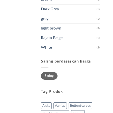
Dark Grey
(1)
grey
(1)
light brown
(3)
Rajata Beige
(1)
White
(2)
Saring berdasarkan harga
Harga
Harga
Saring
terendah
tertinggi
Tag Produk
Aiska
Azmiza
ButtonScarves