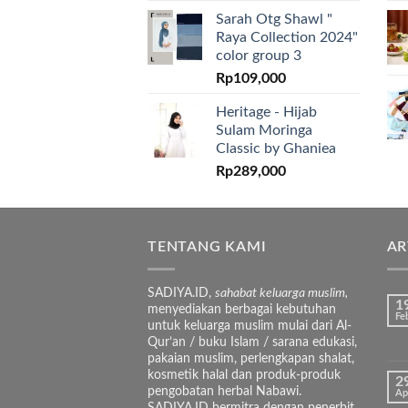
Sarah Otg Shawl "
Raya Collection 2024"
color group 3
Rp
109,000
Heritage - Hijab
Sulam Moringa
Classic by Ghaniea
Rp
289,000
TENTANG KAMI
AR
SADIYA.ID,
sahabat keluarga muslim,
1
menyediakan berbagai kebutuhan
Fe
untuk keluarga muslim mulai dari Al-
Qur’an / buku Islam / sarana edukasi,
pakaian muslim, perlengkapan shalat,
kosmetik halal dan produk-produk
2
pengobatan herbal Nabawi.
Ap
SADIYA.ID bermitra dengan penerbit