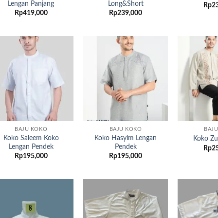
Lengan Panjang
Long&Short
Rp
2
Rp
419,000
Rp
239,000
Add to
Add to
wishlist
wishlist
BAJU KOKO
BAJU KOKO
BAJ
Koko Saleem Koko
Koko Hasyim Lengan
Koko Zu
Lengan Pendek
Pendek
Rp
2
Rp
195,000
Rp
195,000
Add to
Add to
wishlist
wishlist