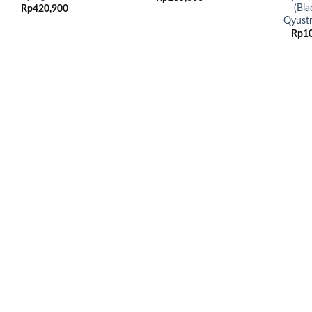
(Bla
Rp
420,900
Qyust
Rp
1