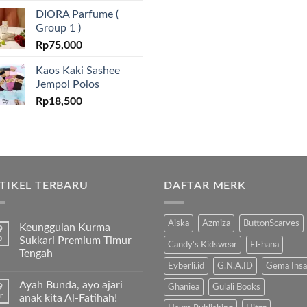
DIORA Parfume (
Group 1 )
Rp
75,000
Kaos Kaki Sashee
Jempol Polos
Rp
18,500
TIKEL TERBARU
DAFTAR MERK
Aiska
Azmiza
ButtonScarves
Keunggulan Kurma
9
b
Sukkari Premium Timur
Candy's Kidswear
El-hana
Tengah
Eyberli.id
G.N.A.ID
Gema Insa
Tak
ada
Ayah Bunda, ayo ajari
9
komentar
Ghaniea
Gulali Books
pada
r
anak kita Al-Fatihah!
Keunggulan