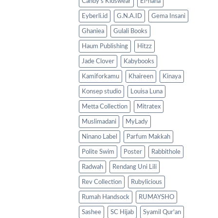
Candy's Kidswear
El-hana
Eyberli.id
G.N.A.ID
Gema Insani
Ghaniea
Gulali Books
Haum Publishing
Hitzz
Jade Clover
Kabybooks
Kamiforkamu
Khaireen
Kinaya
Konsep studio
Louisa Luna
Metta Collection
Mitratex
Muslimadani
MyLady
Ninano Label
Parfum Makkah
Polite Swim
Poster
Rabbithole
Radwah
Rendang Uni Lili
Rev Collection
Rubylicious
Rumah Handsock
RUMAYSHO
Sashee
SC Hijab
Syamil Qur'an