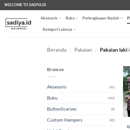
Skip
WELCOME TO SADIYA.ID
to
content
Aksesoris
Buku
Perlengkapan Ibadah
P
Kategori Lainnya
Beranda
/
Pakaian
/
Pakaian laki-
Browse
Aksesoris
(61)
Buku
(143)
ButtonScarves
(8)
Custom Hampers
(40)
K