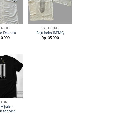
U KOKO
BAJU KOKO
ko Dakhola
Baju Koko IMTAQ
10,000
Rp
135,000
Add to
wishlist
KAIAN
 Hijrah –
ah for Men