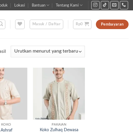
oduk
Lokasi
Bantuan
Tentang Kami
Masuk / Daftar
Rp
0
Pembayaran
Diurutkan
sil
menurut
yang
terbaru
Add to
Add to
wishlist
wishlist
U KOKO
PAKAIAN
Koko Zulhaq Dewasa
 Ashraf