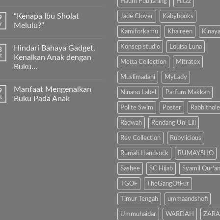
Haum Publishing
Hitzz
Kurma
Tak
Sukkari
ada
“Kenapa Ibu Sholat
Jade Clover
Kabybooks
9
Premium
komentar
Timur
pada
r
Melulu?”
Tengah
Ayah
Kamiforkamu
Khaireen
Kinay
Bunda,
Tak
ayo
ada
Konsep studio
Louisa Luna
Hindari Bahaya Gadget,
3
ajari
komentar
anak
pada
t
Kenalkan Anak dengan
kita
“Kenapa
Metta Collection
Mitratex
Buku…
Al-
Ibu
Fatihah!
Sholat
Muslimadani
MyLady
Tak
Melulu?”
ada
Manfaat Mengenalkan
9
komentar
Ninano Label
Parfum Makkah
pada
t
Buku Pada Anak
Hindari
Polite Swim
Poster
Rabbithole
Bahaya
Tak
Gadget,
ada
Kenalkan
komentar
Radwah
Rendang Uni Lili
Anak
pada
dengan
Manfaat
Rev Collection
Rubylicious
Buku…
Mengenalkan
Buku
Rumah Handsock
RUMAYSHO
Pada
Anak
Sashee
SC Hijab
Syamil Qur'a
TGOF
TheGangOfFur
Timur Tengah
ummaandshofi
Ummuhaidar
WARDAH
ZARA