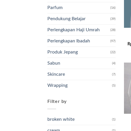
Parfum
(16)
Pendukung Belajar
(39)
Perlengkapan Haji Umrah
(28)
Perlengkapan Ibadah
(97)
R
Produk Jepang
(22)
Sabun
(4)
Skincare
(7)
Wrapping
(5)
Filter by
broken white
(1)
cream
(1)