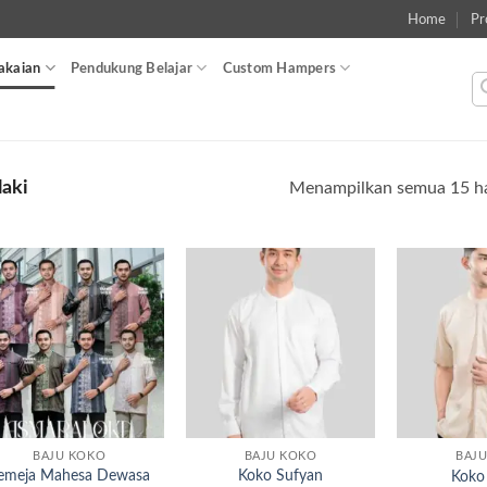
Home
Pr
akaian
Pendukung Belajar
Custom Hampers
laki
Menampilkan semua 15 ha
Add to
Add to
wishlist
wishlist
BAJU KOKO
BAJU KOKO
BAJ
emeja Mahesa Dewasa
Koko Sufyan
Koko