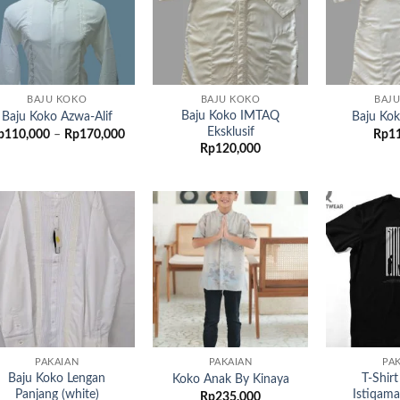
BAJU KOKO
BAJU KOKO
BAJ
Baju Koko IMTAQ
Baju Koko Azwa-Alif
Baju Ko
Eksklusif
Rentang
p
110,000
–
Rp
170,000
Rp
1
harga:
Rp
120,000
Rp110,000
hingga
Rp170,000
Add to
Add to
wishlist
wishlist
PAKAIAN
PAKAIAN
PA
Baju Koko Lengan
T-Shirt
Koko Anak By Kinaya
Panjang (white)
Istiqam
Rp
235,000