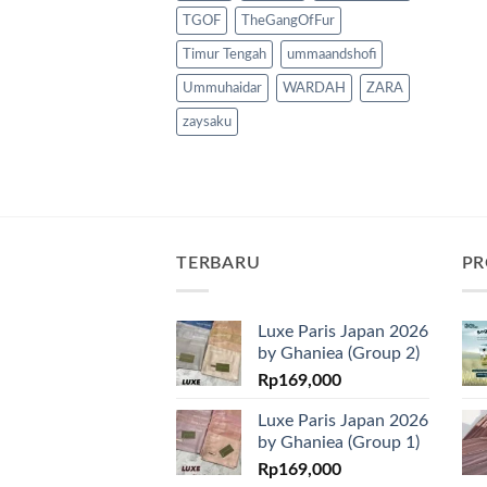
TGOF
TheGangOfFur
Timur Tengah
ummaandshofi
Ummuhaidar
WARDAH
ZARA
zaysaku
TERBARU
PR
Luxe Paris Japan 2026
by Ghaniea (Group 2)
Rp
169,000
Luxe Paris Japan 2026
by Ghaniea (Group 1)
Rp
169,000