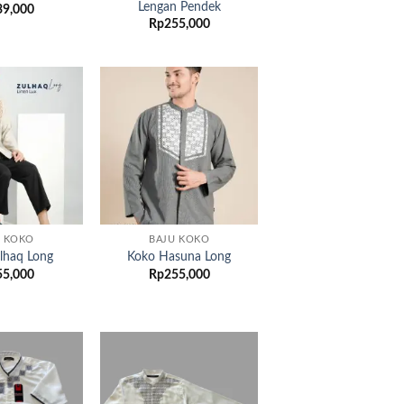
Lengan Pendek
39,000
Rp
255,000
Add to
Add to
wishlist
wishlist
U KOKO
BAJU KOKO
lhaq Long
Koko Hasuna Long
55,000
Rp
255,000
Add to
Add to
wishlist
wishlist