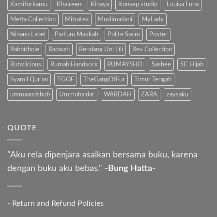
Kamiforkamu
Khaireen
Kinaya
Konsep studio
Louisa Luna
Metta Collection
Mitratex
Muslimadani
MyLady
Ninano Label
Parfum Makkah
Polite Swim
Poster
Rabbithole
Radwah
Rendang Uni Lili
Rev Collection
Rubylicious
Rumah Handsock
RUMAYSHO
Sashee
SC Hijab
Syamil Qur'an
TGOF
TheGangOfFur
Timur Tengah
ummaandshofi
Ummuhaidar
WARDAH
ZARA
zaysaku
QUOTE
"Aku rela dipenjara asalkan bersama buku, karena
dengan buku aku bebas."
-Bung Hatta-
-
Return and Refund Policies