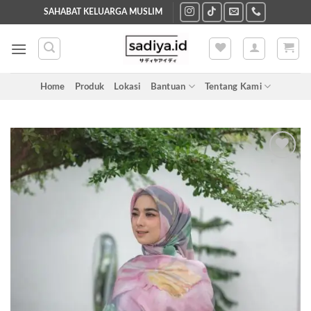
Skip
SAHABAT KELUARGA MUSLIM
to
content
Home
Produk
Lokasi
Bantuan
Tentang Kami
Add to
wishlist