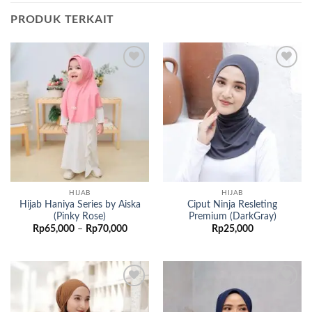
PRODUK TERKAIT
Add to
Add to
wishlist
wishlist
HIJAB
HIJAB
Hijab Haniya Series by Aiska
Ciput Ninja Resleting
(Pinky Rose)
Premium (DarkGray)
Rentang
Rp
65,000
–
Rp
70,000
Rp
25,000
harga:
Rp65,000
hingga
Rp70,000
Add to
Add to
wishlist
wishlist