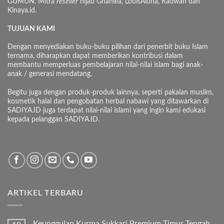
GUMUN. Mitra
reseller
hijab Ghaniea, LouisAluna, Radwah dan
Kinaya.id.
TUJUAN KAMI
Dengan menyediakan buku-buku pilihan dari penerbit buku Islam
ternama, diharapkan dapat memberikan kontribusi dalam
membantu memperluas pembelajaran nilai-nilai islam bagi anak-
anak / generasi mendatang.
Begitu juga dengan produk-produk lainnya, seperti pakaian muslim,
kosmetik halal dan pengobatan herbal nabawi yang ditawarkan di
SADIYA.ID juga terdapat nilai-nilai islami yang ingin kami edukasi
kepada pelanggan SADIYA.ID.
ARTIKEL TERBARU
Keunggulan Kurma Sukkari Premium Timur Tengah