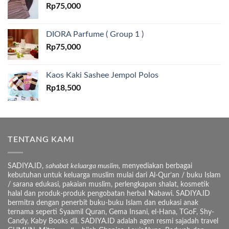
Rp
75,000
DIORA Parfume ( Group 1 )
Rp
75,000
Kaos Kaki Sashee Jempol Polos
Rp
18,500
TENTANG KAMI
SADIYA.ID,
sahabat keluarga muslim,
menyediakan berbagai
kebutuhan untuk keluarga muslim mulai dari Al-Qur’an / buku Islam
/ sarana edukasi, pakaian muslim, perlengkapan shalat, kosmetik
halal dan produk-produk pengobatan herbal Nabawi. SADIYA.ID
bermitra dengan penerbit buku-buku Islam dan edukasi anak
ternama seperti Syaamil Quran, Gema Insani, el-Hana, TGoF, Shy-
Candy, Kaby Books dll. SADIYA.ID adalah agen resmi sajadah travel