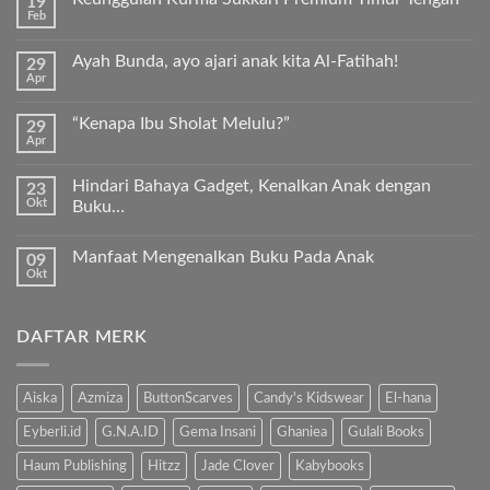
19
Feb
Tak
ada
komentar
Ayah Bunda, ayo ajari anak kita Al-Fatihah!
29
pada
Apr
Keunggulan
Tak
Kurma
ada
Sukkari
komentar
Premium
“Kenapa Ibu Sholat Melulu?”
29
pada
Timur
Apr
Ayah
Tak
Tengah
Bunda,
ada
ayo
komentar
ajari
Hindari Bahaya Gadget, Kenalkan Anak dengan
23
pada
anak
Okt
“Kenapa
Buku…
kita
Ibu
Al-
Tak
Sholat
Fatihah!
ada
Melulu?”
Manfaat Mengenalkan Buku Pada Anak
09
komentar
pada
Okt
Tak
Hindari
ada
Bahaya
komentar
Gadget,
pada
Kenalkan
DAFTAR MERK
Manfaat
Anak
Mengenalkan
dengan
Buku
Buku…
Pada
Anak
Aiska
Azmiza
ButtonScarves
Candy's Kidswear
El-hana
Eyberli.id
G.N.A.ID
Gema Insani
Ghaniea
Gulali Books
Haum Publishing
Hitzz
Jade Clover
Kabybooks