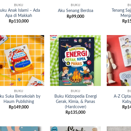
BUKU
BUKU
B
uku Anak Islami – Ada
Tenang Saj
Aku Senang Berdoa
Apa di Makkah
Menja
Rp
99,000
Rp
110,000
Rp
1
Add to
Add to
wishlist
wishlist
BUKU
BUKU
B
ku Suka Bersekolah by
Buku Kidzopedia Energi
A-Z Cipta
Haum Publishing
Gerak, Kimia, & Panas
Kab
(Hardcover)
Rp
149,000
Rp
1
Rp
135,000