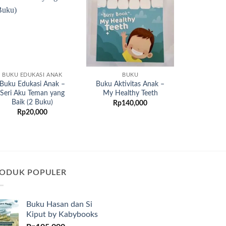
Add to
Add to
wishlist
wishlist
BUKU EDUKASI ANAK
BUKU
Buku Edukasi Anak –
Buku Aktivitas Anak –
Seri Aku Teman yang
My Healthy Teeth
Baik (2 Buku)
Rp
140,000
Rp
20,000
ODUK POPULER
Buku Hasan dan Si
Kiput by Kabybooks