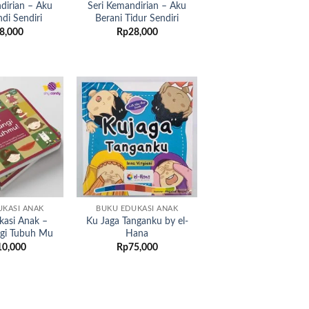
dirian – Aku
Seri Kemandirian – Aku
di Sendiri
Berani Tidur Sendiri
8,000
Rp
28,000
Add to
Add to
wishlist
wishlist
UKASI ANAK
BUKU EDUKASI ANAK
kasi Anak –
Ku Jaga Tanganku by el-
ngi Tubuh Mu
Hana
10,000
Rp
75,000