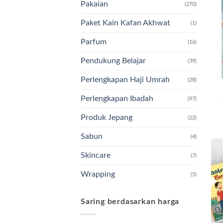
Pakaian
(270)
Paket Kain Kafan Akhwat
(1)
Parfum
(16)
Pendukung Belajar
(39)
Perlengkapan Haji Umrah
(28)
Perlengkapan Ibadah
(97)
Produk Jepang
(22)
Sabun
(4)
Skincare
(7)
Wrapping
(5)
Saring berdasarkan harga