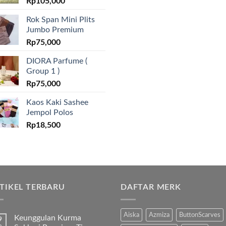
Rp
105,000
Rok Span Mini Plits
Jumbo Premium
Rp
75,000
DIORA Parfume (
Group 1 )
Rp
75,000
Kaos Kaki Sashee
Jempol Polos
Rp
18,500
TIKEL TERBARU
DAFTAR MERK
Aiska
Azmiza
ButtonScarves
Keunggulan Kurma
9
b