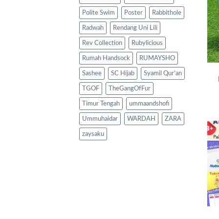
Polite Swim
Poster
Rabbithole
Radwah
Rendang Uni Lili
Rev Collection
Rubylicious
Rumah Handsock
RUMAYSHO
Sashee
SC Hijab
Syamil Qur'an
TGOF
TheGangOfFur
Timur Tengah
ummaandshofi
Ummuhaidar
WARDAH
ZARA
zaysaku