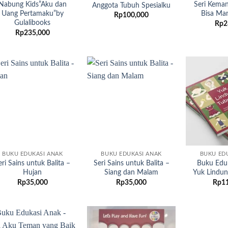
Nabung Kids”Aku dan
Seri Keman
Anggota Tubuh Spesialku
Uang Pertamaku”by
Bisa Man
Rp
100,000
Gulalibooks
Rp
2
Rp
235,000
Add to
Add to
wishlist
wishlist
BUKU EDUKASI ANAK
BUKU EDUKASI ANAK
BUKU ED
eri Sains untuk Balita –
Seri Sains untuk Balita –
Buku Edu
Hujan
Siang dan Malam
Yuk Lindu
Rp
35,000
Rp
35,000
Rp
1