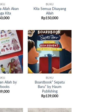
UKU
BUKU
a Allah Akan
Kita Semua Disayang
ga Kita
Allah
50,000
Rp
150,000
Add to
Add to
wishlist
wishlist
UKU
BUKU
an Allah by
Boardbook” Sepatu
ybooks
Baru” by Haum
Publishing
49,000
Rp
139,000