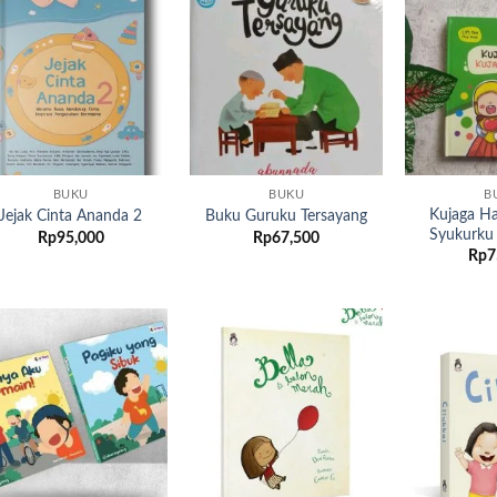
Add to
Add to
wishlist
wishlist
BUKU
BUKU
B
Kujaga Ha
Jejak Cinta Ananda 2
Buku Guruku Tersayang
Syukurku
Rp
95,000
Rp
67,500
Rp
7
Add to
Add to
wishlist
wishlist