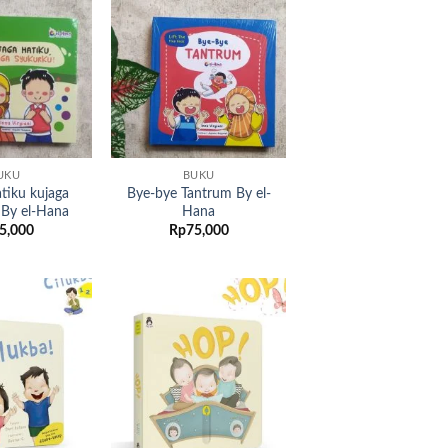
Add to
Add to
wishlist
wishlist
UKU
BUKU
tiku kujaga
Bye-bye Tantrum By el-
 By el-Hana
Hana
5,000
Rp
75,000
Add to
Add to
wishlist
wishlist