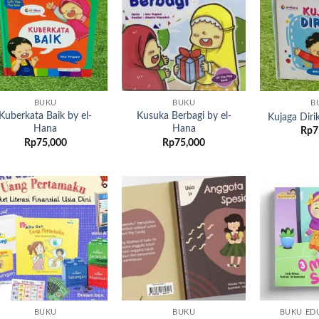
Add to
Add to
wishlist
wishlist
BUKU
BUKU
B
Kuberkata Baik by el-
Kusuka Berbagi by el-
Kujaga Diri
Hana
Hana
Rp
7
Rp
75,000
Rp
75,000
Add to
Add to
wishlist
wishlist
BUKU
BUKU
BUKU ED