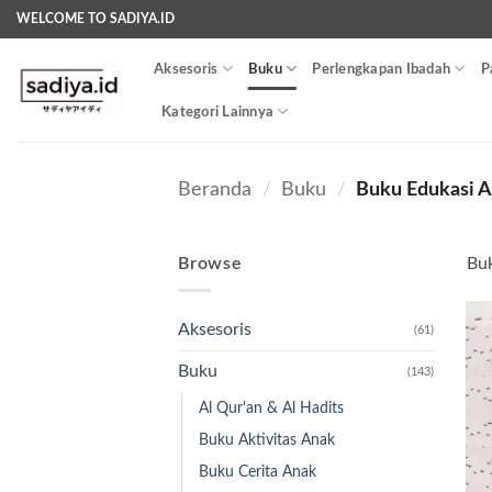
Skip
WELCOME TO SADIYA.ID
to
content
Aksesoris
Buku
Perlengkapan Ibadah
P
Kategori Lainnya
Beranda
/
Buku
/
Buku Edukasi 
Browse
Buk
Aksesoris
(61)
Buku
(143)
Al Qur'an & Al Hadits
Buku Aktivitas Anak
Buku Cerita Anak