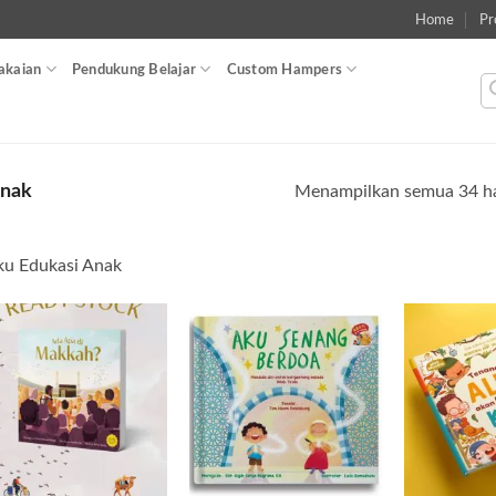
Home
Pr
akaian
Pendukung Belajar
Custom Hampers
Anak
Menampilkan semua 34 ha
u Edukasi Anak
Add to
Add to
wishlist
wishlist