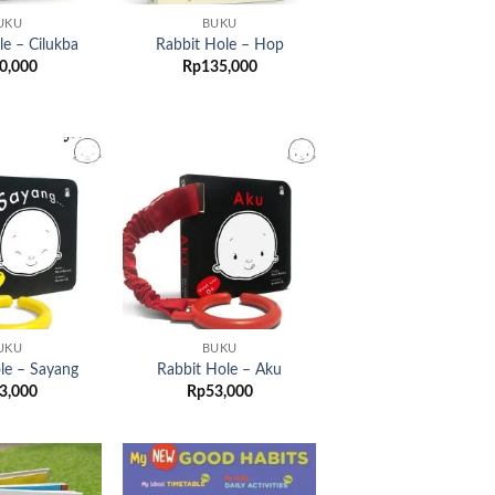
UKU
BUKU
le – Cilukba
Rabbit Hole – Hop
0,000
Rp
135,000
Add to
Add to
wishlist
wishlist
UKU
BUKU
le – Sayang
Rabbit Hole – Aku
3,000
Rp
53,000