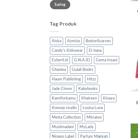
Harga
Harga
Saring
terendah
tertinggi
Tag Produk
Aiska
Azmiza
ButtonScarves
Candy's Kidswear
El-hana
Eyberli.id
G.N.A.ID
Gema Insani
Ghaniea
Gulali Books
Haum Publishing
Hitzz
Jade Clover
Kabybooks
Kamiforkamu
Khaireen
Kinaya
Konsep studio
Louisa Luna
Metta Collection
Mitratex
Muslimadani
MyLady
Ninano Label
Parfum Makkah