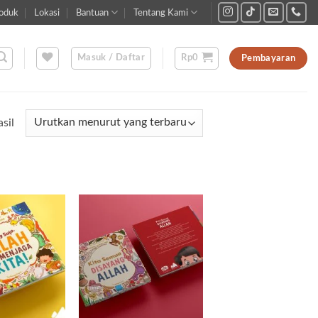
oduk
Lokasi
Bantuan
Tentang Kami
Masuk / Daftar
Rp
0
Pembayaran
Diurutkan
sil
menurut
yang
terbaru
Add to
Add to
wishlist
wishlist