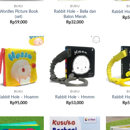
BUKU
BUKU
B
Wordles Picture Book
Rabbit Hole – Bella dan
Rabbit Ho
(set)
Balon Merah
Rp
5
Rp
59,000
Rp
32,000
Add to
Add to
wishlist
wishlist
BUKU
BUKU
B
Rabbit Hole – Hoamm
Rabbit Hole – Hmmm
Rabbit Ho
Rp
95,000
Rp
53,000
Rp
5