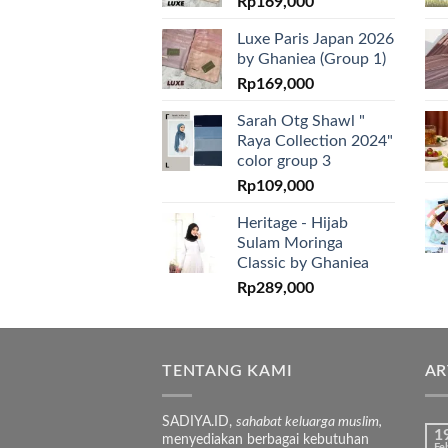
Rp
169,000
Luxe Paris Japan 2026
by Ghaniea (Group 1)
Rp
169,000
Sarah Otg Shawl "
Raya Collection 2024"
color group 3
Rp
109,000
Heritage - Hijab
Sulam Moringa
Classic by Ghaniea
Rp
289,000
TENTANG KAMI
AR
SADIYA.ID,
sahabat keluarga muslim,
1
menyediakan berbagai kebutuhan
Fe