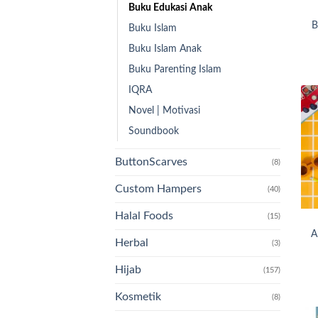
Buku Edukasi Anak
B
Buku Islam
Buku Islam Anak
Buku Parenting Islam
IQRA
Novel | Motivasi
Soundbook
ButtonScarves
(8)
Custom Hampers
(40)
Halal Foods
(15)
A
Herbal
(3)
Hijab
(157)
Kosmetik
(8)