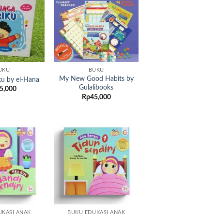
Add to
Add to
wishlist
wishlist
UKU
BUKU
My New Good Habits by
ku by el-Hana
Gulalibooks
5,000
Rp
45,000
Add to
Add to
wishlist
wishlist
UKASI ANAK
BUKU EDUKASI ANAK