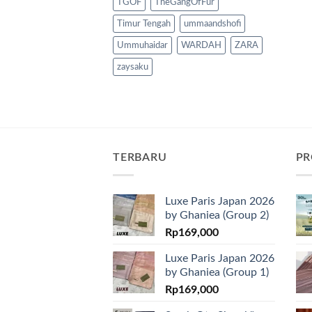
TGOF
TheGangOfFur
Timur Tengah
ummaandshofi
Ummuhaidar
WARDAH
ZARA
zaysaku
TERBARU
PR
Luxe Paris Japan 2026
by Ghaniea (Group 2)
Rp
169,000
Luxe Paris Japan 2026
by Ghaniea (Group 1)
Rp
169,000