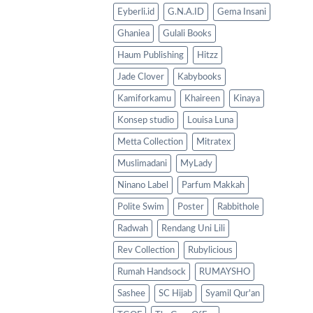
Eyberli.id
G.N.A.ID
Gema Insani
Ghaniea
Gulali Books
Haum Publishing
Hitzz
Jade Clover
Kabybooks
Kamiforkamu
Khaireen
Kinaya
Konsep studio
Louisa Luna
Metta Collection
Mitratex
Muslimadani
MyLady
Ninano Label
Parfum Makkah
Polite Swim
Poster
Rabbithole
Radwah
Rendang Uni Lili
Rev Collection
Rubylicious
Rumah Handsock
RUMAYSHO
Sashee
SC Hijab
Syamil Qur'an