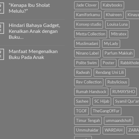
Sukkari
ada
“Kenapa Ibu Sholat
Jade Clover
Kabybooks
9
Premium
komentar
Timur
pada
r
Melulu?”
Tengah
Ayah
Kamiforkamu
Khaireen
Kinay
Bunda,
Tak
ayo
ada
Konsep studio
Louisa Luna
Hindari Bahaya Gadget,
3
ajari
komentar
anak
pada
t
Kenalkan Anak dengan
kita
“Kenapa
Metta Collection
Mitratex
Buku…
Al-
Ibu
Fatihah!
Sholat
Muslimadani
MyLady
Tak
Melulu?”
ada
Manfaat Mengenalkan
9
komentar
Ninano Label
Parfum Makkah
pada
t
Buku Pada Anak
Hindari
Polite Swim
Poster
Rabbithole
Bahaya
Tak
Gadget,
ada
Kenalkan
komentar
Radwah
Rendang Uni Lili
Anak
pada
dengan
Manfaat
Rev Collection
Rubylicious
Buku…
Mengenalkan
Buku
Rumah Handsock
RUMAYSHO
Pada
Anak
Sashee
SC Hijab
Syamil Qur'a
TGOF
TheGangOfFur
Timur Tengah
ummaandshofi
Ummuhaidar
WARDAH
ZARA