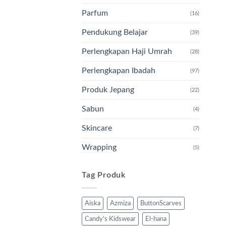
Parfum
(16)
Pendukung Belajar
(39)
Perlengkapan Haji Umrah
(28)
Perlengkapan Ibadah
(97)
Produk Jepang
(22)
Sabun
(4)
Skincare
(7)
Wrapping
(5)
Tag Produk
Aiska
Azmiza
ButtonScarves
Candy's Kidswear
El-hana