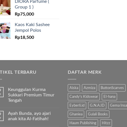
DIORA Parfume (
Group 1 )
Rp
75,000
Kaos Kaki Sashee
Jempol Polos
Rp
18,500
TIKEL TERBARU
DAFTAR MERK
Aiska
Azmiza
ButtonScarves
Keunggulan Kurma
9
b
Sukkari Premium Timur
Candy's Kidswear
El-hana
Tengah
Eyberli.id
G.N.A.ID
Gema Insa
Tak
ada
Ayah Bunda, ayo ajari
9
komentar
Ghaniea
Gulali Books
pada
r
anak kita Al-Fatihah!
Keunggulan
Haum Publishing
Hitzz
Kurma
Tak