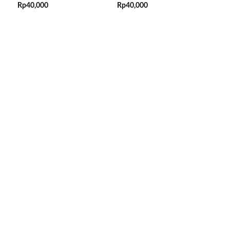
Rp
40,000
Rp
40,000