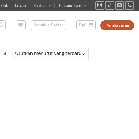
oduk
Lokasi
Bantuan
Tentang Kami
Masuk / Daftar
Rp
0
Pembayaran
Diurutkan
sil
menurut
yang
terbaru