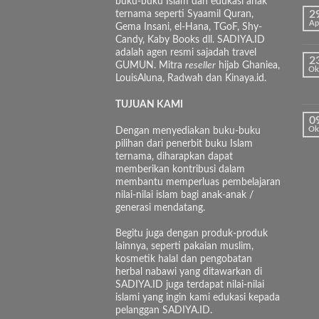
buku-buku Islam dan edukasi anak
ternama seperti Syaamil Quran,
2
Ap
Gema Insani, el-Hana, TGoF, Shy-
Candy, Kaby Books dll. SADIYA.ID
adalah agen resmi sajadah travel
2
GUMUN. Mitra
reseller
hijab Ghaniea,
Ok
LouisAluna, Radwah dan Kinaya.id.
TUJUAN KAMI
0
Dengan menyediakan buku-buku
Ok
pilihan dari penerbit buku Islam
ternama, diharapkan dapat
memberikan kontribusi dalam
membantu memperluas pembelajaran
nilai-nilai islam bagi anak-anak /
generasi mendatang.
Begitu juga dengan produk-produk
lainnya, seperti pakaian muslim,
kosmetik halal dan pengobatan
herbal nabawi yang ditawarkan di
SADIYA.ID juga terdapat nilai-nilai
islami yang ingin kami edukasi kepada
pelanggan SADIYA.ID.