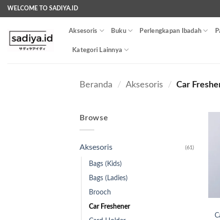
Skip
WELCOME TO SADIYA.ID
to
content
Aksesoris
Buku
Perlengkapan Ibadah
P
Kategori Lainnya
Beranda
/
Aksesoris
/
Car Freshe
Browse
Aksesoris
(61)
Bags (Kids)
Bags (Ladies)
Brooch
Car Freshener
C