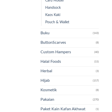
Card Holder
Handsock
Kaos Kaki
Pouch & Wallet
Buku
(143)
ButtonScarves
(8)
Custom Hampers
(40)
Halal Foods
(15)
Herbal
(3)
Hijab
(157)
Kosmetik
(8)
Pakaian
(270)
Paket Kain Kafan Akhwat
(1)