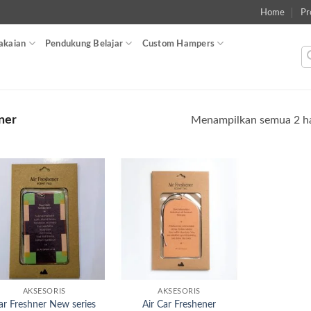
Home
Pr
akaian
Pendukung Belajar
Custom Hampers
ner
Menampilkan semua 2 ha
Add to
Add to
wishlist
wishlist
AKSESORIS
AKSESORIS
ar Freshner New series
Air Car Freshener