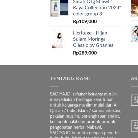
Sarah Otg Shawl "
Raya Collection 2024"
color group 3
Rp
109,000
Heritage - Hijab
Sulam Moringa
Classic by Ghaniea
Rp
289,000
TENTANG KAMI
AR
SADIYA.ID,
sahabat keluarga muslim,
1
menyediakan berbagai kebutuhan
Fe
untuk keluarga muslim mulai dari Al-
Qur’an / buku Islam / sarana edukasi,
pakaian muslim, perlengkapan shalat,
kosmetik halal dan produk-produk
2
pengobatan herbal Nabawi.
Ap
SADIYA.ID bermitra dengan penerbit