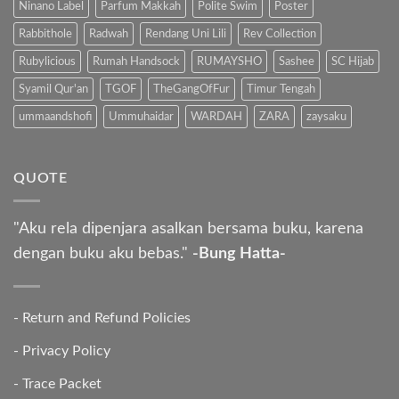
Ninano Label
Parfum Makkah
Polite Swim
Poster
Rabbithole
Radwah
Rendang Uni Lili
Rev Collection
Rubylicious
Rumah Handsock
RUMAYSHO
Sashee
SC Hijab
Syamil Qur'an
TGOF
TheGangOfFur
Timur Tengah
ummaandshofi
Ummuhaidar
WARDAH
ZARA
zaysaku
QUOTE
"Aku rela dipenjara asalkan bersama buku, karena
dengan buku aku bebas."
-Bung Hatta-
-
Return and Refund Policies
-
Privacy Policy
-
Trace Packet