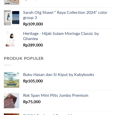
Sarah Otg Shawl " Raya Collection 2024" color
group 3
Rp
109,000
Heritage - Hijab Sulam Moringa Classic by
Ghaniea
Rp
289,000
PRODUK POPULER
Buku Hasan dan Si Kiput by Kabybooks
Rp
105,000
Rok Span Mini Plits Jumbo Premium
Rp
75,000