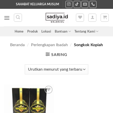
Skip
SAHABAT KELUARGA MUSLIM
to
content
Home
Produk
Lokasi
Bantuan
Tentang Kami
Beranda
/
Perlengkapan Ibadah
/
Songkok Kopiah
SARING
Add to
wishlist