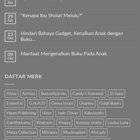
Apr
Keunggulan
Tak
Kurma
ada
Sukkari
komentar
Premium
“Kenapa Ibu Sholat Melulu?”
29
pada
Timur
Apr
Ayah
Tak
Tengah
Bunda,
ada
ayo
komentar
ajari
Hindari Bahaya Gadget, Kenalkan Anak dengan
23
pada
anak
Okt
“Kenapa
Buku…
kita
Ibu
Al-
Tak
Sholat
Fatihah!
ada
Melulu?”
Manfaat Mengenalkan Buku Pada Anak
09
komentar
pada
Okt
Tak
Hindari
ada
Bahaya
komentar
Gadget,
pada
Kenalkan
DAFTAR MERK
Manfaat
Anak
Mengenalkan
dengan
Buku
Buku…
Pada
Anak
Aiska
Azmiza
ButtonScarves
Candy's Kidswear
El-hana
Eyberli.id
G.N.A.ID
Gema Insani
Ghaniea
Gulali Books
Haum Publishing
Hitzz
Jade Clover
Kabybooks
Kamiforkamu
Khaireen
Kinaya
Konsep studio
Louisa Luna
Metta Collection
Mitratex
Muslimadani
MyLady