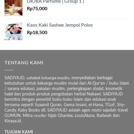
DIORA Parfume ( Group 1 )
Rp
75,000
Kaos Kaki Sashee Jempol Polos
Rp
18,500
TENTANG KAMI
SADIYA.ID,
sahabat keluarga muslim,
menyediakan berbagai
kebutuhan untuk keluarga muslim mulai dari Al-Qur’an / buku Islam
/ sarana edukasi, pakaian muslim, perlengkapan shalat, kosmetik
halal dan produk-produk pengobatan herbal Nabawi. SADIYA.ID
bermitra dengan penerbit buku-buku Islam dan edukasi anak
ternama seperti Syaamil Quran, Gema Insani, el-Hana, TGoF, Shy-
Candy, Kaby Books dll. SADIYA.ID adalah agen resmi sajadah travel
GUMUN. Mitra
reseller
hijab Ghaniea, LouisAluna, Radwah dan
Kinaya.id.
TUJUAN KAMI