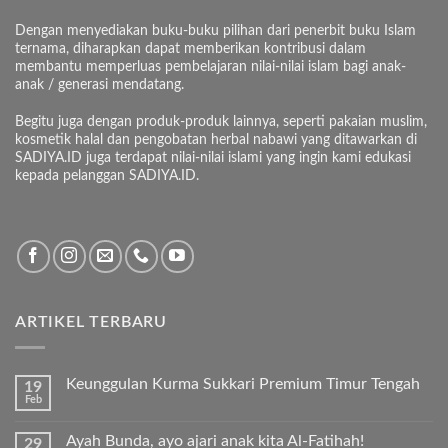
Dengan menyediakan buku-buku pilihan dari penerbit buku Islam
ternama, diharapkan dapat memberikan kontribusi dalam
membantu memperluas pembelajaran nilai-nilai islam bagi anak-
anak / generasi mendatang.
Begitu juga dengan produk-produk lainnya, seperti pakaian muslim,
kosmetik halal dan pengobatan herbal nabawi yang ditawarkan di
SADIYA.ID juga terdapat nilai-nilai islami yang ingin kami edukasi
kepada pelanggan SADIYA.ID.
ARTIKEL TERBARU
Keunggulan Kurma Sukkari Premium Timur Tengah
19
Feb
Tak
ada
komentar
Ayah Bunda, ayo ajari anak kita Al-Fatihah!
29
pada