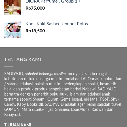
DIORA Parfume ( Group 1 )
Rp
75,000
Kaos Kaki Sashee Jempol Polos
Rp
18,500
TENTANG KAMI
SADIYA.ID,
sahabat keluarga muslim,
menyediakan berbagai
kebutuhan untuk keluarga muslim mulai dari Al-Qur’an / buku Islam
/ sarana edukasi, pakaian muslim, perlengkapan shalat, kosmetik
halal dan produk-produk pengobatan herbal Nabawi. SADIYA.ID
bermitra dengan penerbit buku-buku Islam dan edukasi anak
ternama seperti Syaamil Quran, Gema Insani, el-Hana, TGoF, Shy-
Candy, Kaby Books dll. SADIYA.ID adalah agen resmi sajadah travel
GUMUN. Mitra
reseller
hijab Ghaniea, LouisAluna, Radwah dan
Kinaya.id.
TUJUAN KAMI