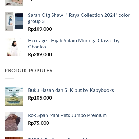
Sarah Otg Shawl " Raya Collection 2024" color
group 3
Rp
109,000
Heritage - Hijab Sulam Moringa Classic by
Ghaniea
Rp
289,000
PRODUK POPULER
Buku Hasan dan Si Kiput by Kabybooks
Rp
105,000
Rok Span Mini Plits Jumbo Premium
Rp
75,000