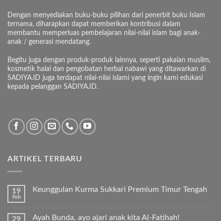
Dengan menyediakan buku-buku pilihan dari penerbit buku Islam
ternama, diharapkan dapat memberikan kontribusi dalam
membantu memperluas pembelajaran nilai-nilai islam bagi anak-
anak / generasi mendatang.
Begitu juga dengan produk-produk lainnya, seperti pakaian muslim,
kosmetik halal dan pengobatan herbal nabawi yang ditawarkan di
SADIYA.ID juga terdapat nilai-nilai islami yang ingin kami edukasi
kepada pelanggan SADIYA.ID.
ARTIKEL TERBARU
Keunggulan Kurma Sukkari Premium Timur Tengah
19
Feb
Tak
ada
komentar
Ayah Bunda, ayo ajari anak kita Al-Fatihah!
29
pada