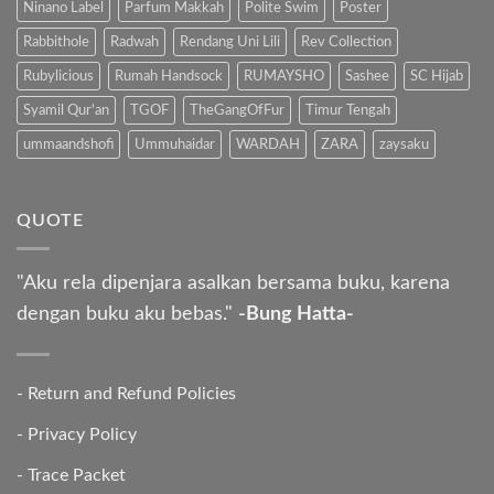
Ninano Label
Parfum Makkah
Polite Swim
Poster
Rabbithole
Radwah
Rendang Uni Lili
Rev Collection
Rubylicious
Rumah Handsock
RUMAYSHO
Sashee
SC Hijab
Syamil Qur'an
TGOF
TheGangOfFur
Timur Tengah
ummaandshofi
Ummuhaidar
WARDAH
ZARA
zaysaku
QUOTE
"Aku rela dipenjara asalkan bersama buku, karena
dengan buku aku bebas."
-Bung Hatta-
-
Return and Refund Policies
-
Privacy Policy
-
Trace Packet