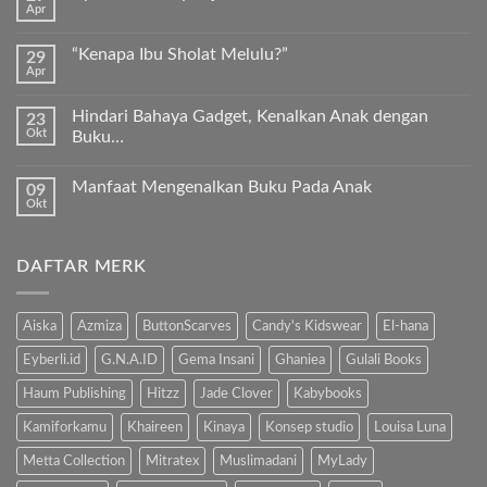
Apr
Keunggulan
Tak
Kurma
ada
Sukkari
komentar
Premium
“Kenapa Ibu Sholat Melulu?”
29
pada
Timur
Apr
Ayah
Tak
Tengah
Bunda,
ada
ayo
komentar
ajari
Hindari Bahaya Gadget, Kenalkan Anak dengan
23
pada
anak
Okt
“Kenapa
Buku…
kita
Ibu
Al-
Tak
Sholat
Fatihah!
ada
Melulu?”
Manfaat Mengenalkan Buku Pada Anak
09
komentar
pada
Okt
Tak
Hindari
ada
Bahaya
komentar
Gadget,
pada
Kenalkan
DAFTAR MERK
Manfaat
Anak
Mengenalkan
dengan
Buku
Buku…
Pada
Anak
Aiska
Azmiza
ButtonScarves
Candy's Kidswear
El-hana
Eyberli.id
G.N.A.ID
Gema Insani
Ghaniea
Gulali Books
Haum Publishing
Hitzz
Jade Clover
Kabybooks
Kamiforkamu
Khaireen
Kinaya
Konsep studio
Louisa Luna
Metta Collection
Mitratex
Muslimadani
MyLady