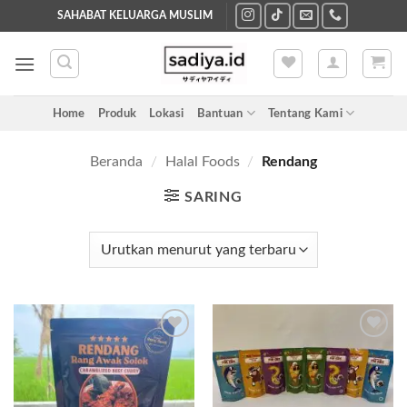
Skip
SAHABAT KELUARGA MUSLIM
to
content
Home
Produk
Lokasi
Bantuan
Tentang Kami
Beranda
/
Halal Foods
/
Rendang
SARING
Add to
Add to
wishlist
wishlist