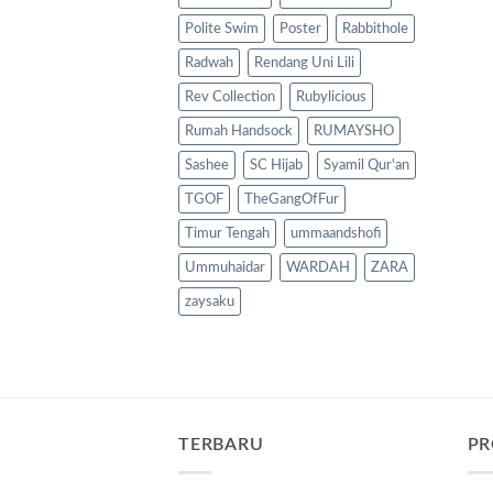
Polite Swim
Poster
Rabbithole
Radwah
Rendang Uni Lili
Rev Collection
Rubylicious
Rumah Handsock
RUMAYSHO
Sashee
SC Hijab
Syamil Qur'an
TGOF
TheGangOfFur
Timur Tengah
ummaandshofi
Ummuhaidar
WARDAH
ZARA
zaysaku
TERBARU
PR