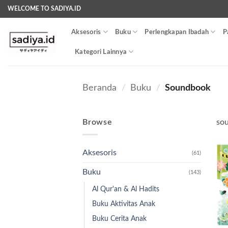
Skip
WELCOME TO SADIYA.ID
to
content
Aksesoris
Buku
Perlengkapan Ibadah
P
Kategori Lainnya
Beranda
/
Buku
/
Soundbook
Browse
so
Aksesoris
(61)
Buku
(143)
Al Qur'an & Al Hadits
Buku Aktivitas Anak
Buku Cerita Anak