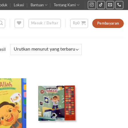
oduk
Lokasi
Bantuan
Tentang Kami
Masuk / Daftar
Rp
0
Pembayaran
Diurutkan
sil
menurut
yang
terbaru
Add to
Add to
wishlist
wishlist