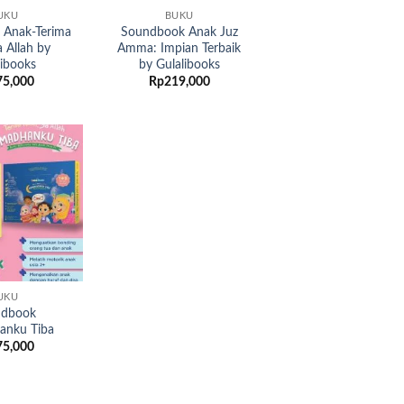
UKU
BUKU
 Anak-Terima
Soundbook Anak Juz
a Allah by
Amma: Impian Terbaik
libooks
by Gulalibooks
75,000
Rp
219,000
Add to
wishlist
UKU
ndbook
anku Tiba
75,000