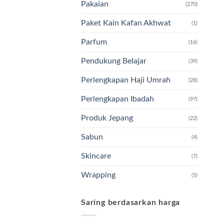
Pakaian
(270)
Paket Kain Kafan Akhwat
(1)
Parfum
(16)
Pendukung Belajar
(39)
Perlengkapan Haji Umrah
(28)
Perlengkapan Ibadah
(97)
Produk Jepang
(22)
Sabun
(4)
Skincare
(7)
Wrapping
(5)
Saring berdasarkan harga