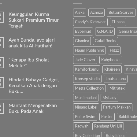
Aiska
Azmiza
ButtonScarves
Keunggulan Kurma
9
b
Sukkari Premium Timur
Candy's Kidswear
El-hana
Tengah
Eyberli.id
G.N.A.ID
Gema Insa
Tak
ada
Ayah Bunda, ayo ajari
9
komentar
Ghaniea
Gulali Books
pada
r
anak kita Al-Fatihah!
Keunggulan
Haum Publishing
Hitzz
Kurma
Tak
Sukkari
ada
“Kenapa Ibu Sholat
Jade Clover
Kabybooks
9
Premium
komentar
Timur
pada
r
Melulu?”
Tengah
Ayah
Kamiforkamu
Khaireen
Kinay
Bunda,
Tak
ayo
ada
Konsep studio
Louisa Luna
Hindari Bahaya Gadget,
3
ajari
komentar
anak
pada
t
Kenalkan Anak dengan
kita
“Kenapa
Metta Collection
Mitratex
Buku…
Al-
Ibu
Fatihah!
Sholat
Muslimadani
MyLady
Tak
Melulu?”
ada
Manfaat Mengenalkan
9
komentar
Ninano Label
Parfum Makkah
pada
t
Buku Pada Anak
Hindari
Polite Swim
Poster
Rabbithole
Bahaya
Tak
Gadget,
ada
Kenalkan
komentar
Radwah
Rendang Uni Lili
Anak
pada
dengan
Manfaat
Rev Collection
Rubylicious