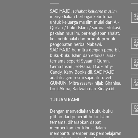
SADIYA.ID,
sahabat keluarga muslim,
1
menyediakan berbagai kebutuhan
Fe
untuk keluarga muslim mulai dari Al-
Qur’an / buku Islam / sarana edukasi,
pakaian muslim, perlengkapan shalat,
kosmetik halal dan produk-produk
2
pengobatan herbal Nabawi.
Ap
SADIYA.ID bermitra dengan penerbit
buku-buku Islam dan edukasi anak
ternama seperti Syaamil Quran,
2
Ap
Gema Insani, el-Hana, TGoF, Shy-
Candy, Kaby Books dll. SADIYA.ID
adalah agen resmi sajadah travel
2
GUMUN. Mitra
reseller
hijab Ghaniea,
Ok
LouisAluna, Radwah dan Kinaya.id.
TUJUAN KAMI
0
Dengan menyediakan buku-buku
Ok
pilihan dari penerbit buku Islam
ternama, diharapkan dapat
memberikan kontribusi dalam
membantu memperluas pembelajaran