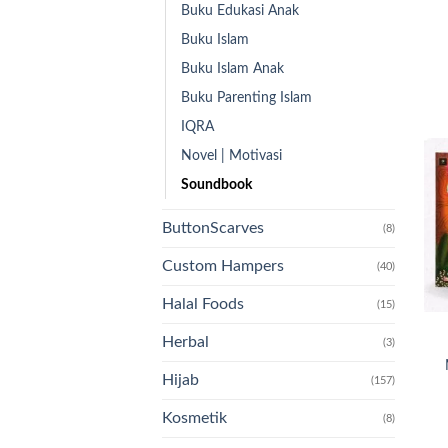
Buku Edukasi Anak
Buku Islam
Buku Islam Anak
Buku Parenting Islam
IQRA
Novel | Motivasi
Soundbook
ButtonScarves
(8)
Custom Hampers
(40)
Halal Foods
(15)
Herbal
(3)
Hijab
(157)
Kosmetik
(8)