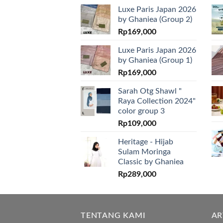
Luxe Paris Japan 2026
by Ghaniea (Group 2)
Rp
169,000
Luxe Paris Japan 2026
by Ghaniea (Group 1)
Rp
169,000
Sarah Otg Shawl "
Raya Collection 2024"
color group 3
Rp
109,000
Heritage - Hijab
Sulam Moringa
Classic by Ghaniea
Rp
289,000
TENTANG KAMI
AR