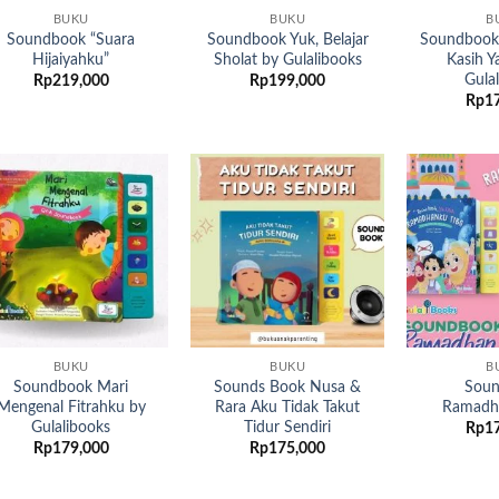
BUKU
BUKU
B
Soundbook “Suara
Soundbook Yuk, Belajar
Soundbook
Hijaiyahku”
Sholat by Gulalibooks
Kasih Y
Gula
Rp
219,000
Rp
199,000
Rp
1
Add to
Add to
wishlist
wishlist
BUKU
BUKU
B
Soundbook Mari
Sounds Book Nusa &
Sou
Mengenal Fitrahku by
Rara Aku Tidak Takut
Ramadh
Gulalibooks
Tidur Sendiri
Rp
1
Rp
179,000
Rp
175,000