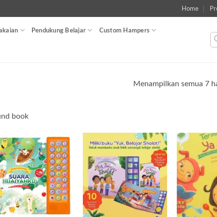
Home
Pr
akaian
Pendukung Belajar
Custom Hampers
Menampilkan semua 7 ha
und book
Add to
Add to
wishlist
wishlist