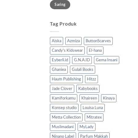
Harga
Harga
Saring
terendah
tertinggi
Tag Produk
Aiska
Azmiza
ButtonScarves
Candy's Kidswear
El-hana
Eyberli.id
G.N.A.ID
Gema Insani
Ghaniea
Gulali Books
Haum Publishing
Hitzz
Jade Clover
Kabybooks
Kamiforkamu
Khaireen
Kinaya
Konsep studio
Louisa Luna
Metta Collection
Mitratex
Muslimadani
MyLady
Ninano Label
Parfum Makkah