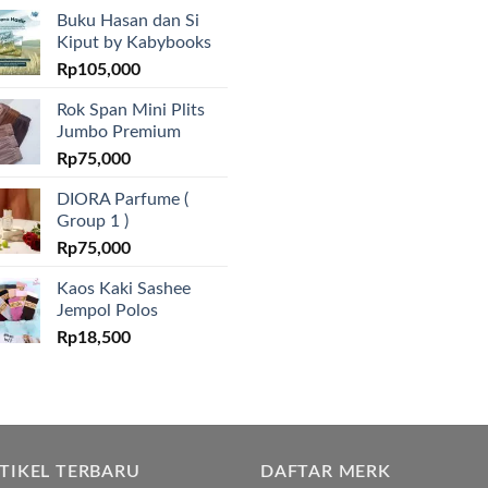
Buku Hasan dan Si
Kiput by Kabybooks
Rp
105,000
Rok Span Mini Plits
Jumbo Premium
Rp
75,000
DIORA Parfume (
Group 1 )
Rp
75,000
Kaos Kaki Sashee
Jempol Polos
Rp
18,500
TIKEL TERBARU
DAFTAR MERK