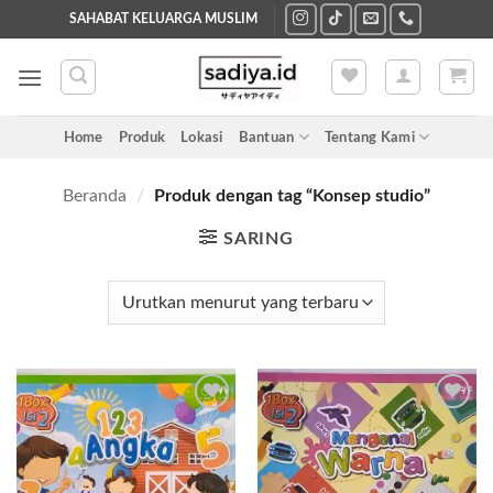
Skip
SAHABAT KELUARGA MUSLIM
to
content
Home
Produk
Lokasi
Bantuan
Tentang Kami
Beranda
/
Produk dengan tag “Konsep studio”
SARING
Add to
Add to
wishlist
wishlist