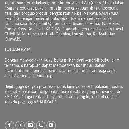
kebutuhan untuk keluarga muslim mulai dari Al-Qur’an / buku Islam
/ sarana edukasi, pakaian muslim, perlengkapan shalat, kosmetik
halal dan produk-produk pengobatan herbal Nabawi. SADIYA.ID
bermitra dengan penerbit buku-buku Islam dan edukasi anak
ternama seperti Syaamil Quran, Gema Insani, el-Hana, TGoF, Shy-
Candy, Kaby Books dll. SADIYA.ID adalah agen resmi sajadah travel
GUMUN. Mitra
reseller
hijab Ghaniea, LouisAluna, Radwah dan
Kinaya.id.
TUJUAN KAMI
Dengan menyediakan buku-buku pilihan dari penerbit buku Islam
ternama, diharapkan dapat memberikan kontribusi dalam
membantu memperluas pembelajaran nilai-nilai islam bagi anak-
anak / generasi mendatang.
Begitu juga dengan produk-produk lainnya, seperti pakaian muslim,
kosmetik halal dan pengobatan herbal nabawi yang ditawarkan di
SADIYA.ID juga terdapat nilai-nilai islami yang ingin kami edukasi
kepada pelanggan SADIYA.ID.