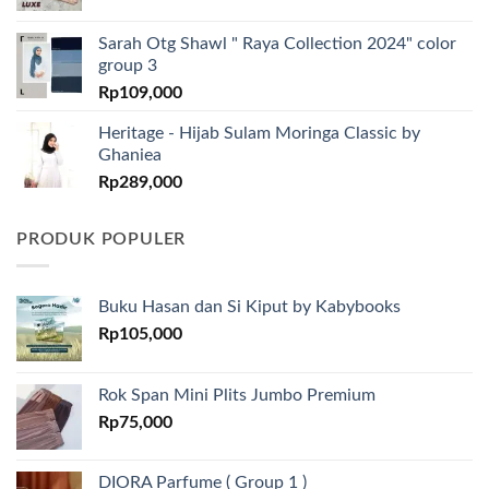
Sarah Otg Shawl " Raya Collection 2024" color
group 3
Rp
109,000
Heritage - Hijab Sulam Moringa Classic by
Ghaniea
Rp
289,000
PRODUK POPULER
Buku Hasan dan Si Kiput by Kabybooks
Rp
105,000
Rok Span Mini Plits Jumbo Premium
Rp
75,000
DIORA Parfume ( Group 1 )