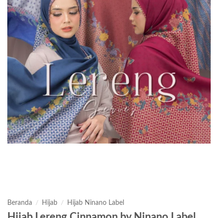
Beranda
/
Hijab
/
Hijab Ninano Label
Hijab Lereng Cinnamon by Ninano Label