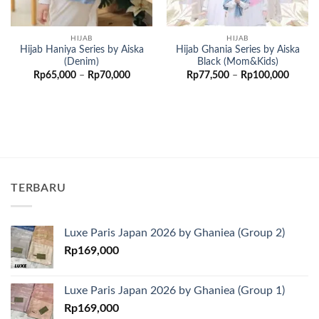
HIJAB
HIJAB
Hijab Haniya Series by Aiska
Hijab Ghania Series by Aiska
(Denim)
Black (Mom&Kids)
Rentang
Renta
Rp
65,000
–
Rp
70,000
Rp
77,500
–
Rp
100,000
harga:
harga:
Rp65,000
Rp77,
hingga
hingga
Rp70,000
Rp100
TERBARU
Luxe Paris Japan 2026 by Ghaniea (Group 2)
Rp
169,000
Luxe Paris Japan 2026 by Ghaniea (Group 1)
Rp
169,000