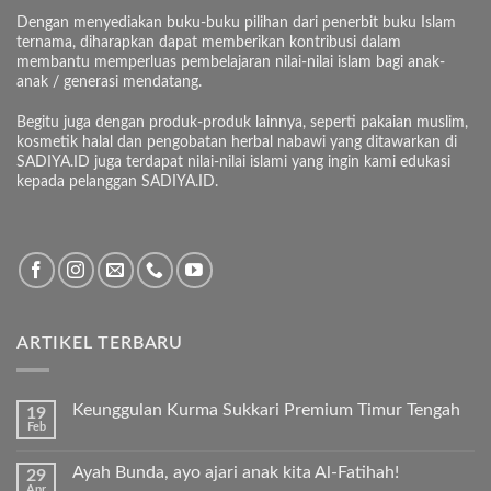
Dengan menyediakan buku-buku pilihan dari penerbit buku Islam
ternama, diharapkan dapat memberikan kontribusi dalam
membantu memperluas pembelajaran nilai-nilai islam bagi anak-
anak / generasi mendatang.
Begitu juga dengan produk-produk lainnya, seperti pakaian muslim,
kosmetik halal dan pengobatan herbal nabawi yang ditawarkan di
SADIYA.ID juga terdapat nilai-nilai islami yang ingin kami edukasi
kepada pelanggan SADIYA.ID.
ARTIKEL TERBARU
Keunggulan Kurma Sukkari Premium Timur Tengah
19
Feb
Tak
ada
komentar
Ayah Bunda, ayo ajari anak kita Al-Fatihah!
29
pada
Apr
Keunggulan