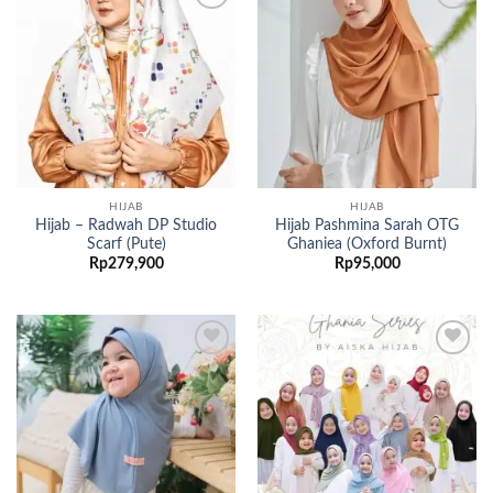
Add to
Add to
wishlist
wishlist
HIJAB
HIJAB
Hijab – Radwah DP Studio
Hijab Pashmina Sarah OTG
Scarf (Pute)
Ghaniea (Oxford Burnt)
Rp
279,900
Rp
95,000
Add to
Add to
wishlist
wishlist