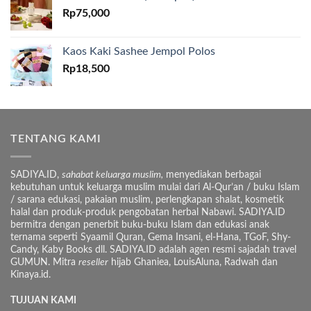
Rp
75,000
Kaos Kaki Sashee Jempol Polos
Rp
18,500
TENTANG KAMI
SADIYA.ID,
sahabat keluarga muslim,
menyediakan berbagai
kebutuhan untuk keluarga muslim mulai dari Al-Qur’an / buku Islam
/ sarana edukasi, pakaian muslim, perlengkapan shalat, kosmetik
halal dan produk-produk pengobatan herbal Nabawi. SADIYA.ID
bermitra dengan penerbit buku-buku Islam dan edukasi anak
ternama seperti Syaamil Quran, Gema Insani, el-Hana, TGoF, Shy-
Candy, Kaby Books dll. SADIYA.ID adalah agen resmi sajadah travel
GUMUN. Mitra
reseller
hijab Ghaniea, LouisAluna, Radwah dan
Kinaya.id.
TUJUAN KAMI