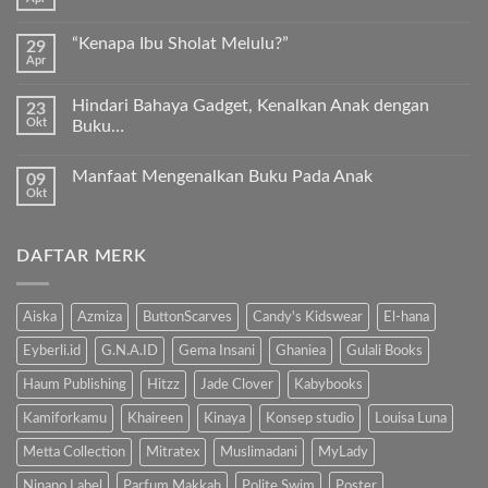
Tak
Kurma
ada
Sukkari
komentar
Premium
“Kenapa Ibu Sholat Melulu?”
29
pada
Timur
Apr
Ayah
Tak
Tengah
Bunda,
ada
ayo
komentar
ajari
Hindari Bahaya Gadget, Kenalkan Anak dengan
23
pada
anak
Okt
“Kenapa
Buku…
kita
Ibu
Al-
Tak
Sholat
Fatihah!
ada
Melulu?”
Manfaat Mengenalkan Buku Pada Anak
09
komentar
pada
Okt
Tak
Hindari
ada
Bahaya
komentar
Gadget,
pada
Kenalkan
DAFTAR MERK
Manfaat
Anak
Mengenalkan
dengan
Buku
Buku…
Pada
Anak
Aiska
Azmiza
ButtonScarves
Candy's Kidswear
El-hana
Eyberli.id
G.N.A.ID
Gema Insani
Ghaniea
Gulali Books
Haum Publishing
Hitzz
Jade Clover
Kabybooks
Kamiforkamu
Khaireen
Kinaya
Konsep studio
Louisa Luna
Metta Collection
Mitratex
Muslimadani
MyLady
Ninano Label
Parfum Makkah
Polite Swim
Poster