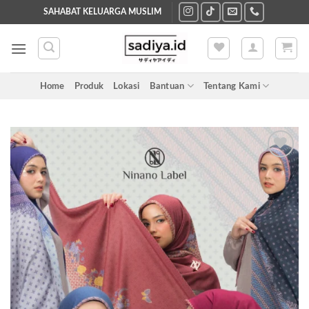
Skip
SAHABAT KELUARGA MUSLIM
to
content
Home
Produk
Lokasi
Bantuan
Tentang Kami
Add to
wishlist