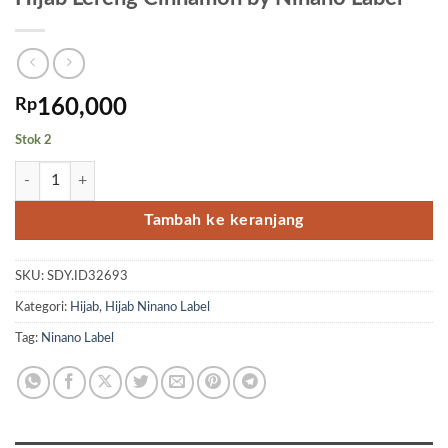
Rp
160,000
Stok 2
Kuantitas Hijab Lereng Cinnamon by Ninano Label
Tambah ke keranjang
SKU:
SDY.ID32693
Kategori:
Hijab
,
Hijab Ninano Label
Tag:
Ninano Label