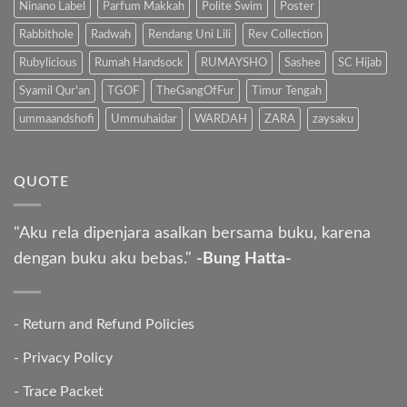
Ninano Label
Parfum Makkah
Polite Swim
Poster
Rabbithole
Radwah
Rendang Uni Lili
Rev Collection
Rubylicious
Rumah Handsock
RUMAYSHO
Sashee
SC Hijab
Syamil Qur'an
TGOF
TheGangOfFur
Timur Tengah
ummaandshofi
Ummuhaidar
WARDAH
ZARA
zaysaku
QUOTE
"Aku rela dipenjara asalkan bersama buku, karena
dengan buku aku bebas."
-Bung Hatta-
-
Return and Refund Policies
-
Privacy Policy
-
Trace Packet