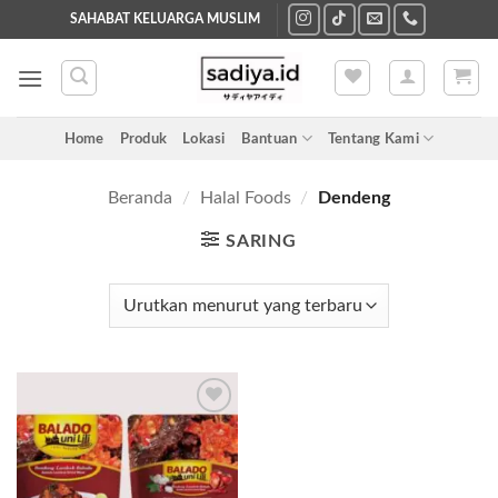
Skip
SAHABAT KELUARGA MUSLIM
to
content
Home
Produk
Lokasi
Bantuan
Tentang Kami
Beranda
/
Halal Foods
/
Dendeng
SARING
Add to
wishlist