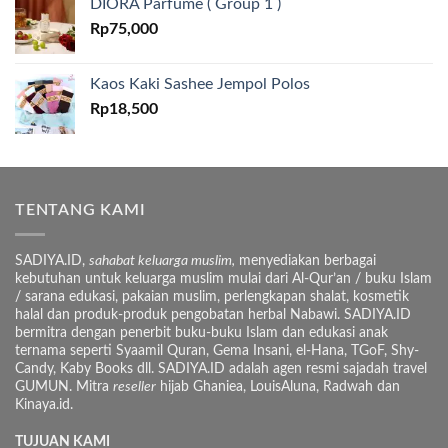
DIORA Parfume ( Group 1 )
Rp
75,000
Kaos Kaki Sashee Jempol Polos
Rp
18,500
TENTANG KAMI
SADIYA.ID,
sahabat keluarga muslim,
menyediakan berbagai
kebutuhan untuk keluarga muslim mulai dari Al-Qur’an / buku Islam
/ sarana edukasi, pakaian muslim, perlengkapan shalat, kosmetik
halal dan produk-produk pengobatan herbal Nabawi. SADIYA.ID
bermitra dengan penerbit buku-buku Islam dan edukasi anak
ternama seperti Syaamil Quran, Gema Insani, el-Hana, TGoF, Shy-
Candy, Kaby Books dll. SADIYA.ID adalah agen resmi sajadah travel
GUMUN. Mitra
reseller
hijab Ghaniea, LouisAluna, Radwah dan
Kinaya.id.
TUJUAN KAMI