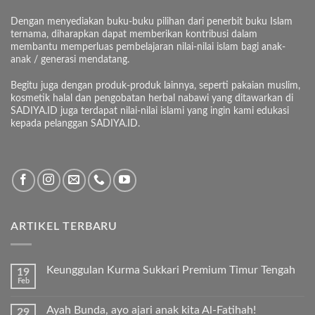
Dengan menyediakan buku-buku pilihan dari penerbit buku Islam
ternama, diharapkan dapat memberikan kontribusi dalam
membantu memperluas pembelajaran nilai-nilai islam bagi anak-
anak / generasi mendatang.
Begitu juga dengan produk-produk lainnya, seperti pakaian muslim,
kosmetik halal dan pengobatan herbal nabawi yang ditawarkan di
SADIYA.ID juga terdapat nilai-nilai islami yang ingin kami edukasi
kepada pelanggan SADIYA.ID.
ARTIKEL TERBARU
Keunggulan Kurma Sukkari Premium Timur Tengah
19
Feb
Tak
ada
komentar
Ayah Bunda, ayo ajari anak kita Al-Fatihah!
29
pada