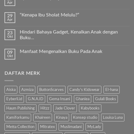
Apr
Keunggulan
Tak
Kurma
ada
Sukkari
komentar
Premium
“Kenapa Ibu Sholat Melulu?”
29
pada
Timur
Apr
Ayah
Tak
Tengah
Bunda,
ada
ayo
komentar
ajari
Hindari Bahaya Gadget, Kenalkan Anak dengan
23
pada
anak
Okt
“Kenapa
Buku…
kita
Ibu
Al-
Tak
Sholat
Fatihah!
ada
Melulu?”
Manfaat Mengenalkan Buku Pada Anak
09
komentar
pada
Okt
Tak
Hindari
ada
Bahaya
komentar
Gadget,
pada
Kenalkan
DAFTAR MERK
Manfaat
Anak
Mengenalkan
dengan
Buku
Buku…
Pada
Anak
Aiska
Azmiza
ButtonScarves
Candy's Kidswear
El-hana
Eyberli.id
G.N.A.ID
Gema Insani
Ghaniea
Gulali Books
Haum Publishing
Hitzz
Jade Clover
Kabybooks
Kamiforkamu
Khaireen
Kinaya
Konsep studio
Louisa Luna
Metta Collection
Mitratex
Muslimadani
MyLady