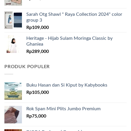
Sarah Otg Shawl " Raya Collection 2024" color
group 3
Rp
109,000
Heritage - Hijab Sulam Moringa Classic by
Ghaniea
Rp
289,000
PRODUK POPULER
Buku Hasan dan Si Kiput by Kabybooks
Rp
105,000
Rok Span Mini Plits Jumbo Premium
Rp
75,000