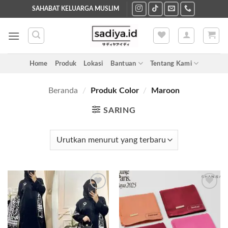
Skip
SAHABAT KELUARGA MUSLIM
to
content
Home
Produk
Lokasi
Bantuan
Tentang Kami
Beranda
/
Produk Color
/
Maroon
SARING
Add to
Add to
wishlist
wishlist