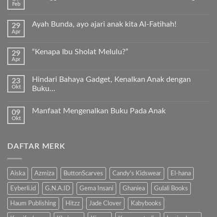
Feb
Tak
ada
komentar
Ayah Bunda, ayo ajari anak kita Al-Fatihah!
29
pada
Apr
Keunggulan
Tak
Kurma
ada
Sukkari
komentar
Premium
“Kenapa Ibu Sholat Melulu?”
29
pada
Timur
Apr
Ayah
Tak
Tengah
Bunda,
ada
ayo
komentar
ajari
Hindari Bahaya Gadget, Kenalkan Anak dengan
23
pada
anak
Okt
“Kenapa
Buku…
kita
Ibu
Al-
Tak
Sholat
Fatihah!
ada
Melulu?”
Manfaat Mengenalkan Buku Pada Anak
09
komentar
pada
Okt
Tak
Hindari
ada
Bahaya
komentar
Gadget,
pada
Kenalkan
DAFTAR MERK
Manfaat
Anak
Mengenalkan
dengan
Buku
Buku…
Pada
Anak
Aiska
Azmiza
ButtonScarves
Candy's Kidswear
El-hana
Eyberli.id
G.N.A.ID
Gema Insani
Ghaniea
Gulali Books
Haum Publishing
Hitzz
Jade Clover
Kabybooks