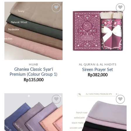
Add to
Add to
wishlist
wishlist
HIJAB
AL QUR'AN & AL HADITS
Ghaniea Classic Syar’i
Sireen Prayer Set
Premium (Colour Group 1)
Rp
382,000
Rp
135,000
Add to
Add to
wishlist
wishlist