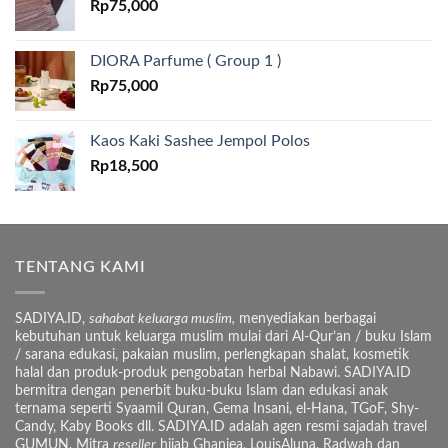
Rp
75,000
DIORA Parfume ( Group 1 )
Rp
75,000
Kaos Kaki Sashee Jempol Polos
Rp
18,500
TENTANG KAMI
SADIYA.ID,
sahabat keluarga muslim,
menyediakan berbagai
kebutuhan untuk keluarga muslim mulai dari Al-Qur’an / buku Islam
/ sarana edukasi, pakaian muslim, perlengkapan shalat, kosmetik
halal dan produk-produk pengobatan herbal Nabawi. SADIYA.ID
bermitra dengan penerbit buku-buku Islam dan edukasi anak
ternama seperti Syaamil Quran, Gema Insani, el-Hana, TGoF, Shy-
Candy, Kaby Books dll. SADIYA.ID adalah agen resmi sajadah travel
GUMUN. Mitra
reseller
hijab Ghaniea, LouisAluna, Radwah dan