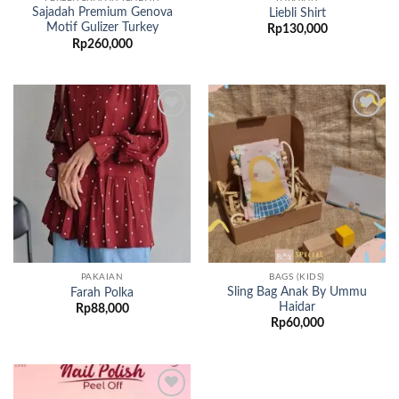
Sajadah Premium Genova
Liebli Shirt
Motif Gulizer Turkey
Rp
130,000
Rp
260,000
Add to
Add to
wishlist
wishlist
PAKAIAN
BAGS (KIDS)
Sling Bag Anak By Ummu
Farah Polka
Haidar
Rp
88,000
Rp
60,000