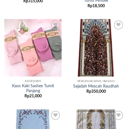
Tumit Pendek
Rp
315,000
Rp
18,500
Add to
Add to
wishlist
wishlist
AKSESORIS
PERLENGKAPAN IBADAH
Kaos Kaki Sashee Tumit
Sajadah Mescah Raudhah
Panjang
Rp
350,000
Rp
21,000
Add to
Add to
wishlist
wishlist