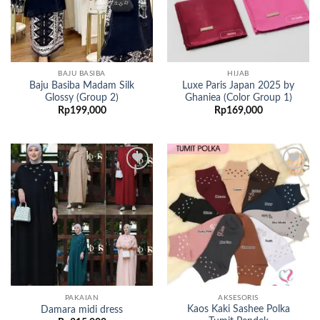
BAJU BASIBA
HIJAB
Baju Basiba Madam Silk
Luxe Paris Japan 2025 by
Glossy (Group 2)
Ghaniea (Color Group 1)
Rp
199,000
Rp
169,000
Add to
Add to
wishlist
wishlist
PAKAIAN
AKSESORIS
Kaos Kaki Sashee Polka
Damara midi dress