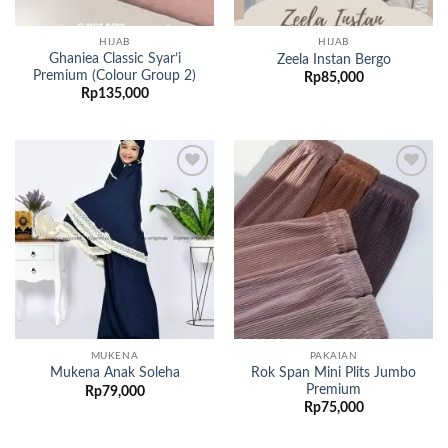
HIJAB
HIJAB
Ghaniea Classic Syar’i
Zeela Instan Bergo
Premium (Colour Group 2)
Rp
85,000
Rp
135,000
Add to
Add to
wishlist
wishlist
MUKENA
PAKAIAN
Rok Span Mini Plits Jumbo
Mukena Anak Soleha
Premium
Rp
79,000
Rp
75,000