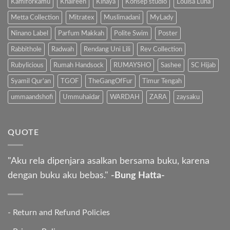
Kamiforkamu
Khaireen
Kinaya
Konsep studio
Louisa Luna
Metta Collection
Mitratex
Muslimadani
MyLady
Ninano Label
Parfum Makkah
Polite Swim
Poster
Rabbithole
Radwah
Rendang Uni Lili
Rev Collection
Rubylicious
Rumah Handsock
RUMAYSHO
Sashee
SC Hijab
Syamil Qur'an
TGOF
TheGangOfFur
Timur Tengah
ummaandshofi
Ummuhaidar
WARDAH
ZARA
zaysaku
QUOTE
"Aku rela dipenjara asalkan bersama buku, karena
dengan buku aku bebas."
-Bung Hatta-
-
Return and Refund Policies