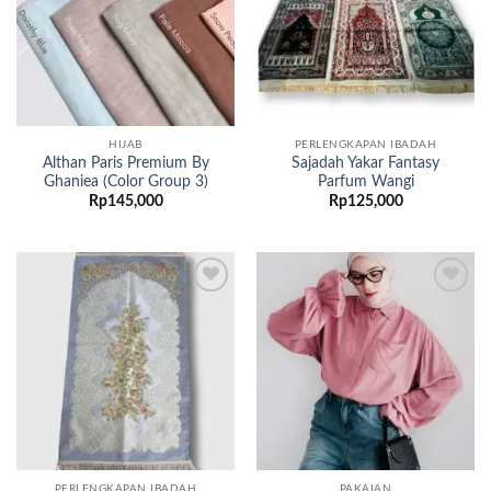
HIJAB
PERLENGKAPAN IBADAH
Althan Paris Premium By
Sajadah Yakar Fantasy
Ghaniea (Color Group 3)
Parfum Wangi
Rp
145,000
Rp
125,000
Add to
Add to
wishlist
wishlist
PERLENGKAPAN IBADAH
PAKAIAN