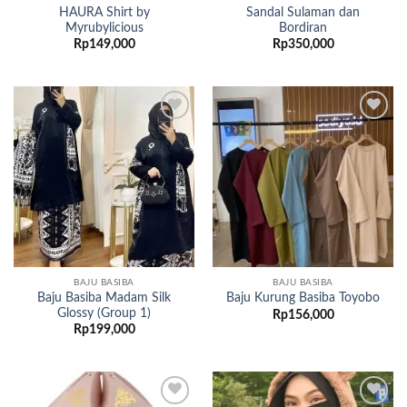
HAURA Shirt by
Sandal Sulaman dan
Myrubylicious
Bordiran
Rp
149,000
Rp
350,000
Add to
Add to
wishlist
wishlist
BAJU BASIBA
BAJU BASIBA
Baju Basiba Madam Silk
Baju Kurung Basiba Toyobo
Glossy (Group 1)
Rp
156,000
Rp
199,000