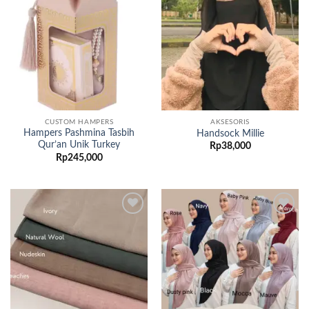
Add to
Add to
wishlist
wishlist
CUSTOM HAMPERS
AKSESORIS
Hampers Pashmina Tasbih
Handsock Millie
Qur’an Unik Turkey
Rp
38,000
Rp
245,000
Add to
Add to
wishlist
wishlist