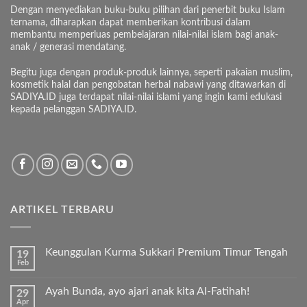
Dengan menyediakan buku-buku pilihan dari penerbit buku Islam
ternama, diharapkan dapat memberikan kontribusi dalam
membantu memperluas pembelajaran nilai-nilai islam bagi anak-
anak / generasi mendatang.
Begitu juga dengan produk-produk lainnya, seperti pakaian muslim,
kosmetik halal dan pengobatan herbal nabawi yang ditawarkan di
SADIYA.ID juga terdapat nilai-nilai islami yang ingin kami edukasi
kepada pelanggan SADIYA.ID.
ARTIKEL TERBARU
Keunggulan Kurma Sukkari Premium Timur Tengah
19
Feb
Tak
ada
komentar
Ayah Bunda, ayo ajari anak kita Al-Fatihah!
29
pada
Apr
Keunggulan
Tak