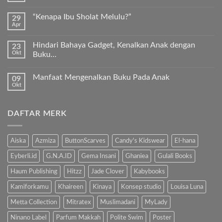
Kurma
ada
Sukkari
komentar
Premium
“Kenapa Ibu Sholat Melulu?”
29
pada
Timur
Apr
Ayah
Tak
Tengah
Bunda,
ada
ayo
komentar
ajari
Hindari Bahaya Gadget, Kenalkan Anak dengan
23
pada
anak
Okt
“Kenapa
Buku…
kita
Ibu
Al-
Tak
Sholat
Fatihah!
ada
Melulu?”
Manfaat Mengenalkan Buku Pada Anak
09
komentar
pada
Okt
Tak
Hindari
ada
Bahaya
komentar
Gadget,
pada
Kenalkan
DAFTAR MERK
Manfaat
Anak
Mengenalkan
dengan
Buku
Buku…
Pada
Anak
Aiska
Azmiza
ButtonScarves
Candy's Kidswear
El-hana
Eyberli.id
G.N.A.ID
Gema Insani
Ghaniea
Gulali Books
Haum Publishing
Hitzz
Jade Clover
Kabybooks
Kamiforkamu
Khaireen
Kinaya
Konsep studio
Louisa Luna
Metta Collection
Mitratex
Muslimadani
MyLady
Ninano Label
Parfum Makkah
Polite Swim
Poster