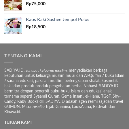
Rp
75,000
Kaos Kaki Sashee Jempol Polos
Rp
18,500
TENTANG KAMI
SADIYA.ID,
sahabat keluarga muslim,
menyediakan berbagai
kebutuhan untuk keluarga muslim mulai dari Al-Qur’an / buku Islam
/ sarana edukasi, pakaian muslim, perlengkapan shalat, kosmetik
halal dan produk-produk pengobatan herbal Nabawi. SADIYA.ID
bermitra dengan penerbit buku-buku Islam dan edukasi anak
ternama seperti Syaamil Quran, Gema Insani, el-Hana, TGoF, Shy-
Candy, Kaby Books dll. SADIYA.ID adalah agen resmi sajadah travel
GUMUN. Mitra
reseller
hijab Ghaniea, LouisAluna, Radwah dan
Kinaya.id.
TUJUAN KAMI