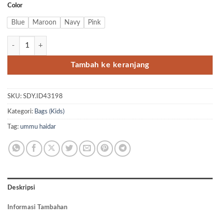
Color
Blue
Maroon
Navy
Pink
Kuantitas Sling Bag Anak By Ummu Haidar
Tambah ke keranjang
SKU:
SDY.ID43198
Kategori:
Bags (Kids)
Tag:
ummu haidar
Deskripsi
Informasi Tambahan