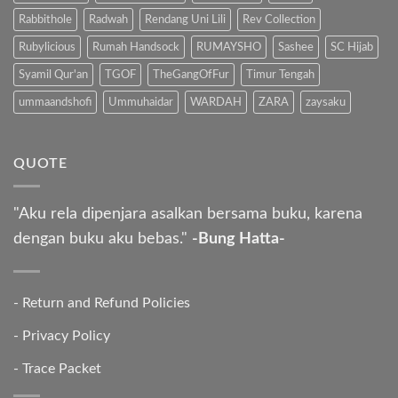
Rabbithole
Radwah
Rendang Uni Lili
Rev Collection
Rubylicious
Rumah Handsock
RUMAYSHO
Sashee
SC Hijab
Syamil Qur'an
TGOF
TheGangOfFur
Timur Tengah
ummaandshofi
Ummuhaidar
WARDAH
ZARA
zaysaku
QUOTE
"Aku rela dipenjara asalkan bersama buku, karena
dengan buku aku bebas."
-Bung Hatta-
-
Return and Refund Policies
-
Privacy Policy
-
Trace Packet