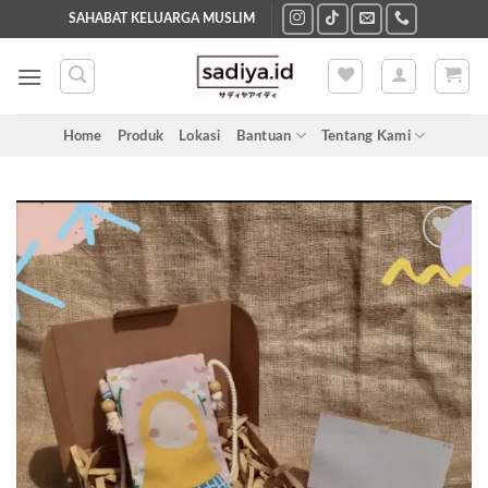
Skip
SAHABAT KELUARGA MUSLIM
to
content
Home
Produk
Lokasi
Bantuan
Tentang Kami
Add to
wishlist