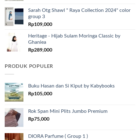
Sarah Otg Shawl " Raya Collection 2024" color
group 3
Rp
109,000
Heritage - Hijab Sulam Moringa Classic by
Ghaniea
Rp
289,000
PRODUK POPULER
Buku Hasan dan Si Kiput by Kabybooks
Rp
105,000
Rok Span Mini Plits Jumbo Premium
Rp
75,000
DIORA Parfume ( Group 1 )