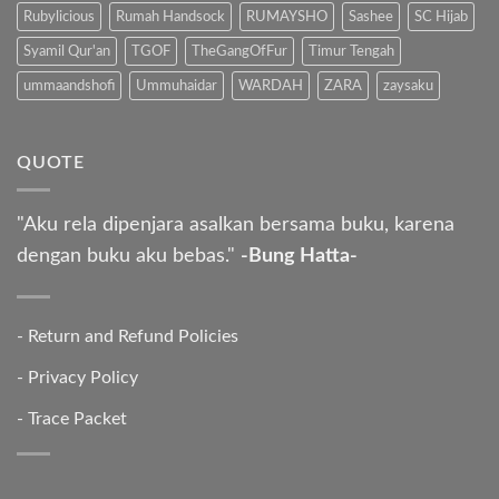
Rubylicious
Rumah Handsock
RUMAYSHO
Sashee
SC Hijab
Syamil Qur'an
TGOF
TheGangOfFur
Timur Tengah
ummaandshofi
Ummuhaidar
WARDAH
ZARA
zaysaku
QUOTE
"Aku rela dipenjara asalkan bersama buku, karena
dengan buku aku bebas."
-Bung Hatta-
-
Return and Refund Policies
-
Privacy Policy
-
Trace Packet