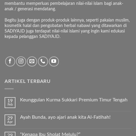
membantu memperluas pembelajaran nilai-nilai islam bagi anak-
anak / generasi mendatang.
Begitu juga dengan produk-produk lainnya, seperti pakaian muslim,
kosmetik halal dan pengobatan herbal nabawi yang ditawarkan di
SADIYA.ID juga terdapat nilai-nilai islami yang ingin kami edukasi
kepada pelanggan SADIYA.ID.
ARTIKEL TERBARU
Keunggulan Kurma Sukkari Premium Timur Tengah
19
Feb
Tak
ada
komentar
Ayah Bunda, ayo ajari anak kita Al-Fatihah!
29
pada
Apr
Keunggulan
Tak
Kurma
ada
Sukkari
komentar
Premium
“Kenapa Ibu Sholat Melulu?”
29
pada