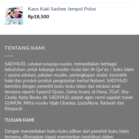
Kaos Kaki Sashee Jempol Polos
Rp
18,500
TENTANG KAMI
SADIYA.ID,
sahabat keluarga muslim,
menyediakan berbagai
kebutuhan untuk keluarga muslim mulai dari Al-Qur’an / buku Islam
/ sarana edukasi, pakaian muslim, perlengkapan shalat, kosmetik
halal dan produk-produk pengobatan herbal Nabawi. SADIYA.ID
bermitra dengan penerbit buku-buku Islam dan edukasi anak
ternama seperti Syaamil Quran, Gema Insani, el-Hana, TGoF, Shy-
Candy, Kaby Books dll. SADIYA.ID adalah agen resmi sajadah travel
GUMUN. Mitra
reseller
hijab Ghaniea, LouisAluna, Radwah dan
Kinaya.id.
TUJUAN KAMI
Dengan menyediakan buku-buku pilihan dari penerbit buku Islam
ternama, diharapkan dapat memberikan kontribusi dalam