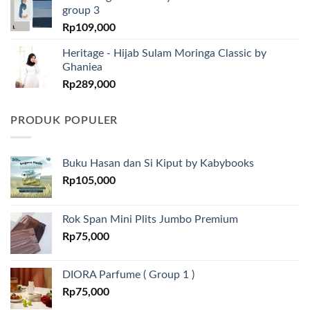
group 3
Rp
109,000
Heritage - Hijab Sulam Moringa Classic by
Ghaniea
Rp
289,000
PRODUK POPULER
Buku Hasan dan Si Kiput by Kabybooks
Rp
105,000
Rok Span Mini Plits Jumbo Premium
Rp
75,000
DIORA Parfume ( Group 1 )
Rp
75,000