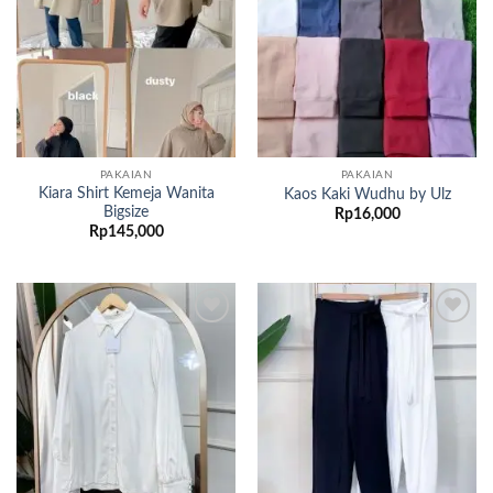
wishlist
wishlist
PAKAIAN
PAKAIAN
Kiara Shirt Kemeja Wanita
Kaos Kaki Wudhu by Ulz
Bigsize
Rp
16,000
Rp
145,000
Add to
Add to
wishlist
wishlist