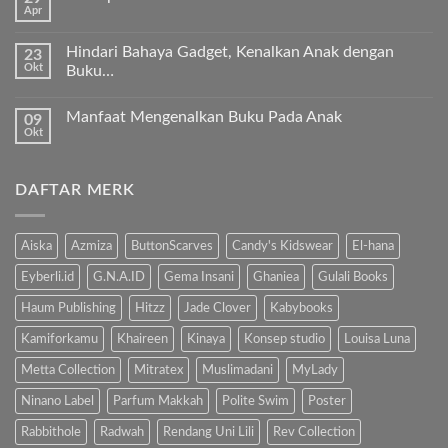
Timur
Apr
Ayah
Tak
Tengah
Bunda,
ada
ayo
komentar
ajari
Hindari Bahaya Gadget, Kenalkan Anak dengan
23
pada
anak
Okt
“Kenapa
Buku…
kita
Ibu
Al-
Tak
Sholat
Fatihah!
ada
Melulu?”
Manfaat Mengenalkan Buku Pada Anak
09
komentar
pada
Okt
Tak
Hindari
ada
Bahaya
komentar
Gadget,
pada
Kenalkan
DAFTAR MERK
Manfaat
Anak
Mengenalkan
dengan
Buku
Buku…
Pada
Anak
Aiska
Azmiza
ButtonScarves
Candy's Kidswear
El-hana
Eyberli.id
G.N.A.ID
Gema Insani
Ghaniea
Gulali Books
Haum Publishing
Hitzz
Jade Clover
Kabybooks
Kamiforkamu
Khaireen
Kinaya
Konsep studio
Louisa Luna
Metta Collection
Mitratex
Muslimadani
MyLady
Ninano Label
Parfum Makkah
Polite Swim
Poster
Rabbithole
Radwah
Rendang Uni Lili
Rev Collection