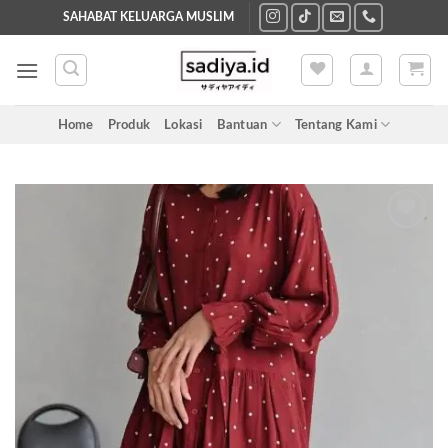
Skip
SAHABAT KELUARGA MUSLIM
to
content
Home
Produk
Lokasi
Bantuan
Tentang Kami
Add to
wishlist