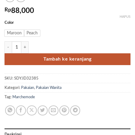
Rp
88,000
HAPUS
Color
Maroon
Peach
Kuantitas Farah Polka
Tambah ke keranjang
SKU:
SDY.ID32385
Kategori:
Pakaian
,
Pakaian Wanita
Tag:
Marchemode
Deskripsi