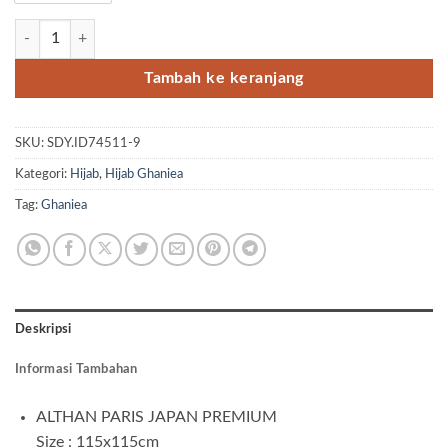
Kuantitas Althan Paris Premium By Ghaniea (Color Group 9)
Tambah ke keranjang
SKU:
SDY.ID74511-9
Kategori:
Hijab
,
Hijab Ghaniea
Tag:
Ghaniea
Deskripsi
Informasi Tambahan
ALTHAN PARIS JAPAN PREMIUM
Size : 115x115cm