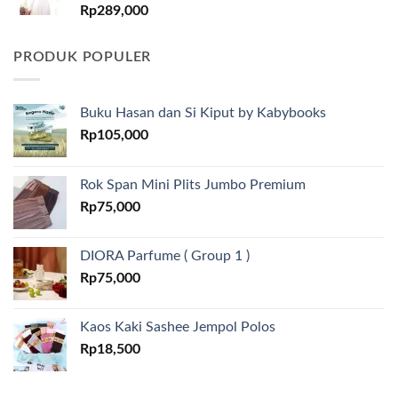
Rp
289,000
PRODUK POPULER
Buku Hasan dan Si Kiput by Kabybooks
Rp
105,000
Rok Span Mini Plits Jumbo Premium
Rp
75,000
DIORA Parfume ( Group 1 )
Rp
75,000
Kaos Kaki Sashee Jempol Polos
Rp
18,500