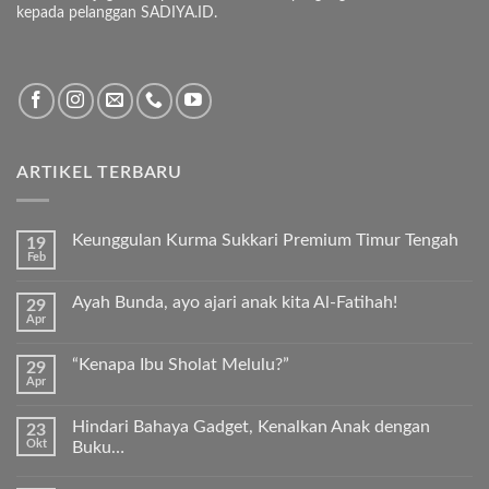
kepada pelanggan SADIYA.ID.
ARTIKEL TERBARU
Keunggulan Kurma Sukkari Premium Timur Tengah
19
Feb
Tak
ada
komentar
Ayah Bunda, ayo ajari anak kita Al-Fatihah!
29
pada
Apr
Keunggulan
Tak
Kurma
ada
Sukkari
komentar
Premium
“Kenapa Ibu Sholat Melulu?”
29
pada
Timur
Apr
Ayah
Tak
Tengah
Bunda,
ada
ayo
komentar
ajari
Hindari Bahaya Gadget, Kenalkan Anak dengan
23
pada
anak
Okt
“Kenapa
Buku…
kita
Ibu
Al-
Tak
Sholat
Fatihah!
ada
Melulu?”