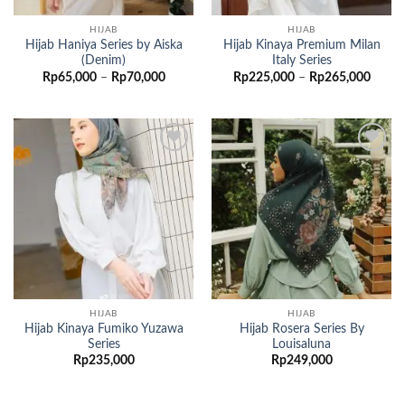
HIJAB
HIJAB
Hijab Haniya Series by Aiska
Hijab Kinaya Premium Milan
(Denim)
Italy Series
Rentang
Renta
Rp
65,000
–
Rp
70,000
Rp
225,000
–
Rp
265,000
harga:
harga:
Rp65,000
Rp225
hingga
hingg
Rp70,000
Rp265
Add to
Add to
wishlist
wishlist
HIJAB
HIJAB
Hijab Kinaya Fumiko Yuzawa
Hijab Rosera Series By
Series
Louisaluna
Rp
235,000
Rp
249,000