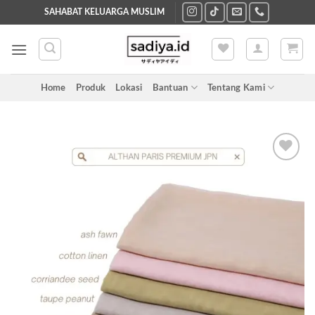
Skip
SAHABAT KELUARGA MUSLIM
to
content
Home
Produk
Lokasi
Bantuan
Tentang Kami
Add to
wishlist