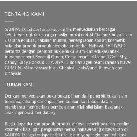
TENTANG KAMI
SADIYA.ID,
sahabat keluarga muslim,
menyediakan berbagai
kebutuhan untuk keluarga muslim mulai dari Al-Qur’an / buku Islam
/ sarana edukasi, pakaian muslim, perlengkapan shalat, kosmetik
halal dan produk-produk pengobatan herbal Nabawi. SADIYA.ID
bermitra dengan penerbit buku-buku Islam dan edukasi anak
ternama seperti Syaamil Quran, Gema Insani, el-Hana, TGoF, Shy-
Candy, Kaby Books dll. SADIYA.ID adalah agen resmi sajadah travel
GUMUN. Mitra
reseller
hijab Ghaniea, LouisAluna, Radwah dan
Kinaya.id.
TUJUAN KAMI
Dengan menyediakan buku-buku pilihan dari penerbit buku Islam
ternama, diharapkan dapat memberikan kontribusi dalam
membantu memperluas pembelajaran nilai-nilai islam bagi anak-
anak / generasi mendatang.
Begitu juga dengan produk-produk lainnya, seperti pakaian muslim,
kosmetik halal dan pengobatan herbal nabawi yang ditawarkan di
SADIYA.ID juga terdapat nilai-nilai islami yang ingin kami edukasi