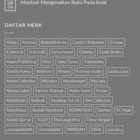
Manfaat Mengenalkan Buku Pada Anak
09
komentar
pada
Okt
Tak
Hindari
ada
Bahaya
komentar
Gadget,
pada
Kenalkan
DAFTAR MERK
Manfaat
Anak
Mengenalkan
dengan
Buku
Buku…
Pada
Anak
Aiska
Azmiza
ButtonScarves
Candy's Kidswear
El-hana
Eyberli.id
G.N.A.ID
Gema Insani
Ghaniea
Gulali Books
Haum Publishing
Hitzz
Jade Clover
Kabybooks
Kamiforkamu
Khaireen
Kinaya
Konsep studio
Louisa Luna
Metta Collection
Mitratex
Muslimadani
MyLady
Ninano Label
Parfum Makkah
Polite Swim
Poster
Rabbithole
Radwah
Rendang Uni Lili
Rev Collection
Rubylicious
Rumah Handsock
RUMAYSHO
Sashee
SC Hijab
Syamil Qur'an
TGOF
TheGangOfFur
Timur Tengah
ummaandshofi
Ummuhaidar
WARDAH
ZARA
zaysaku