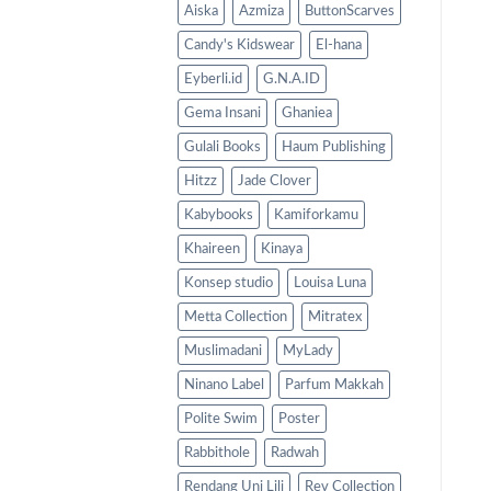
Aiska
Azmiza
ButtonScarves
Candy's Kidswear
El-hana
Eyberli.id
G.N.A.ID
Gema Insani
Ghaniea
Gulali Books
Haum Publishing
Hitzz
Jade Clover
Kabybooks
Kamiforkamu
Khaireen
Kinaya
Konsep studio
Louisa Luna
Metta Collection
Mitratex
Muslimadani
MyLady
Ninano Label
Parfum Makkah
Polite Swim
Poster
Rabbithole
Radwah
Rendang Uni Lili
Rev Collection