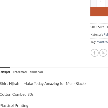
SKU:
SDY.I
Kategori:
Pak
Tag:
qyustre
skripsi
Informasi Tambahan
Shirt Hijrah – Make Today Amazing for Men (Black)
 Cotton Combed 30s
Plastisol Printing