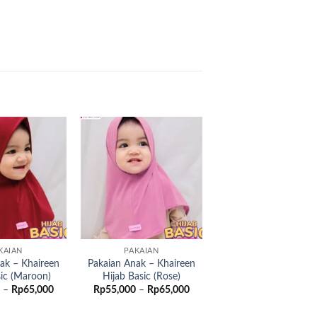
Add to
Add to
wishlist
wishlist
KAIAN
PAKAIAN
ak – Khaireen
Pakaian Anak – Khaireen
sic (Maroon)
Hijab Basic (Rose)
Rentang
Rentang
–
Rp
65,000
Rp
55,000
–
Rp
65,000
harga:
harga:
Rp60,000
Rp55,000