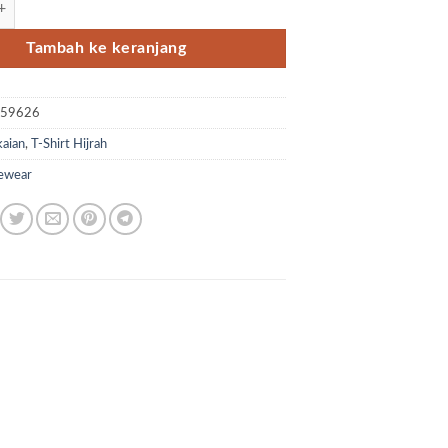
Tambah ke keranjang
D59626
aian
,
T-Shirt Hijrah
ewear