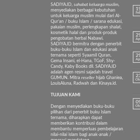
SADIYA.ID,
sahabat keluarga muslim,
1
menyediakan berbagai kebutuhan
Fe
untuk keluarga muslim mulai dari Al-
Qur’an / buku Islam / sarana edukasi,
pakaian muslim, perlengkapan shalat,
kosmetik halal dan produk-produk
2
pengobatan herbal Nabawi.
Ap
SADIYA.ID bermitra dengan penerbit
buku-buku Islam dan edukasi anak
ternama seperti Syaamil Quran,
2
Ap
Gema Insani, el-Hana, TGoF, Shy-
Candy, Kaby Books dll. SADIYA.ID
adalah agen resmi sajadah travel
2
GUMUN. Mitra
reseller
hijab Ghaniea,
Ok
LouisAluna, Radwah dan Kinaya.id.
TUJUAN KAMI
0
Dengan menyediakan buku-buku
Ok
pilihan dari penerbit buku Islam
ternama, diharapkan dapat
memberikan kontribusi dalam
membantu memperluas pembelajaran
nilai-nilai islam bagi anak-anak /