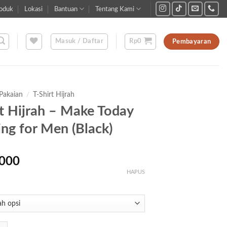
oduk
Lokasi
Bantuan
Tentang Kami
Masuk / Daftar
Rp
0
Pembayaran
Pakaian
/
T-Shirt Hijrah
rt Hijrah – Make Today
ng for Men (Black)
000
HAPUS
-Shirt Hijrah - Make Today Amazing for Men (Black)