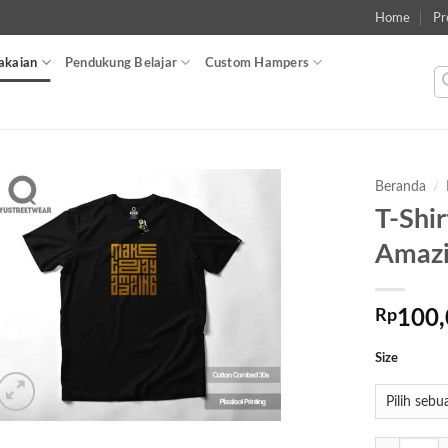
Home
Pr
akaian
Pendukung Belajar
Custom Hampers
Beranda
/
T-Shi
Add to
Amazi
wishlist
Rp
100,
Size
Kuantitas T