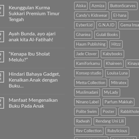
Aiska
Azmiza
ButtonScarves
Keunggulan Kurma
9
b
Sukkari Premium Timur
Candy's Kidswear
El-hana
Tengah
Eyberli.id
G.N.A.ID
Gema Insa
Tak
ada
Ayah Bunda, ayo ajari
9
komentar
Ghaniea
Gulali Books
pada
r
anak kita Al-Fatihah!
Keunggulan
Haum Publishing
Hitzz
Kurma
Tak
Sukkari
ada
“Kenapa Ibu Sholat
Jade Clover
Kabybooks
9
Premium
komentar
Timur
pada
r
Melulu?”
Tengah
Ayah
Kamiforkamu
Khaireen
Kinay
Bunda,
Tak
ayo
ada
Konsep studio
Louisa Luna
Hindari Bahaya Gadget,
3
ajari
komentar
anak
pada
t
Kenalkan Anak dengan
kita
“Kenapa
Metta Collection
Mitratex
Buku…
Al-
Ibu
Fatihah!
Sholat
Muslimadani
MyLady
Tak
Melulu?”
ada
Manfaat Mengenalkan
9
komentar
Ninano Label
Parfum Makkah
pada
t
Buku Pada Anak
Hindari
Polite Swim
Poster
Rabbithole
Bahaya
Tak
Gadget,
ada
Kenalkan
komentar
Radwah
Rendang Uni Lili
Anak
pada
dengan
Manfaat
Rev Collection
Rubylicious
Buku…
Mengenalkan
Buku