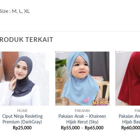
Size : M, L, XL
RODUK TERKAIT
Add to
Add to
wishlist
wishlist
HIJAB
PAKAIAN
PA
Ciput Ninja Resleting
Pakaian Anak – Khaireen
Pakaian An
Premium (DarkGray)
Hijab Kerut (Sky)
Hijab Ba
Rentang
Rp
25,000
Rp
55,000
–
Rp
65,000
Rp
60,000
harga:
Rp55,000