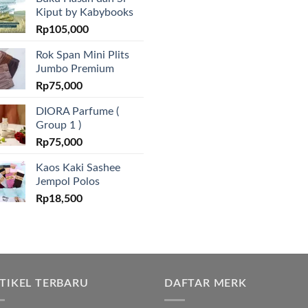
Kiput by Kabybooks
Rp
105,000
Rok Span Mini Plits
Jumbo Premium
Rp
75,000
DIORA Parfume (
Group 1 )
Rp
75,000
Kaos Kaki Sashee
Jempol Polos
Rp
18,500
TIKEL TERBARU
DAFTAR MERK