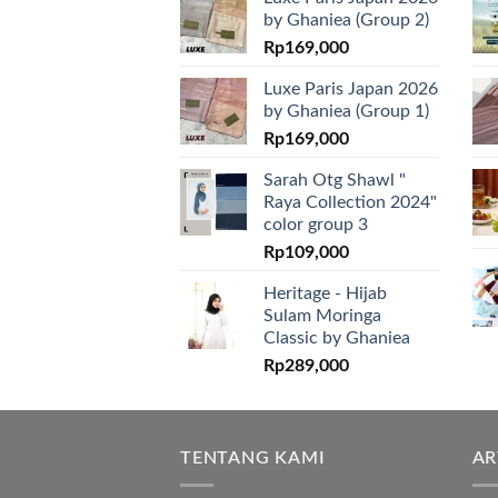
by Ghaniea (Group 2)
Rp
169,000
Luxe Paris Japan 2026
by Ghaniea (Group 1)
Rp
169,000
Sarah Otg Shawl "
Raya Collection 2024"
color group 3
Rp
109,000
Heritage - Hijab
Sulam Moringa
Classic by Ghaniea
Rp
289,000
TENTANG KAMI
AR