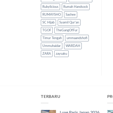
Rubylicious
Rumah Handsock
RUMAYSHO
Sashee
SC Hijab
Syamil Qur'an
TGOF
TheGangOfFur
Timur Tengah
ummaandshofi
Ummuhaidar
WARDAH
ZARA
zaysaku
TERBARU
PR
Luxe Paris Japan 2026