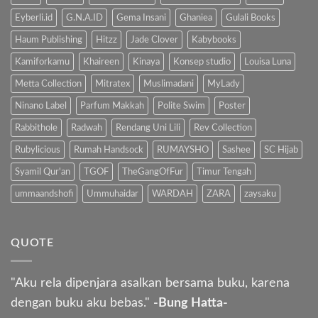
Eyberli.id
G.N.A.ID
Gema Insani
Ghaniea
Gulali Books
Haum Publishing
Hitzz
Jade Clover
Kabybooks
Kamiforkamu
Khaireen
Kinaya
Konsep studio
Louisa Luna
Metta Collection
Mitratex
Muslimadani
MyLady
Ninano Label
Parfum Makkah
Polite Swim
Poster
Rabbithole
Radwah
Rendang Uni Lili
Rev Collection
Rubylicious
Rumah Handsock
RUMAYSHO
Sashee
SC Hijab
Syamil Qur'an
TGOF
TheGangOfFur
Timur Tengah
ummaandshofi
Ummuhaidar
WARDAH
ZARA
zaysaku
QUOTE
"Aku rela dipenjara asalkan bersama buku, karena
dengan buku aku bebas."
-Bung Hatta-