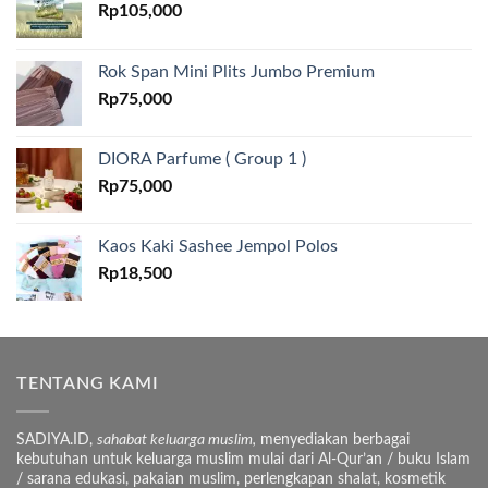
Rp
105,000
Rok Span Mini Plits Jumbo Premium
Rp
75,000
DIORA Parfume ( Group 1 )
Rp
75,000
Kaos Kaki Sashee Jempol Polos
Rp
18,500
TENTANG KAMI
SADIYA.ID,
sahabat keluarga muslim,
menyediakan berbagai
kebutuhan untuk keluarga muslim mulai dari Al-Qur’an / buku Islam
/ sarana edukasi, pakaian muslim, perlengkapan shalat, kosmetik