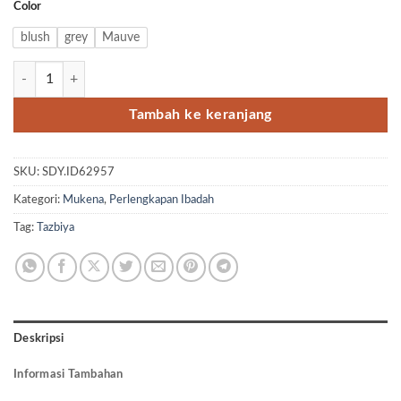
Color
blush
grey
Mauve
Kuantitas Mukenah Tsabina
Tambah ke keranjang
SKU:
SDY.ID62957
Kategori:
Mukena
,
Perlengkapan Ibadah
Tag:
Tazbiya
Deskripsi
Informasi Tambahan