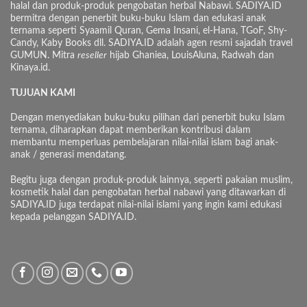
halal dan produk-produk pengobatan herbal Nabawi. SADIYA.ID
bermitra dengan penerbit buku-buku Islam dan edukasi anak
ternama seperti Syaamil Quran, Gema Insani, el-Hana, TGoF, Shy-
Candy, Kaby Books dll. SADIYA.ID adalah agen resmi sajadah travel
GUMUN. Mitra
reseller
hijab Ghaniea, LouisAluna, Radwah dan
Kinaya.id.
TUJUAN KAMI
Dengan menyediakan buku-buku pilihan dari penerbit buku Islam
ternama, diharapkan dapat memberikan kontribusi dalam
membantu memperluas pembelajaran nilai-nilai islam bagi anak-
anak / generasi mendatang.
Begitu juga dengan produk-produk lainnya, seperti pakaian muslim,
kosmetik halal dan pengobatan herbal nabawi yang ditawarkan di
SADIYA.ID juga terdapat nilai-nilai islami yang ingin kami edukasi
kepada pelanggan SADIYA.ID.