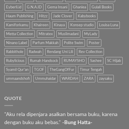
Eyberli.id
G.N.A.ID
Gema Insani
Ghaniea
Gulali Books
Haum Publishing
Hitzz
Jade Clover
Kabybooks
Kamiforkamu
Khaireen
Kinaya
Konsep studio
Louisa Luna
Metta Collection
Mitratex
Muslimadani
MyLady
Ninano Label
Parfum Makkah
Polite Swim
Poster
Rabbithole
Radwah
Rendang Uni Lili
Rev Collection
Rubylicious
Rumah Handsock
RUMAYSHO
Sashee
SC Hijab
Syamil Qur'an
TGOF
TheGangOfFur
Timur Tengah
ummaandshofi
Ummuhaidar
WARDAH
ZARA
zaysaku
QUOTE
"Aku rela dipenjara asalkan bersama buku, karena
dengan buku aku bebas."
-Bung Hatta-