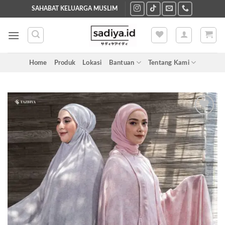
Skip
SAHABAT KELUARGA MUSLIM
to
content
Home
Produk
Lokasi
Bantuan
Tentang Kami
Add to
wishlist