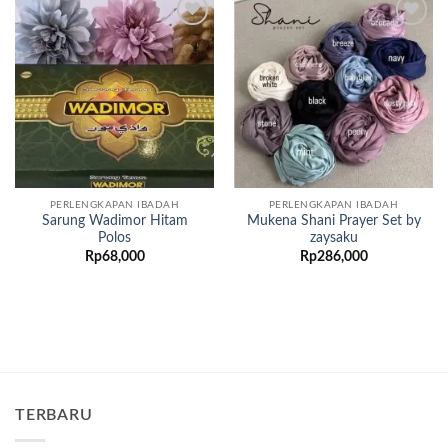
Add to
Add to
wishlist
wishlist
PERLENGKAPAN IBADAH
PERLENGKAPAN IBADAH
Sarung Wadimor Hitam
Mukena Shani Prayer Set by
Polos
zaysaku
Rp
68,000
Rp
286,000
TERBARU