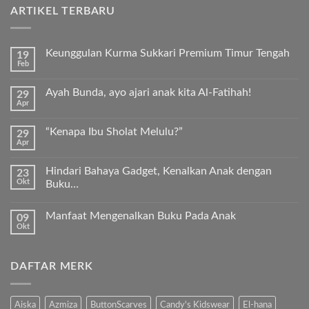
ARTIKEL TERBARU
Keunggulan Kurma Sukkari Premium Timur Tengah
19
Feb
Tak
ada
komentar
Ayah Bunda, ayo ajari anak kita Al-Fatihah!
29
pada
Apr
Keunggulan
Tak
Kurma
ada
Sukkari
komentar
Premium
“Kenapa Ibu Sholat Melulu?”
29
pada
Timur
Apr
Ayah
Tak
Tengah
Bunda,
ada
ayo
komentar
ajari
Hindari Bahaya Gadget, Kenalkan Anak dengan
23
pada
anak
Okt
“Kenapa
Buku…
kita
Ibu
Al-
Tak
Sholat
Fatihah!
ada
Melulu?”
Manfaat Mengenalkan Buku Pada Anak
09
komentar
pada
Okt
Tak
Hindari
ada
Bahaya
komentar
Gadget,
pada
Kenalkan
DAFTAR MERK
Manfaat
Anak
Mengenalkan
dengan
Buku
Buku…
Pada
Anak
Aiska
Azmiza
ButtonScarves
Candy's Kidswear
El-hana