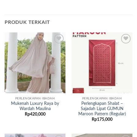
PRODUK TERKAIT
Add to
Add to
wishlist
wishlist
PERLENGKAPAN IBADAH
PERLENGKAPAN IBADAH
Mukenah Luxury Raya by
Perlengkapan Shalat –
Wardah Maulina
Sajadah Lipat GUMUN
Maroon Pattern (Regular)
Rp
420,000
Rp
175,000