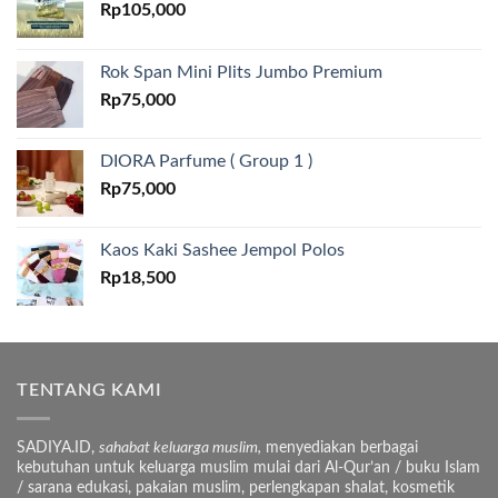
Rp
105,000
Rok Span Mini Plits Jumbo Premium
Rp
75,000
DIORA Parfume ( Group 1 )
Rp
75,000
Kaos Kaki Sashee Jempol Polos
Rp
18,500
TENTANG KAMI
SADIYA.ID,
sahabat keluarga muslim,
menyediakan berbagai
kebutuhan untuk keluarga muslim mulai dari Al-Qur’an / buku Islam
/ sarana edukasi, pakaian muslim, perlengkapan shalat, kosmetik