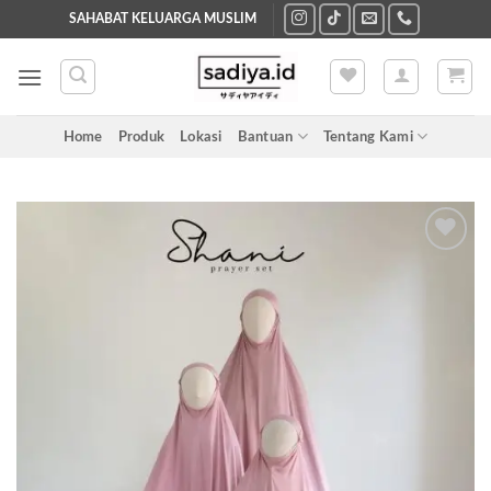
Skip
SAHABAT KELUARGA MUSLIM
to
content
Home
Produk
Lokasi
Bantuan
Tentang Kami
Add to
wishlist