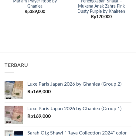
Mariam Prayer Robe by
Perlengkapan Shalat –
Ghaniea
Mukena Anak Zahra Pink
Dusty Purple by Khaireen
Rp
389,000
Rp
170,000
TERBARU
Luxe Paris Japan 2026 by Ghaniea (Group 2)
Rp
169,000
Luxe Paris Japan 2026 by Ghaniea (Group 1)
Rp
169,000
Sarah Otg Shawl " Raya Collection 2024" color