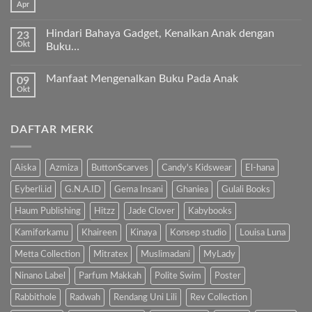
Timur
Apr
Ayah
Tak
Tengah
Bunda,
ada
ayo
komentar
ajari
Hindari Bahaya Gadget, Kenalkan Anak dengan
23
pada
anak
Okt
“Kenapa
Buku…
kita
Ibu
Al-
Tak
Sholat
Fatihah!
ada
Melulu?”
Manfaat Mengenalkan Buku Pada Anak
09
komentar
pada
Okt
Tak
Hindari
ada
Bahaya
komentar
Gadget,
pada
Kenalkan
DAFTAR MERK
Manfaat
Anak
Mengenalkan
dengan
Buku
Buku…
Pada
Anak
Aiska
Azmiza
ButtonScarves
Candy's Kidswear
El-hana
Eyberli.id
G.N.A.ID
Gema Insani
Ghaniea
Gulali Books
Haum Publishing
Hitzz
Jade Clover
Kabybooks
Kamiforkamu
Khaireen
Kinaya
Konsep studio
Louisa Luna
Metta Collection
Mitratex
Muslimadani
MyLady
Ninano Label
Parfum Makkah
Polite Swim
Poster
Rabbithole
Radwah
Rendang Uni Lili
Rev Collection