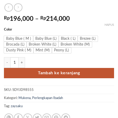
Rentang
Rp
196,000
–
Rp
214,000
harga:
HAPUS
Color
Rp196,000
hingga
Baby Blue ( M )
Baby Blue (L)
Black ( L)
Brezee (L)
Rp214,000
Brocada (L)
Broken White (L)
Broken White (M)
Dusty Pink ( M)
Mint (M)
Peony (L)
Kuantitas Mukena Shani Prayer Set Anak by Zaysaku
Tambah ke keranjang
SKU:
SDY.ID98555
Kategori:
Mukena
,
Perlengkapan Ibadah
Tag:
zaysaku