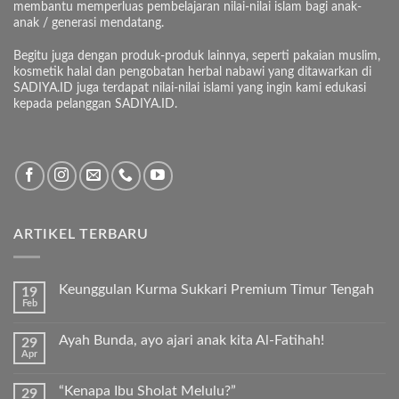
membantu memperluas pembelajaran nilai-nilai islam bagi anak-
anak / generasi mendatang.
Begitu juga dengan produk-produk lainnya, seperti pakaian muslim,
kosmetik halal dan pengobatan herbal nabawi yang ditawarkan di
SADIYA.ID juga terdapat nilai-nilai islami yang ingin kami edukasi
kepada pelanggan SADIYA.ID.
ARTIKEL TERBARU
Keunggulan Kurma Sukkari Premium Timur Tengah
19
Feb
Tak
ada
komentar
Ayah Bunda, ayo ajari anak kita Al-Fatihah!
29
pada
Apr
Keunggulan
Tak
Kurma
ada
Sukkari
komentar
Premium
“Kenapa Ibu Sholat Melulu?”
29
pada