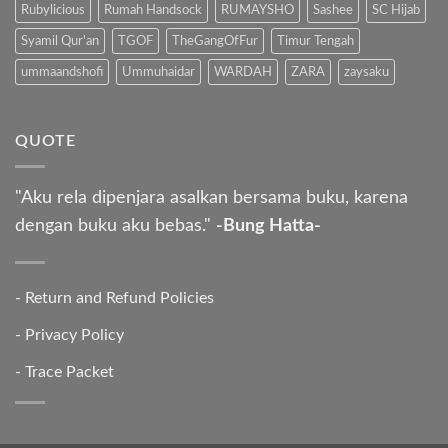
Rubylicious
Rumah Handsock
RUMAYSHO
Sashee
SC Hijab
Syamil Qur'an
TGOF
TheGangOfFur
Timur Tengah
ummaandshofi
Ummuhaidar
WARDAH
ZARA
zaysaku
QUOTE
"Aku rela dipenjara asalkan bersama buku, karena
dengan buku aku bebas."
-Bung Hatta-
-
Return and Refund Policies
-
Privacy Policy
-
Trace Packet