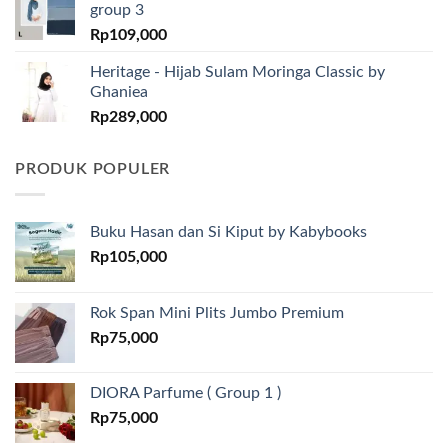
group 3
Rp
109,000
Heritage - Hijab Sulam Moringa Classic by
Ghaniea
Rp
289,000
PRODUK POPULER
Buku Hasan dan Si Kiput by Kabybooks
Rp
105,000
Rok Span Mini Plits Jumbo Premium
Rp
75,000
DIORA Parfume ( Group 1 )
Rp
75,000