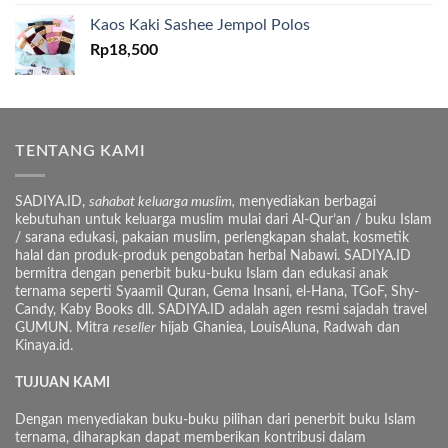
Kaos Kaki Sashee Jempol Polos
Rp
18,500
TENTANG KAMI
SADIYA.ID,
sahabat keluarga muslim,
menyediakan berbagai
kebutuhan untuk keluarga muslim mulai dari Al-Qur’an / buku Islam
/ sarana edukasi, pakaian muslim, perlengkapan shalat, kosmetik
halal dan produk-produk pengobatan herbal Nabawi. SADIYA.ID
bermitra dengan penerbit buku-buku Islam dan edukasi anak
ternama seperti Syaamil Quran, Gema Insani, el-Hana, TGoF, Shy-
Candy, Kaby Books dll. SADIYA.ID adalah agen resmi sajadah travel
GUMUN. Mitra
reseller
hijab Ghaniea, LouisAluna, Radwah dan
Kinaya.id.
TUJUAN KAMI
Dengan menyediakan buku-buku pilihan dari penerbit buku Islam
ternama, diharapkan dapat memberikan kontribusi dalam