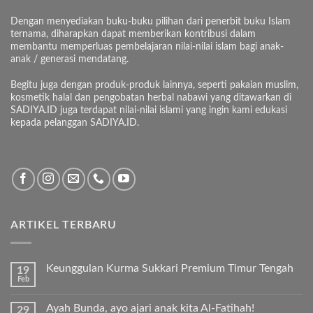
Dengan menyediakan buku-buku pilihan dari penerbit buku Islam
ternama, diharapkan dapat memberikan kontribusi dalam
membantu memperluas pembelajaran nilai-nilai islam bagi anak-
anak / generasi mendatang.
Begitu juga dengan produk-produk lainnya, seperti pakaian muslim,
kosmetik halal dan pengobatan herbal nabawi yang ditawarkan di
SADIYA.ID juga terdapat nilai-nilai islami yang ingin kami edukasi
kepada pelanggan SADIYA.ID.
ARTIKEL TERBARU
Keunggulan Kurma Sukkari Premium Timur Tengah
19
Feb
Tak
ada
komentar
Ayah Bunda, ayo ajari anak kita Al-Fatihah!
29
pada