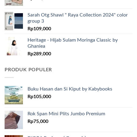
Sarah Otg Shawl " Raya Collection 2024" color
group 3
Rp
109,000
Heritage - Hijab Sulam Moringa Classic by
Ghaniea
Rp
289,000
PRODUK POPULER
Buku Hasan dan Si Kiput by Kabybooks
Rp
105,000
Rok Span Mini Plits Jumbo Premium
Rp
75,000