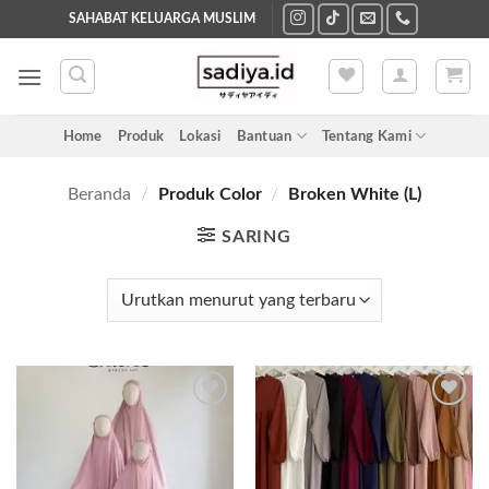
Skip
SAHABAT KELUARGA MUSLIM
to
content
Home
Produk
Lokasi
Bantuan
Tentang Kami
Beranda
/
Produk Color
/
Broken White (L)
SARING
Add to
Add to
wishlist
wishlist