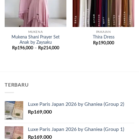
MUKENA
PAKAIAN
Mukena Shani Prayer Set
Thira Dress
Anak by Zaysaku
Rp
190,000
Rentang
Rp
196,000
–
Rp
214,000
harga:
Rp196,000
hingga
Rp214,000
TERBARU
Luxe Paris Japan 2026 by Ghaniea (Group 2)
Rp
169,000
Luxe Paris Japan 2026 by Ghaniea (Group 1)
Rp
169,000