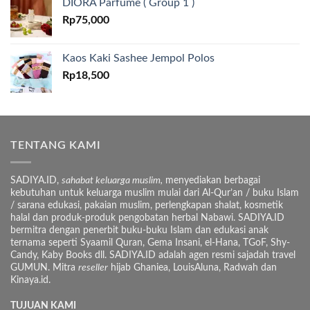
DIORA Parfume ( Group 1 )
Rp
75,000
Kaos Kaki Sashee Jempol Polos
Rp
18,500
TENTANG KAMI
SADIYA.ID,
sahabat keluarga muslim,
menyediakan berbagai
kebutuhan untuk keluarga muslim mulai dari Al-Qur’an / buku Islam
/ sarana edukasi, pakaian muslim, perlengkapan shalat, kosmetik
halal dan produk-produk pengobatan herbal Nabawi. SADIYA.ID
bermitra dengan penerbit buku-buku Islam dan edukasi anak
ternama seperti Syaamil Quran, Gema Insani, el-Hana, TGoF, Shy-
Candy, Kaby Books dll. SADIYA.ID adalah agen resmi sajadah travel
GUMUN. Mitra
reseller
hijab Ghaniea, LouisAluna, Radwah dan
Kinaya.id.
TUJUAN KAMI