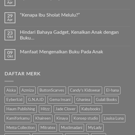
Apr
Keunggulan
Tak
Kurma
ada
Sukkari
komentar
Premium
“Kenapa Ibu Sholat Melulu?”
29
pada
Timur
Apr
Ayah
Tak
Tengah
Bunda,
ada
ayo
komentar
ajari
Hindari Bahaya Gadget, Kenalkan Anak dengan
23
pada
anak
Okt
“Kenapa
Buku…
kita
Ibu
Al-
Tak
Sholat
Fatihah!
ada
Melulu?”
Manfaat Mengenalkan Buku Pada Anak
09
komentar
pada
Okt
Tak
Hindari
ada
Bahaya
komentar
Gadget,
pada
Kenalkan
DAFTAR MERK
Manfaat
Anak
Mengenalkan
dengan
Buku
Buku…
Pada
Anak
Aiska
Azmiza
ButtonScarves
Candy's Kidswear
El-hana
Eyberli.id
G.N.A.ID
Gema Insani
Ghaniea
Gulali Books
Haum Publishing
Hitzz
Jade Clover
Kabybooks
Kamiforkamu
Khaireen
Kinaya
Konsep studio
Louisa Luna
Metta Collection
Mitratex
Muslimadani
MyLady