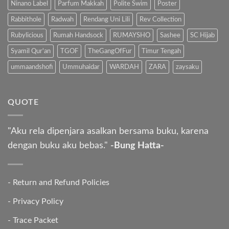
Ninano Label
Parfum Makkah
Polite Swim
Poster
Rabbithole
Radwah
Rendang Uni Lili
Rev Collection
Rubylicious
Rumah Handsock
RUMAYSHO
Sashee
SC Hijab
Syamil Qur'an
TGOF
TheGangOfFur
Timur Tengah
ummaandshofi
Ummuhaidar
WARDAH
ZARA
zaysaku
QUOTE
"Aku rela dipenjara asalkan bersama buku, karena
dengan buku aku bebas."
-Bung Hatta-
-
Return and Refund Policies
-
Privacy Policy
-
Trace Packet