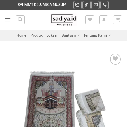
Skip
SAHABAT KELUARGA MUSLIM
to
content
Home
Produk
Lokasi
Bantuan
Tentang Kami
Add to
wishlist