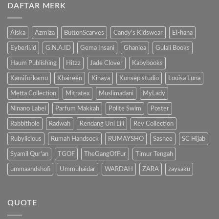
Kenalkan
DAFTAR MERK
Manfaat
Anak
Mengenalkan
dengan
Buku
Buku…
Pada
Anak
Aiska
Azmiza
ButtonScarves
Candy's Kidswear
El-hana
Eyberli.id
G.N.A.ID
Gema Insani
Ghaniea
Gulali Books
Haum Publishing
Hitzz
Jade Clover
Kabybooks
Kamiforkamu
Khaireen
Kinaya
Konsep studio
Louisa Luna
Metta Collection
Mitratex
Muslimadani
MyLady
Ninano Label
Parfum Makkah
Polite Swim
Poster
Rabbithole
Radwah
Rendang Uni Lili
Rev Collection
Rubylicious
Rumah Handsock
RUMAYSHO
Sashee
SC Hijab
Syamil Qur'an
TGOF
TheGangOfFur
Timur Tengah
ummaandshofi
Ummuhaidar
WARDAH
ZARA
zaysaku
QUOTE