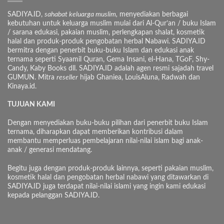
SADIYA.ID,
sahabat keluarga muslim,
menyediakan berbagai
kebutuhan untuk keluarga muslim mulai dari Al-Qur’an / buku Islam
/ sarana edukasi, pakaian muslim, perlengkapan shalat, kosmetik
halal dan produk-produk pengobatan herbal Nabawi. SADIYA.ID
bermitra dengan penerbit buku-buku Islam dan edukasi anak
ternama seperti Syaamil Quran, Gema Insani, el-Hana, TGoF, Shy-
Candy, Kaby Books dll. SADIYA.ID adalah agen resmi sajadah travel
GUMUN. Mitra
reseller
hijab Ghaniea, LouisAluna, Radwah dan
Kinaya.id.
TUJUAN KAMI
Dengan menyediakan buku-buku pilihan dari penerbit buku Islam
ternama, diharapkan dapat memberikan kontribusi dalam
membantu memperluas pembelajaran nilai-nilai islam bagi anak-
anak / generasi mendatang.
Begitu juga dengan produk-produk lainnya, seperti pakaian muslim,
kosmetik halal dan pengobatan herbal nabawi yang ditawarkan di
SADIYA.ID juga terdapat nilai-nilai islami yang ingin kami edukasi
kepada pelanggan SADIYA.ID.