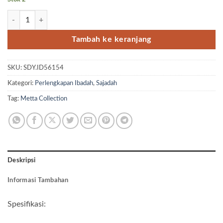
Kuantitas Sajadah Midi Genova Motif Kabe Turkey
Tambah ke keranjang
SKU:
SDY.ID56154
Kategori:
Perlengkapan Ibadah
,
Sajadah
Tag:
Metta Collection
Deskripsi
Informasi Tambahan
Spesifikasi: