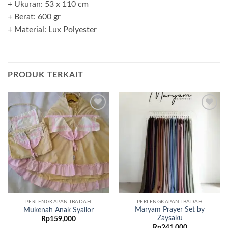
+ Ukuran: 53 x 110 cm
+ Berat: 600 gr
+ Material: Lux Polyester
PRODUK TERKAIT
Add to
Add to
wishlist
wishlist
PERLENGKAPAN IBADAH
PERLENGKAPAN IBADAH
Maryam Prayer Set by
Mukenah Anak Syailor
Zaysaku
Rp
159,000
Rp
241,000