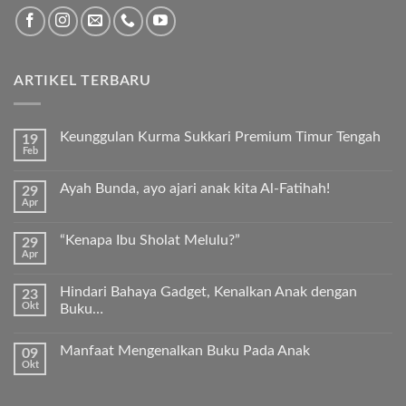
ARTIKEL TERBARU
Keunggulan Kurma Sukkari Premium Timur Tengah
19
Feb
Tak
ada
komentar
Ayah Bunda, ayo ajari anak kita Al-Fatihah!
29
pada
Apr
Keunggulan
Tak
Kurma
ada
Sukkari
komentar
Premium
“Kenapa Ibu Sholat Melulu?”
29
pada
Timur
Apr
Ayah
Tak
Tengah
Bunda,
ada
ayo
komentar
ajari
Hindari Bahaya Gadget, Kenalkan Anak dengan
23
pada
anak
Okt
“Kenapa
Buku…
kita
Ibu
Al-
Tak
Sholat
Fatihah!
ada
Melulu?”
Manfaat Mengenalkan Buku Pada Anak
09
komentar
pada
Okt
Tak
Hindari
ada
Bahaya
komentar
Gadget,
pada