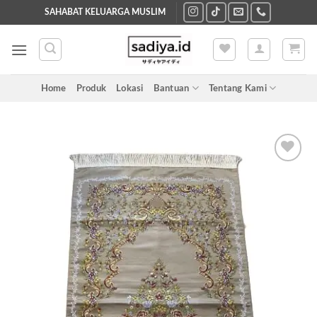
Skip
SAHABAT KELUARGA MUSLIM
to
content
Home
Produk
Lokasi
Bantuan
Tentang Kami
Add to
wishlist