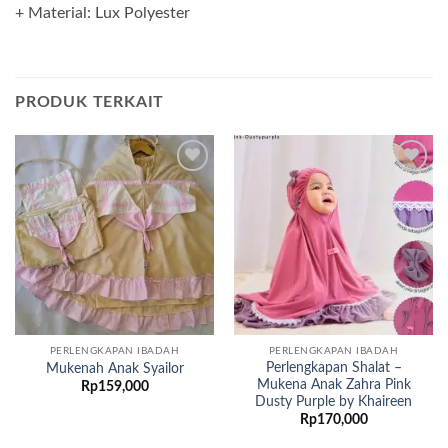
+ Material: Lux Polyester
PRODUK TERKAIT
Add to
Add to
wishlist
wishlist
PERLENGKAPAN IBADAH
PERLENGKAPAN IBADAH
Perlengkapan Shalat –
Mukenah Anak Syailor
Mukena Anak Zahra Pink
Rp
159,000
Dusty Purple by Khaireen
Rp
170,000