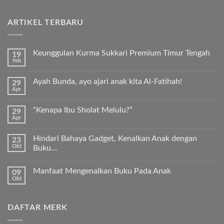
ARTIKEL TERBARU
Keunggulan Kurma Sukkari Premium Timur Tengah
19
Feb
Tak
ada
komentar
Ayah Bunda, ayo ajari anak kita Al-Fatihah!
29
pada
Apr
Keunggulan
Tak
Kurma
ada
Sukkari
komentar
Premium
“Kenapa Ibu Sholat Melulu?”
29
pada
Timur
Apr
Ayah
Tak
Tengah
Bunda,
ada
ayo
komentar
ajari
Hindari Bahaya Gadget, Kenalkan Anak dengan
23
pada
anak
Okt
“Kenapa
Buku…
kita
Ibu
Al-
Tak
Sholat
Fatihah!
ada
Melulu?”
Manfaat Mengenalkan Buku Pada Anak
09
komentar
pada
Okt
Tak
Hindari
ada
Bahaya
komentar
Gadget,
pada
Kenalkan
DAFTAR MERK
Manfaat
Anak
Mengenalkan
dengan
Buku
Buku…