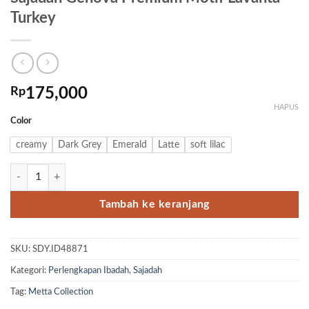
Turkey
Rp
175,000
HAPUS
Color
creamy
Dark Grey
Emerald
Latte
soft lilac
Kuantitas Sajadah Genova Premium Motif Lavanta Turkey
Tambah ke keranjang
SKU:
SDY.ID48871
Kategori:
Perlengkapan Ibadah
,
Sajadah
Tag:
Metta Collection