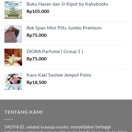
Buku Hasan dan Si Kiput by Kabybooks
Rp
105,000
Rok Span Mini Plits Jumbo Premium
Rp
75,000
DIORA Parfume ( Group 1 )
Rp
75,000
Kaos Kaki Sashee Jempol Polos
Rp
18,500
TENTANG KAMI
SADIYA.ID,
sahabat keluarga muslim,
menyediakan berbagai