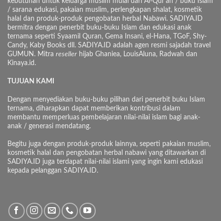
kebutuhan untuk keluarga muslim mulai dari Al-Qur’an / buku Islam
/ sarana edukasi, pakaian muslim, perlengkapan shalat, kosmetik
halal dan produk-produk pengobatan herbal Nabawi. SADIYA.ID
bermitra dengan penerbit buku-buku Islam dan edukasi anak
ternama seperti Syaamil Quran, Gema Insani, el-Hana, TGoF, Shy-
Candy, Kaby Books dll. SADIYA.ID adalah agen resmi sajadah travel
GUMUN. Mitra
reseller
hijab Ghaniea, LouisAluna, Radwah dan
Kinaya.id.
TUJUAN KAMI
Dengan menyediakan buku-buku pilihan dari penerbit buku Islam
ternama, diharapkan dapat memberikan kontribusi dalam
membantu memperluas pembelajaran nilai-nilai islam bagi anak-
anak / generasi mendatang.
Begitu juga dengan produk-produk lainnya, seperti pakaian muslim,
kosmetik halal dan pengobatan herbal nabawi yang ditawarkan di
SADIYA.ID juga terdapat nilai-nilai islami yang ingin kami edukasi
kepada pelanggan SADIYA.ID.