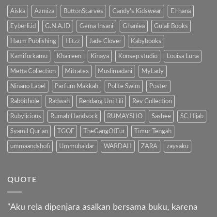
Pada
Anak
Aiska
Azmiza
ButtonScarves
Candy's Kidswear
El-hana
Eyberli.id
G.N.A.ID
Gema Insani
Ghaniea
Gulali Books
Haum Publishing
Hitzz
Jade Clover
Kabybooks
Kamiforkamu
Khaireen
Kinaya
Konsep studio
Louisa Luna
Metta Collection
Mitratex
Muslimadani
MyLady
Ninano Label
Parfum Makkah
Polite Swim
Poster
Rabbithole
Radwah
Rendang Uni Lili
Rev Collection
Rubylicious
Rumah Handsock
RUMAYSHO
Sashee
SC Hijab
Syamil Qur'an
TGOF
TheGangOfFur
Timur Tengah
ummaandshofi
Ummuhaidar
WARDAH
ZARA
zaysaku
QUOTE
"Aku rela dipenjara asalkan bersama buku, karena