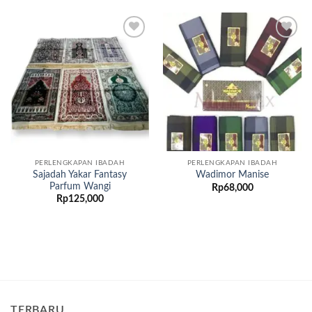
Add to
Add to
wishlist
wishlist
PERLENGKAPAN IBADAH
PERLENGKAPAN IBADAH
Sajadah Yakar Fantasy
Wadimor Manise
Parfum Wangi
Rp
68,000
Rp
125,000
TERBARU