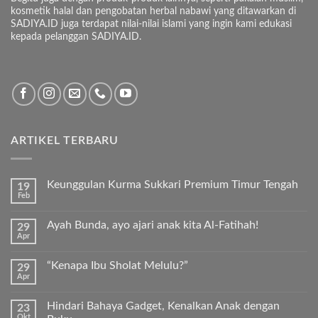
kosmetik halal dan pengobatan herbal nabawi yang ditawarkan di
SADIYA.ID juga terdapat nilai-nilai islami yang ingin kami edukasi
kepada pelanggan SADIYA.ID.
ARTIKEL TERBARU
Keunggulan Kurma Sukkari Premium Timur Tengah
19
Feb
Tak
ada
komentar
Ayah Bunda, ayo ajari anak kita Al-Fatihah!
29
pada
Apr
Keunggulan
Tak
Kurma
ada
Sukkari
komentar
Premium
“Kenapa Ibu Sholat Melulu?”
29
pada
Timur
Apr
Ayah
Tak
Tengah
Bunda,
ada
ayo
komentar
ajari
Hindari Bahaya Gadget, Kenalkan Anak dengan
23
pada
anak
Okt
“Kenapa