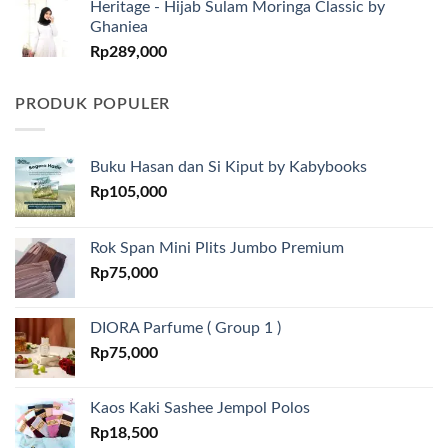
Heritage - Hijab Sulam Moringa Classic by
Ghaniea
Rp
289,000
PRODUK POPULER
Buku Hasan dan Si Kiput by Kabybooks
Rp
105,000
Rok Span Mini Plits Jumbo Premium
Rp
75,000
DIORA Parfume ( Group 1 )
Rp
75,000
Kaos Kaki Sashee Jempol Polos
Rp
18,500