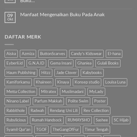
Buku…
kita
Ibu
Al-
Tak
Sholat
Fatihah!
ada
Melulu?”
Manfaat Mengenalkan Buku Pada Anak
09
komentar
pada
Okt
Tak
Hindari
ada
Bahaya
komentar
Gadget,
pada
Kenalkan
DAFTAR MERK
Manfaat
Anak
Mengenalkan
dengan
Buku
Buku…
Pada
Anak
Aiska
Azmiza
ButtonScarves
Candy's Kidswear
El-hana
Eyberli.id
G.N.A.ID
Gema Insani
Ghaniea
Gulali Books
Haum Publishing
Hitzz
Jade Clover
Kabybooks
Kamiforkamu
Khaireen
Kinaya
Konsep studio
Louisa Luna
Metta Collection
Mitratex
Muslimadani
MyLady
Ninano Label
Parfum Makkah
Polite Swim
Poster
Rabbithole
Radwah
Rendang Uni Lili
Rev Collection
Rubylicious
Rumah Handsock
RUMAYSHO
Sashee
SC Hijab
Syamil Qur'an
TGOF
TheGangOfFur
Timur Tengah