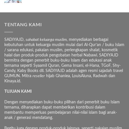
TENTANG KAMI
SADIYA.ID,
sahabat keluarga muslim,
menyediakan berbagai
kebutuhan untuk keluarga muslim mulai dari Al-Qur’an / buku Islam
/ sarana edukasi, pakaian muslim, perlengkapan shalat, kosmetik
halal dan produk-produk pengobatan herbal Nabawi. SADIYA.ID
bermitra dengan penerbit buku-buku Islam dan edukasi anak
ternama seperti Syaamil Quran, Gema Insani, el-Hana, TGoF, Shy-
Candy, Kaby Books dll. SADIYA.ID adalah agen resmi sajadah travel
GUMUN. Mitra
reseller
hijab Ghaniea, LouisAluna, Radwah dan
Kinaya.id.
TUJUAN KAMI
Dengan menyediakan buku-buku pilihan dari penerbit buku Islam
ternama, diharapkan dapat memberikan kontribusi dalam
membantu memperluas pembelajaran nilai-nilai islam bagi anak-
anak / generasi mendatang.
Begitu juga dengan produk-produk lainnya, seperti pakaian muslim,