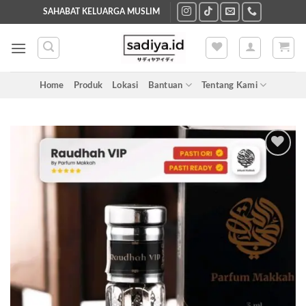
Skip
SAHABAT KELUARGA MUSLIM
to
content
Home
Produk
Lokasi
Bantuan
Tentang Kami
Add to
wishlist