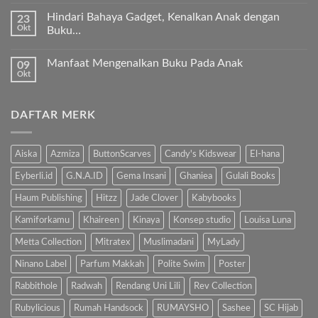
ada
ayo
komentar
ajari
Hindari Bahaya Gadget, Kenalkan Anak dengan
23
pada
anak
Okt
“Kenapa
Buku…
kita
Ibu
Al-
Tak
Sholat
Fatihah!
ada
Melulu?”
Manfaat Mengenalkan Buku Pada Anak
09
komentar
pada
Okt
Tak
Hindari
ada
Bahaya
komentar
Gadget,
pada
Kenalkan
DAFTAR MERK
Manfaat
Anak
Mengenalkan
dengan
Buku
Buku…
Pada
Anak
Aiska
Azmiza
ButtonScarves
Candy's Kidswear
El-hana
Eyberli.id
G.N.A.ID
Gema Insani
Ghaniea
Gulali Books
Haum Publishing
Hitzz
Jade Clover
Kabybooks
Kamiforkamu
Khaireen
Kinaya
Konsep studio
Louisa Luna
Metta Collection
Mitratex
Muslimadani
MyLady
Ninano Label
Parfum Makkah
Polite Swim
Poster
Rabbithole
Radwah
Rendang Uni Lili
Rev Collection
Rubylicious
Rumah Handsock
RUMAYSHO
Sashee
SC Hijab