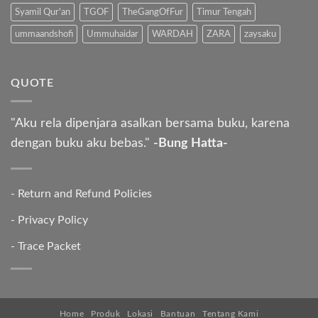
Syamil Qur'an
TGOF
TheGangOfFur
Timur Tengah
ummaandshofi
Ummuhaidar
WARDAH
ZARA
zaysaku
QUOTE
"Aku rela dipenjara asalkan bersama buku, karena
dengan buku aku bebas."
-Bung Hatta-
-
Return and Refund Policies
-
Privacy Policy
-
Trace Packet
Home
Produk
Lokasi
Bantuan
Tentang Kami