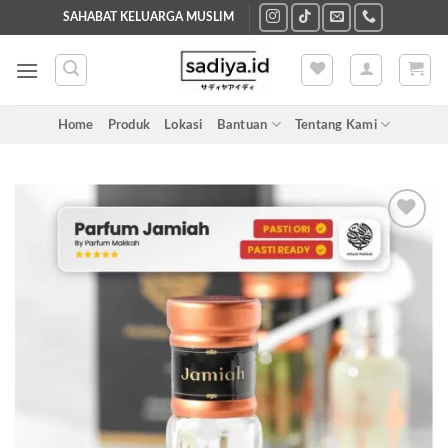
Skip
SAHABAT KELUARGA MUSLIM
to
content
Home
Produk
Lokasi
Bantuan
Tentang Kami
Add to
wishlist