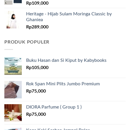
Rp
109,000
Heritage - Hijab Sulam Moringa Classic by
Ghaniea
Rp
289,000
PRODUK POPULER
Buku Hasan dan Si Kiput by Kabybooks
Rp
105,000
Rok Span Mini Plits Jumbo Premium
Rp
75,000
DIORA Parfume ( Group 1 )
Rp
75,000