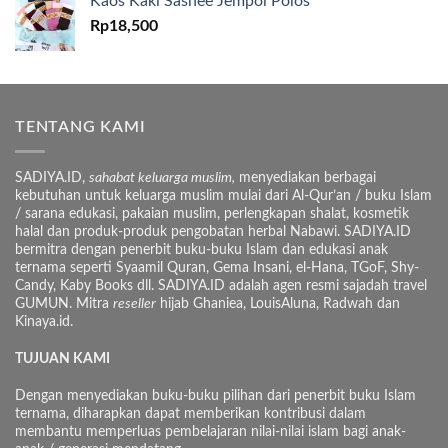
Kaos Kaki Sashee Jempol Polos
Rp
18,500
TENTANG KAMI
SADIYA.ID,
sahabat keluarga muslim,
menyediakan berbagai
kebutuhan untuk keluarga muslim mulai dari Al-Qur’an / buku Islam
/ sarana edukasi, pakaian muslim, perlengkapan shalat, kosmetik
halal dan produk-produk pengobatan herbal Nabawi. SADIYA.ID
bermitra dengan penerbit buku-buku Islam dan edukasi anak
ternama seperti Syaamil Quran, Gema Insani, el-Hana, TGoF, Shy-
Candy, Kaby Books dll. SADIYA.ID adalah agen resmi sajadah travel
GUMUN. Mitra
reseller
hijab Ghaniea, LouisAluna, Radwah dan
Kinaya.id.
TUJUAN KAMI
Dengan menyediakan buku-buku pilihan dari penerbit buku Islam
ternama, diharapkan dapat memberikan kontribusi dalam
membantu memperluas pembelajaran nilai-nilai islam bagi anak-