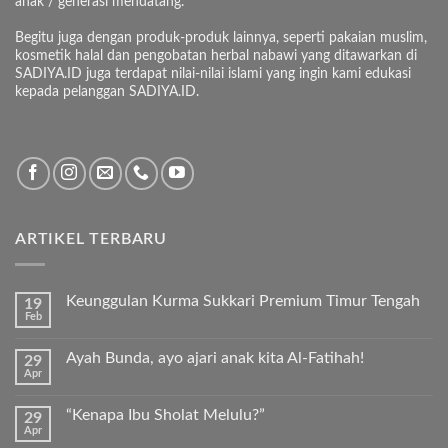
anak / generasi mendatang.
Begitu juga dengan produk-produk lainnya, seperti pakaian muslim,
kosmetik halal dan pengobatan herbal nabawi yang ditawarkan di
SADIYA.ID juga terdapat nilai-nilai islami yang ingin kami edukasi
kepada pelanggan SADIYA.ID.
ARTIKEL TERBARU
Keunggulan Kurma Sukkari Premium Timur Tengah
19
Feb
Tak
ada
komentar
Ayah Bunda, ayo ajari anak kita Al-Fatihah!
29
pada
Apr
Keunggulan
Tak
Kurma
ada
Sukkari
komentar
Premium
“Kenapa Ibu Sholat Melulu?”
29
pada
Timur
Apr
Ayah
Tak
Tengah
Bunda,