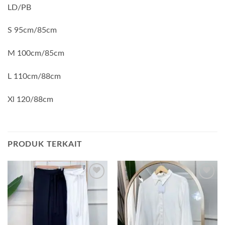
LD/PB
S 95cm/85cm
M 100cm/85cm
L 110cm/88cm
Xl 120/88cm
PRODUK TERKAIT
Add to
Add to
wishlist
wishlist