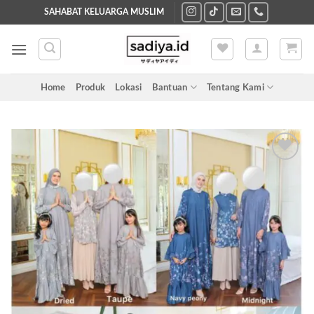
Skip
SAHABAT KELUARGA MUSLIM
to
content
Home
Produk
Lokasi
Bantuan
Tentang Kami
Add to
wishlist