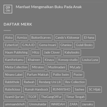
Al-
Tak
Sholat
Fatihah!
ada
Melulu?”
Manfaat Mengenalkan Buku Pada Anak
09
komentar
pada
Okt
Tak
Hindari
ada
Bahaya
komentar
Gadget,
pada
Kenalkan
DAFTAR MERK
Manfaat
Anak
Mengenalkan
dengan
Buku
Buku…
Pada
Anak
Aiska
Azmiza
ButtonScarves
Candy's Kidswear
El-hana
Eyberli.id
G.N.A.ID
Gema Insani
Ghaniea
Gulali Books
Haum Publishing
Hitzz
Jade Clover
Kabybooks
Kamiforkamu
Khaireen
Kinaya
Konsep studio
Louisa Luna
Metta Collection
Mitratex
Muslimadani
MyLady
Ninano Label
Parfum Makkah
Polite Swim
Poster
Rabbithole
Radwah
Rendang Uni Lili
Rev Collection
Rubylicious
Rumah Handsock
RUMAYSHO
Sashee
SC Hijab
Syamil Qur'an
TGOF
TheGangOfFur
Timur Tengah
ummaandshofi
Ummuhaidar
WARDAH
ZARA
zaysaku