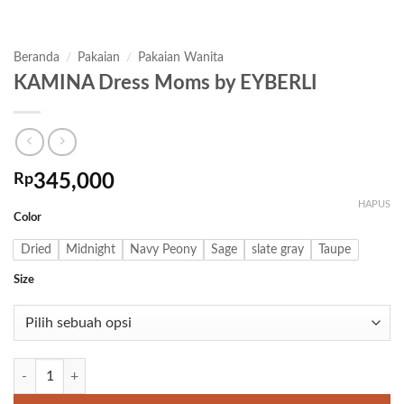
Beranda
/
Pakaian
/
Pakaian Wanita
KAMINA Dress Moms by EYBERLI
Rp
345,000
HAPUS
Color
Dried
Midnight
Navy Peony
Sage
slate gray
Taupe
Size
Kuantitas KAMINA Dress Moms by EYBERLI