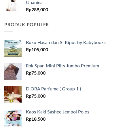
Ghaniea
Rp
289,000
PRODUK POPULER
Buku Hasan dan Si Kiput by Kabybooks
Rp
105,000
Rok Span Mini Plits Jumbo Premium
Rp
75,000
DIORA Parfume ( Group 1 )
Rp
75,000
Kaos Kaki Sashee Jempol Polos
Rp
18,500