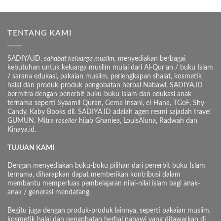
TENTANG KAMI
SADIYA.ID,
sahabat keluarga muslim,
menyediakan berbagai
kebutuhan untuk keluarga muslim mulai dari Al-Qur’an / buku Islam
/ sarana edukasi, pakaian muslim, perlengkapan shalat, kosmetik
halal dan produk-produk pengobatan herbal Nabawi. SADIYA.ID
bermitra dengan penerbit buku-buku Islam dan edukasi anak
ternama seperti Syaamil Quran, Gema Insani, el-Hana, TGoF, Shy-
Candy, Kaby Books dll. SADIYA.ID adalah agen resmi sajadah travel
GUMUN. Mitra
reseller
hijab Ghaniea, LouisAluna, Radwah dan
Kinaya.id.
TUJUAN KAMI
Dengan menyediakan buku-buku pilihan dari penerbit buku Islam
ternama, diharapkan dapat memberikan kontribusi dalam
membantu memperluas pembelajaran nilai-nilai islam bagi anak-
anak / generasi mendatang.
Begitu juga dengan produk-produk lainnya, seperti pakaian muslim,
kosmetik halal dan pengobatan herbal nabawi yang ditawarkan di