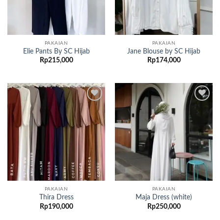
PAKAIAN
PAKAIAN
Elie Pants By SC Hijab
Jane Blouse by SC Hijab
Rp
215,000
Rp
174,000
Add to
Add to
wishlist
wishlist
PAKAIAN
PAKAIAN
Thira Dress
Maja Dress (white)
Rp
190,000
Rp
250,000