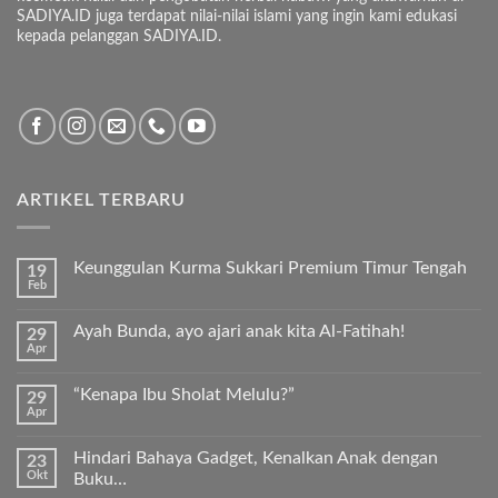
SADIYA.ID juga terdapat nilai-nilai islami yang ingin kami edukasi
kepada pelanggan SADIYA.ID.
ARTIKEL TERBARU
Keunggulan Kurma Sukkari Premium Timur Tengah
19
Feb
Tak
ada
komentar
Ayah Bunda, ayo ajari anak kita Al-Fatihah!
29
pada
Apr
Keunggulan
Tak
Kurma
ada
Sukkari
komentar
Premium
“Kenapa Ibu Sholat Melulu?”
29
pada
Timur
Apr
Ayah
Tak
Tengah
Bunda,
ada
ayo
komentar
ajari
Hindari Bahaya Gadget, Kenalkan Anak dengan
23
pada
anak
Okt
“Kenapa
Buku…
kita
Ibu