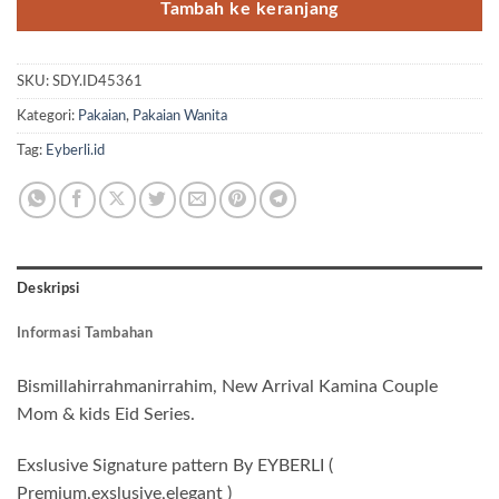
Tambah ke keranjang
SKU:
SDY.ID45361
Kategori:
Pakaian
,
Pakaian Wanita
Tag:
Eyberli.id
Deskripsi
Informasi Tambahan
Bismillahirrahmanirrahim, New Arrival Kamina Couple
Mom & kids Eid Series.
Exslusive Signature pattern By EYBERLI (
Premium,exslusive,elegant )