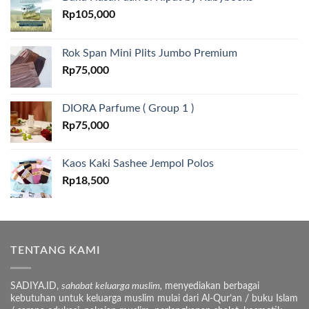
Rp
105,000
Rok Span Mini Plits Jumbo Premium
Rp
75,000
DIORA Parfume ( Group 1 )
Rp
75,000
Kaos Kaki Sashee Jempol Polos
Rp
18,500
TENTANG KAMI
SADIYA.ID,
sahabat keluarga muslim,
menyediakan berbagai
kebutuhan untuk keluarga muslim mulai dari Al-Qur’an / buku Islam