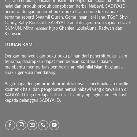
/ sarana edukasi, pakaian muslim, perlengkapan shalat, kosmetik
halal dan produk-produk pengobatan herbal Nabawi. SADIYA.ID
bermitra dengan penerbit buku-buku Islam dan edukasi anak
ternama seperti Syaamil Quran, Gema Insani, el-Hana, TGoF, Shy-
Candy, Kaby Books dll. SADIYA.ID adalah agen resmi sajadah travel
GUMUN. Mitra
reseller
hijab Ghaniea, LouisAluna, Radwah dan
Kinaya.id.
TUJUAN KAMI
Dengan menyediakan buku-buku pilihan dari penerbit buku Islam
ternama, diharapkan dapat memberikan kontribusi dalam
membantu memperluas pembelajaran nilai-nilai islam bagi anak-
anak / generasi mendatang.
Begitu juga dengan produk-produk lainnya, seperti pakaian muslim,
kosmetik halal dan pengobatan herbal nabawi yang ditawarkan di
SADIYA.ID juga terdapat nilai-nilai islami yang ingin kami edukasi
kepada pelanggan SADIYA.ID.