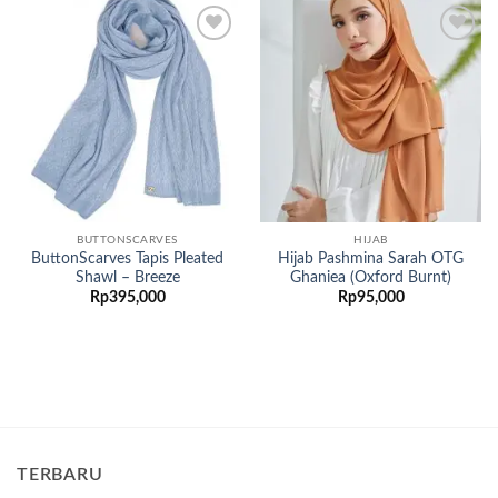
Add to
Add to
wishlist
wishlist
BUTTONSCARVES
HIJAB
ButtonScarves Tapis Pleated
Hijab Pashmina Sarah OTG
Shawl – Breeze
Ghaniea (Oxford Burnt)
Rp
395,000
Rp
95,000
TERBARU