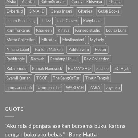
Anak
Aiska
Azmiza
ButtonScarves
Candy's Kidswear
El-hana
Eyberli.id
G.N.A.ID
Gema Insani
Ghaniea
Gulali Books
Haum Publishing
Hitzz
Jade Clover
Kabybooks
Kamiforkamu
Khaireen
Kinaya
Konsep studio
Louisa Luna
Metta Collection
Mitratex
Muslimadani
MyLady
Ninano Label
Parfum Makkah
Polite Swim
Poster
Rabbithole
Radwah
Rendang Uni Lili
Rev Collection
Rubylicious
Rumah Handsock
RUMAYSHO
Sashee
SC Hijab
Syamil Qur'an
TGOF
TheGangOfFur
Timur Tengah
ummaandshofi
Ummuhaidar
WARDAH
ZARA
zaysaku
QUOTE
"Aku rela dipenjara asalkan bersama buku, karena
dengan buku aku bebas."
-Bung Hatta-