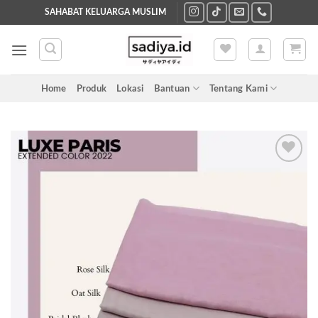
Skip
SAHABAT KELUARGA MUSLIM
to
content
Home
Produk
Lokasi
Bantuan
Tentang Kami
Add to
wishlist