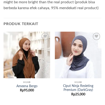
might be more bright than the real product (produk bisa
berbeda karena efek cahaya, 95% mendekati real product)
PRODUK TERKAIT
Add to
Add to
wishlist
wishlist
HIJAB
HIJAB
Ciput Ninja Resleting
Ameena Bergo
Premium (DarkGray)
Rp
95,000
Rp
25,000