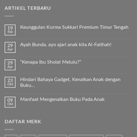
ARTIKEL TERBARU
Keunggulan Kurma Sukkari Premium Timur Tengah
19
Feb
Tak
ada
komentar
Ayah Bunda, ayo ajari anak kita Al-Fatihah!
29
pada
Apr
Keunggulan
Tak
Kurma
ada
Sukkari
komentar
Premium
“Kenapa Ibu Sholat Melulu?”
29
pada
Timur
Apr
Ayah
Tak
Tengah
Bunda,
ada
ayo
komentar
ajari
Hindari Bahaya Gadget, Kenalkan Anak dengan
23
pada
anak
Okt
“Kenapa
Buku…
kita
Ibu
Al-
Tak
Sholat
Fatihah!
ada
Melulu?”
Manfaat Mengenalkan Buku Pada Anak
09
komentar
pada
Okt
Tak
Hindari
ada
Bahaya
komentar
Gadget,
pada
Kenalkan
DAFTAR MERK
Manfaat
Anak
Mengenalkan
dengan
Buku
Buku…
Pada