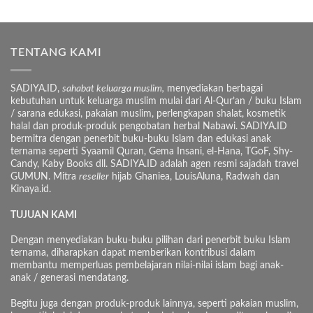
TENTANG KAMI
SADIYA.ID,
sahabat keluarga muslim,
menyediakan berbagai
kebutuhan untuk keluarga muslim mulai dari Al-Qur’an / buku Islam
/ sarana edukasi, pakaian muslim, perlengkapan shalat, kosmetik
halal dan produk-produk pengobatan herbal Nabawi. SADIYA.ID
bermitra dengan penerbit buku-buku Islam dan edukasi anak
ternama seperti Syaamil Quran, Gema Insani, el-Hana, TGoF, Shy-
Candy, Kaby Books dll. SADIYA.ID adalah agen resmi sajadah travel
GUMUN. Mitra
reseller
hijab Ghaniea, LouisAluna, Radwah dan
Kinaya.id.
TUJUAN KAMI
Dengan menyediakan buku-buku pilihan dari penerbit buku Islam
ternama, diharapkan dapat memberikan kontribusi dalam
membantu memperluas pembelajaran nilai-nilai islam bagi anak-
anak / generasi mendatang.
Begitu juga dengan produk-produk lainnya, seperti pakaian muslim,