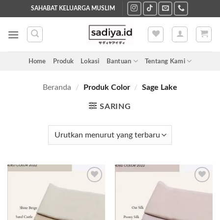
Skip
SAHABAT KELUARGA MUSLIM
to
content
Home
Produk
Lokasi
Bantuan
Tentang Kami
Beranda
/
Produk Color
/
Sage Lake
SARING
Add to
Add to
wishlist
wishlist