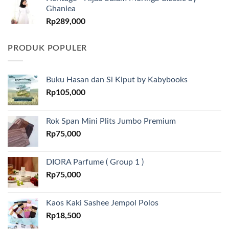
Ghaniea
Rp
289,000
PRODUK POPULER
Buku Hasan dan Si Kiput by Kabybooks
Rp
105,000
Rok Span Mini Plits Jumbo Premium
Rp
75,000
DIORA Parfume ( Group 1 )
Rp
75,000
Kaos Kaki Sashee Jempol Polos
Rp
18,500