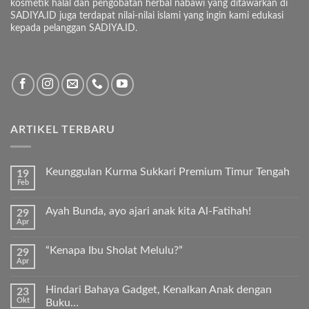
kosmetik halal dan pengobatan herbal nabawi yang ditawarkan di
SADIYA.ID juga terdapat nilai-nilai islami yang ingin kami edukasi
kepada pelanggan SADIYA.ID.
ARTIKEL TERBARU
Keunggulan Kurma Sukkari Premium Timur Tengah
19
Feb
Tak
ada
komentar
Ayah Bunda, ayo ajari anak kita Al-Fatihah!
29
pada
Apr
Keunggulan
Tak
Kurma
ada
Sukkari
komentar
Premium
“Kenapa Ibu Sholat Melulu?”
29
pada
Timur
Apr
Ayah
Tak
Tengah
Bunda,
ada
ayo
komentar
ajari
Hindari Bahaya Gadget, Kenalkan Anak dengan
23
pada
anak
Okt
“Kenapa
Buku…
kita