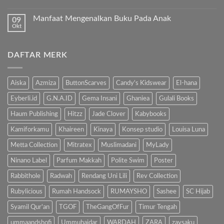
Ibu
Al-
Tak
Sholat
Fatihah!
ada
Melulu?”
Manfaat Mengenalkan Buku Pada Anak
09
komentar
pada
Okt
Tak
Hindari
ada
Bahaya
komentar
Gadget,
pada
Kenalkan
DAFTAR MERK
Manfaat
Anak
Mengenalkan
dengan
Buku
Buku…
Pada
Anak
Aiska
Azmiza
ButtonScarves
Candy's Kidswear
El-hana
Eyberli.id
G.N.A.ID
Gema Insani
Ghaniea
Gulali Books
Haum Publishing
Hitzz
Jade Clover
Kabybooks
Kamiforkamu
Khaireen
Kinaya
Konsep studio
Louisa Luna
Metta Collection
Mitratex
Muslimadani
MyLady
Ninano Label
Parfum Makkah
Polite Swim
Poster
Rabbithole
Radwah
Rendang Uni Lili
Rev Collection
Rubylicious
Rumah Handsock
RUMAYSHO
Sashee
SC Hijab
Syamil Qur'an
TGOF
TheGangOfFur
Timur Tengah
ummaandshofi
Ummuhaidar
WARDAH
ZARA
zaysaku