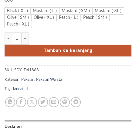
Color
Black ( XL )
Mustard ( L )
Mustard ( SM )
Mustard ( XL )
Olive ( SM )
Olive ( XL )
Peach ( L )
Peach ( SM )
Peach ( XL )
Kuantitas Dress UMNIA 4 by Jannat.id
Tambah ke keranjang
SKU:
SDY.ID41863
Kategori:
Pakaian
,
Pakaian Wanita
Tag:
Jannat.id
Deskripsi