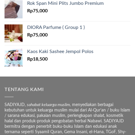
Rok Span Mini Plits Jumbo Premium
Rp
75,000
DIORA Parfume ( Group 1 )
Rp
75,000
Kaos Kaki Sashee Jempol Polos
Rp
18,500
TENTANG KAMI
SADIYA.ID,
sahabat keluarga muslim,
menyediakan berbagai
kebutuhan untuk keluarga muslim mulai dari Al-Qur’an / buku Islam
/ sarana edukasi, pakaian muslim, perlengkapan shalat, kosmetik
halal dan produk-produk pengobatan herbal Nabawi. SADIYA.ID
bermitra dengan penerbit buku-buku Islam dan edukasi anak
ternama seperti Syaamil Quran, Gema Insani, el-Hana, TGoF, Shy-