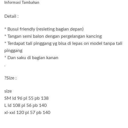
Informasi Tambahan
Detail :
* Busui friendly (resleting bagian depan)
* Tangan semi balon dengan pergelangan kancing
* Terdapat tali pinggang yg bisa di lepas on model tanpa tali
pinggang
* Dan saku di bagian kanan
.
?Size :
size
SM ld 96 pl 55 pb 138
L ld 108 pl 56 pb 140
xl-xxl 120 pl 57 pb 140