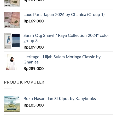
Rp
169,000
Luxe Paris Japan 2026 by Ghaniea (Group 1)
Rp
169,000
Sarah Otg Shawl " Raya Collection 2024" color
group 3
Rp
109,000
Heritage - Hijab Sulam Moringa Classic by
Ghaniea
Rp
289,000
PRODUK POPULER
Buku Hasan dan Si Kiput by Kabybooks
Rp
105,000