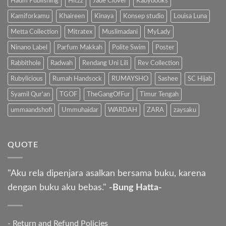
Haum Publishing
Hitzz
Jade Clover
Kabybooks
Kamiforkamu
Khaireen
Kinaya
Konsep studio
Louisa Luna
Metta Collection
Mitratex
Muslimadani
MyLady
Ninano Label
Parfum Makkah
Polite Swim
Poster
Rabbithole
Radwah
Rendang Uni Lili
Rev Collection
Rubylicious
Rumah Handsock
RUMAYSHO
Sashee
SC Hijab
Syamil Qur'an
TGOF
TheGangOfFur
Timur Tengah
ummaandshofi
Ummuhaidar
WARDAH
ZARA
zaysaku
QUOTE
"Aku rela dipenjara asalkan bersama buku, karena
dengan buku aku bebas."
-Bung Hatta-
-
Return and Refund Policies