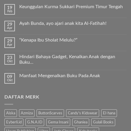
Keunggulan Kurma Sukkari Premium Timur Tengah
19
Feb
Tak
ada
komentar
Ayah Bunda, ayo ajari anak kita Al-Fatihah!
29
pada
Apr
Keunggulan
Tak
Kurma
ada
Sukkari
komentar
Premium
“Kenapa Ibu Sholat Melulu?”
29
pada
Timur
Apr
Ayah
Tak
Tengah
Bunda,
ada
ayo
komentar
ajari
Hindari Bahaya Gadget, Kenalkan Anak dengan
23
pada
anak
Okt
“Kenapa
Buku…
kita
Ibu
Al-
Tak
Sholat
Fatihah!
ada
Melulu?”
Manfaat Mengenalkan Buku Pada Anak
09
komentar
pada
Okt
Tak
Hindari
ada
Bahaya
komentar
Gadget,
pada
Kenalkan
DAFTAR MERK
Manfaat
Anak
Mengenalkan
dengan
Buku
Buku…
Pada
Anak
Aiska
Azmiza
ButtonScarves
Candy's Kidswear
El-hana
Eyberli.id
G.N.A.ID
Gema Insani
Ghaniea
Gulali Books