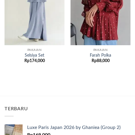
Add to
Add to
wishlist
wishlist
PAKAIAN
PAKAIAN
Selsiya Set
Farah Polka
Rp
174,000
Rp
88,000
TERBARU
Luxe Paris Japan 2026 by Ghaniea (Group 2)