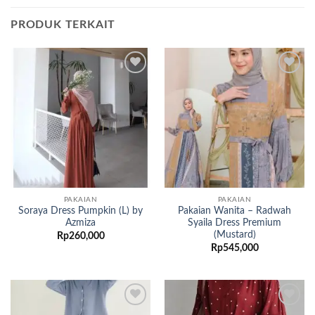
PRODUK TERKAIT
Add to
Add to
wishlist
wishlist
PAKAIAN
PAKAIAN
Soraya Dress Pumpkin (L) by
Pakaian Wanita – Radwah
Azmiza
Syaila Dress Premium
(Mustard)
Rp
260,000
Rp
545,000