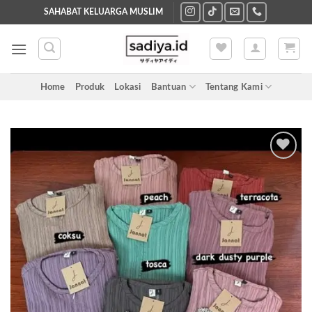
Skip
SAHABAT KELUARGA MUSLIM
to
content
Home
Produk
Lokasi
Bantuan
Tentang Kami
Add to
wishlist