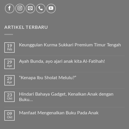
ARTIKEL TERBARU
Keunggulan Kurma Sukkari Premium Timur Tengah
19
Feb
Tak
ada
komentar
Ayah Bunda, ayo ajari anak kita Al-Fatihah!
29
pada
Apr
Keunggulan
Tak
Kurma
ada
Sukkari
komentar
Premium
“Kenapa Ibu Sholat Melulu?”
29
pada
Timur
Apr
Ayah
Tak
Tengah
Bunda,
ada
ayo
komentar
ajari
Hindari Bahaya Gadget, Kenalkan Anak dengan
23
pada
anak
Okt
“Kenapa
Buku…
kita
Ibu
Al-
Tak
Sholat
Fatihah!
ada
Melulu?”
Manfaat Mengenalkan Buku Pada Anak
09
komentar
pada
Okt
Tak
Hindari
ada
Bahaya
komentar
Gadget,