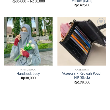
Holder (Lylac)
Rentang
Rp
35,000
–
Rp
50,000
harga:
Rp
149,900
Rp35,000
hingga
Rp50,000
Add to
Add to
wishlist
wishlist
HANDSOCK
AKSESORIS
Aksesoris – Radwah Pouch
Handsock Lucy
HP (Black)
Rp
38,000
Rp
198,500