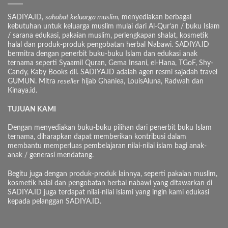
SADIYA.ID,
sahabat keluarga muslim,
menyediakan berbagai
kebutuhan untuk keluarga muslim mulai dari Al-Qur’an / buku Islam
/ sarana edukasi, pakaian muslim, perlengkapan shalat, kosmetik
halal dan produk-produk pengobatan herbal Nabawi. SADIYA.ID
bermitra dengan penerbit buku-buku Islam dan edukasi anak
ternama seperti Syaamil Quran, Gema Insani, el-Hana, TGoF, Shy-
Candy, Kaby Books dll. SADIYA.ID adalah agen resmi sajadah travel
GUMUN. Mitra
reseller
hijab Ghaniea, LouisAluna, Radwah dan
Kinaya.id.
TUJUAN KAMI
Dengan menyediakan buku-buku pilihan dari penerbit buku Islam
ternama, diharapkan dapat memberikan kontribusi dalam
membantu memperluas pembelajaran nilai-nilai islam bagi anak-
anak / generasi mendatang.
Begitu juga dengan produk-produk lainnya, seperti pakaian muslim,
kosmetik halal dan pengobatan herbal nabawi yang ditawarkan di
SADIYA.ID juga terdapat nilai-nilai islami yang ingin kami edukasi
kepada pelanggan SADIYA.ID.