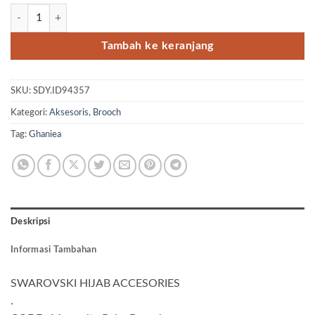
Kuantitas Brooch Margarita
Tambah ke keranjang
SKU:
SDY.ID94357
Kategori:
Aksesoris
,
Brooch
Tag:
Ghaniea
Deskripsi
Informasi Tambahan
SWAROVSKI HIJAB ACCESORIES
.