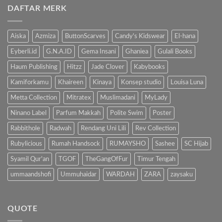
pada
Kenalkan
DAFTAR MERK
Manfaat
Anak
Mengenalkan
dengan
Buku
Buku…
Pada
Anak
Aiska
Azmiza
ButtonScarves
Candy's Kidswear
El-hana
Eyberli.id
G.N.A.ID
Gema Insani
Ghaniea
Gulali Books
Haum Publishing
Hitzz
Jade Clover
Kabybooks
Kamiforkamu
Khaireen
Kinaya
Konsep studio
Louisa Luna
Metta Collection
Mitratex
Muslimadani
MyLady
Ninano Label
Parfum Makkah
Polite Swim
Poster
Rabbithole
Radwah
Rendang Uni Lili
Rev Collection
Rubylicious
Rumah Handsock
RUMAYSHO
Sashee
SC Hijab
Syamil Qur'an
TGOF
TheGangOfFur
Timur Tengah
ummaandshofi
Ummuhaidar
WARDAH
ZARA
zaysaku
QUOTE