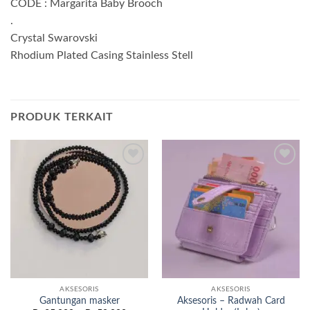
CODE : Margarita Baby Brooch
.
Crystal Swarovski
Rhodium Plated Casing Stainless Stell
PRODUK TERKAIT
Add to
Add to
wishlist
wishlist
AKSESORIS
AKSESORIS
Aksesoris – Radwah Card
Gantungan masker