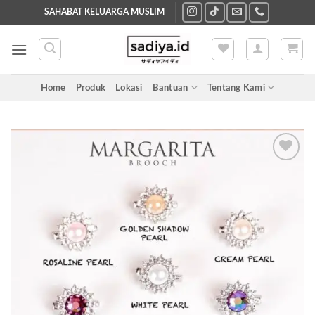
Skip
SAHABAT KELUARGA MUSLIM
to
content
Home
Produk
Lokasi
Bantuan
Tentang Kami
Add to
wishlist