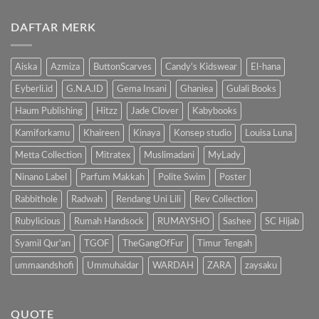
ada
Bahaya
komentar
Gadget,
pada
Kenalkan
DAFTAR MERK
Manfaat
Anak
Mengenalkan
dengan
Buku
Buku…
Pada
Anak
Aiska
Azmiza
ButtonScarves
Candy's Kidswear
El-hana
Eyberli.id
G.N.A.ID
Gema Insani
Ghaniea
Gulali Books
Haum Publishing
Hitzz
Jade Clover
Kabybooks
Kamiforkamu
Khaireen
Kinaya
Konsep studio
Louisa Luna
Metta Collection
Mitratex
Muslimadani
MyLady
Ninano Label
Parfum Makkah
Polite Swim
Poster
Rabbithole
Radwah
Rendang Uni Lili
Rev Collection
Rubylicious
Rumah Handsock
RUMAYSHO
Sashee
SC Hijab
Syamil Qur'an
TGOF
TheGangOfFur
Timur Tengah
ummaandshofi
Ummuhaidar
WARDAH
ZARA
zaysaku
QUOTE