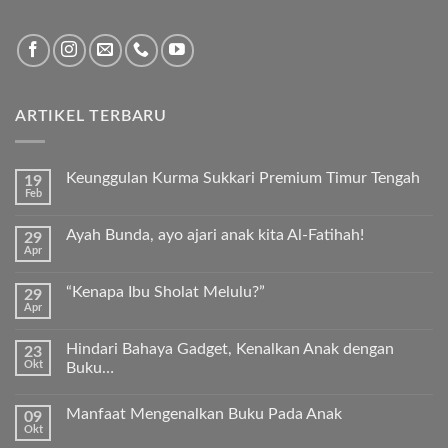
ARTIKEL TERBARU
Keunggulan Kurma Sukkari Premium Timur Tengah
19
Feb
Tak
ada
komentar
Ayah Bunda, ayo ajari anak kita Al-Fatihah!
29
pada
Apr
Keunggulan
Tak
Kurma
ada
Sukkari
komentar
Premium
“Kenapa Ibu Sholat Melulu?”
29
pada
Timur
Apr
Ayah
Tak
Tengah
Bunda,
ada
ayo
komentar
ajari
Hindari Bahaya Gadget, Kenalkan Anak dengan
23
pada
anak
Okt
“Kenapa
Buku…
kita
Ibu
Al-
Tak
Sholat
Fatihah!
ada
Melulu?”
Manfaat Mengenalkan Buku Pada Anak
09
komentar
pada
Okt
Tak
Hindari