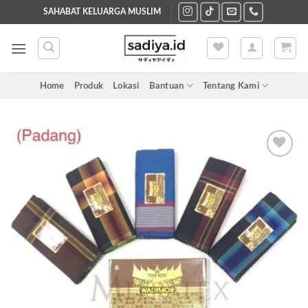
Skip
SAHABAT KELUARGA MUSLIM
to
content
Home
Produk
Lokasi
Bantuan
Tentang Kami
Add to
wishlist