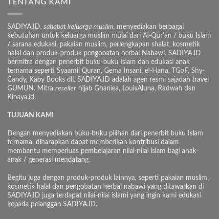
TENTANG KAMI
SADIYA.ID,
sahabat keluarga muslim,
menyediakan berbagai
kebutuhan untuk keluarga muslim mulai dari Al-Qur’an / buku Islam
/ sarana edukasi, pakaian muslim, perlengkapan shalat, kosmetik
halal dan produk-produk pengobatan herbal Nabawi. SADIYA.ID
bermitra dengan penerbit buku-buku Islam dan edukasi anak
ternama seperti Syaamil Quran, Gema Insani, el-Hana, TGoF, Shy-
Candy, Kaby Books dll. SADIYA.ID adalah agen resmi sajadah travel
GUMUN. Mitra
reseller
hijab Ghaniea, LouisAluna, Radwah dan
Kinaya.id.
TUJUAN KAMI
Dengan menyediakan buku-buku pilihan dari penerbit buku Islam
ternama, diharapkan dapat memberikan kontribusi dalam
membantu memperluas pembelajaran nilai-nilai islam bagi anak-
anak / generasi mendatang.
Begitu juga dengan produk-produk lainnya, seperti pakaian muslim,
kosmetik halal dan pengobatan herbal nabawi yang ditawarkan di
SADIYA.ID juga terdapat nilai-nilai islami yang ingin kami edukasi
kepada pelanggan SADIYA.ID.