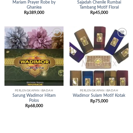
Mariam Prayer Robe by
Sajadah Chenile Rumbai
Ghaniea
Tambang Motif Floral
Rp
389,000
Rp
45,000
Add to
Add to
wishlist
wishlist
PERLENGKAPAN IBADAH
PERLENGKAPAN IBADAH
Sarung Wadimor Hitam
Wadimor Sulam Motif Kotak
Polos
Rp
75,000
Rp
68,000