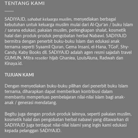
TENTANG KAMI
SADIYA.ID,
sahabat keluarga muslim,
menyediakan berbagai
kebutuhan untuk keluarga muslim mulai dari Al-Qur’an / buku Islam
/ sarana edukasi, pakaian muslim, perlengkapan shalat, kosmetik
halal dan produk-produk pengobatan herbal Nabawi. SADIYA.ID
bermitra dengan penerbit buku-buku Islam dan edukasi anak
ternama seperti Syaamil Quran, Gema Insani, el-Hana, TGoF, Shy-
Candy, Kaby Books dll. SADIYA.ID adalah agen resmi sajadah travel
GUMUN. Mitra
reseller
hijab Ghaniea, LouisAluna, Radwah dan
Kinaya.id.
TUJUAN KAMI
Dengan menyediakan buku-buku pilihan dari penerbit buku Islam
ternama, diharapkan dapat memberikan kontribusi dalam
membantu memperluas pembelajaran nilai-nilai islam bagi anak-
anak / generasi mendatang.
Begitu juga dengan produk-produk lainnya, seperti pakaian muslim,
kosmetik halal dan pengobatan herbal nabawi yang ditawarkan di
SADIYA.ID juga terdapat nilai-nilai islami yang ingin kami edukasi
kepada pelanggan SADIYA.ID.