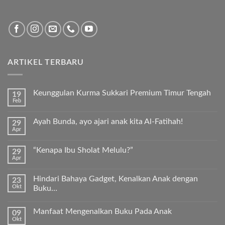
ARTIKEL TERBARU
Keunggulan Kurma Sukkari Premium Timur Tengah
19
Feb
Tak
ada
komentar
Ayah Bunda, ayo ajari anak kita Al-Fatihah!
29
pada
Apr
Keunggulan
Tak
Kurma
ada
Sukkari
komentar
Premium
“Kenapa Ibu Sholat Melulu?”
29
pada
Timur
Apr
Ayah
Tak
Tengah
Bunda,
ada
ayo
komentar
ajari
Hindari Bahaya Gadget, Kenalkan Anak dengan
23
pada
anak
Okt
“Kenapa
Buku…
kita
Ibu
Al-
Tak
Sholat
Fatihah!
ada
Melulu?”
Manfaat Mengenalkan Buku Pada Anak
09
komentar
pada
Okt
Tak
Hindari