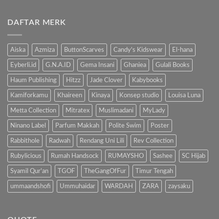
ada
Bahaya
komentar
Gadget,
pada
Kenalkan
DAFTAR MERK
Manfaat
Anak
Mengenalkan
dengan
Buku
Buku…
Pada
Anak
Aiska
Azmiza
ButtonScarves
Candy's Kidswear
El-hana
Eyberli.id
G.N.A.ID
Gema Insani
Ghaniea
Gulali Books
Haum Publishing
Hitzz
Jade Clover
Kabybooks
Kamiforkamu
Khaireen
Kinaya
Konsep studio
Louisa Luna
Metta Collection
Mitratex
Muslimadani
MyLady
Ninano Label
Parfum Makkah
Polite Swim
Poster
Rabbithole
Radwah
Rendang Uni Lili
Rev Collection
Rubylicious
Rumah Handsock
RUMAYSHO
Sashee
SC Hijab
Syamil Qur'an
TGOF
TheGangOfFur
Timur Tengah
ummaandshofi
Ummuhaidar
WARDAH
ZARA
zaysaku