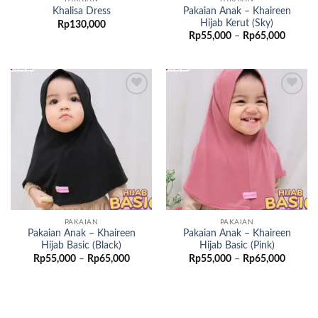
Pakaian Anak – Khaireen
Khalisa Dress
Hijab Kerut (Sky)
Rp
130,000
Rentan
Rp
55,000
–
Rp
65,000
harga:
Rp55,0
hingga
Rp65,0
Add to
Add to
wishlist
wishlist
PAKAIAN
PAKAIAN
Pakaian Anak – Khaireen
Pakaian Anak – Khaireen
Hijab Basic (Black)
Hijab Basic (Pink)
Rentang
Rentan
Rp
55,000
–
Rp
65,000
Rp
55,000
–
Rp
65,000
harga:
harga:
Rp55,000
Rp55,0
hingga
hingga
Rp65,000
Rp65,0