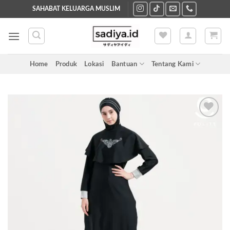
Skip
SAHABAT KELUARGA MUSLIM
to
content
Home
Produk
Lokasi
Bantuan
Tentang Kami
Add to
wishlist