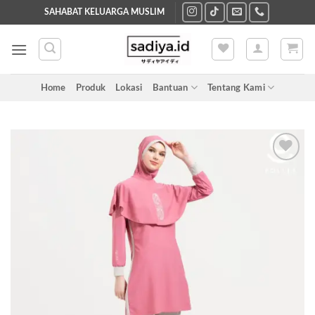
Skip
SAHABAT KELUARGA MUSLIM
to
content
Home
Produk
Lokasi
Bantuan
Tentang Kami
Add to
wishlist