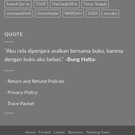
Syamil Qur'an
TGOF
TheGangOfFur
Timur Tengah
ummaandshofi
Ummuhaidar
WARDAH
ZARA
zaysaku
QUOTE
"Aku rela dipenjara asalkan bersama buku, karena
dengan buku aku bebas."
-Bung Hatta-
-
Return and Refund Policies
-
Privacy Policy
-
Trace Packet
Home
Produk
Lokasi
Bantuan
Tentang Kami