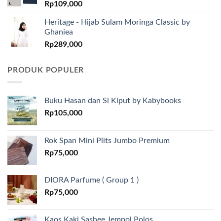
Rp
109,000
Heritage - Hijab Sulam Moringa Classic by
Ghaniea
Rp
289,000
PRODUK POPULER
Buku Hasan dan Si Kiput by Kabybooks
Rp
105,000
Rok Span Mini Plits Jumbo Premium
Rp
75,000
DIORA Parfume ( Group 1 )
Rp
75,000
Kaos Kaki Sashee Jempol Polos