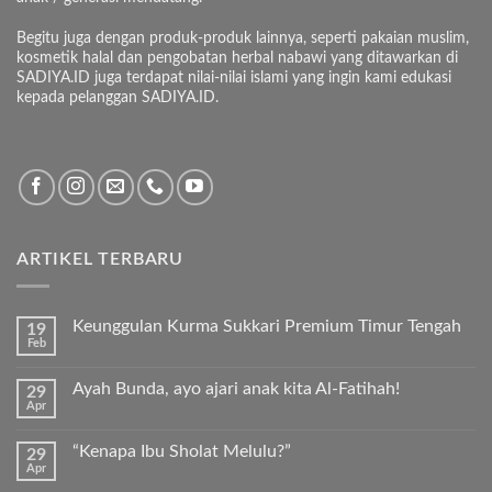
Begitu juga dengan produk-produk lainnya, seperti pakaian muslim,
kosmetik halal dan pengobatan herbal nabawi yang ditawarkan di
SADIYA.ID juga terdapat nilai-nilai islami yang ingin kami edukasi
kepada pelanggan SADIYA.ID.
ARTIKEL TERBARU
Keunggulan Kurma Sukkari Premium Timur Tengah
19
Feb
Tak
ada
komentar
Ayah Bunda, ayo ajari anak kita Al-Fatihah!
29
pada
Apr
Keunggulan
Tak
Kurma
ada
Sukkari
komentar
Premium
“Kenapa Ibu Sholat Melulu?”
29
pada
Timur
Apr
Ayah
Tak
Tengah
Bunda,
ada