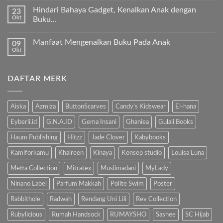
ayo
komentar
ajari
Hindari Bahaya Gadget, Kenalkan Anak dengan
23
pada
anak
Okt
“Kenapa
Buku…
kita
Ibu
Al-
Tak
Sholat
Fatihah!
ada
Melulu?”
Manfaat Mengenalkan Buku Pada Anak
09
komentar
pada
Okt
Tak
Hindari
ada
Bahaya
komentar
Gadget,
pada
Kenalkan
DAFTAR MERK
Manfaat
Anak
Mengenalkan
dengan
Buku
Buku…
Pada
Anak
Aiska
Azmiza
ButtonScarves
Candy's Kidswear
El-hana
Eyberli.id
G.N.A.ID
Gema Insani
Ghaniea
Gulali Books
Haum Publishing
Hitzz
Jade Clover
Kabybooks
Kamiforkamu
Khaireen
Kinaya
Konsep studio
Louisa Luna
Metta Collection
Mitratex
Muslimadani
MyLady
Ninano Label
Parfum Makkah
Polite Swim
Poster
Rabbithole
Radwah
Rendang Uni Lili
Rev Collection
Rubylicious
Rumah Handsock
RUMAYSHO
Sashee
SC Hijab