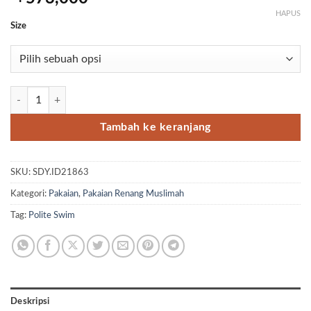
HAPUS
Size
Kuantitas Swimsuit 5Whale DPI-NU ( Dusty Pink - Nude ) by Polite S
Tambah ke keranjang
SKU:
SDY.ID21863
Kategori:
Pakaian
,
Pakaian Renang Muslimah
Tag:
Polite Swim
Deskripsi