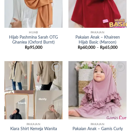
HIJAB
PAKAIAN
Hijab Pashmina Sarah OTG
Pakaian Anak – Khaireen
Ghaniea (Oxford Burnt)
Hijab Basic (Maroon)
Rentan
Rp
95,000
Rp
60,000
–
Rp
65,000
harga:
Rp60,0
hingga
Rp65,0
Add to
Add to
wishlist
wishlist
PAKAIAN
PAKAIAN
Kiara Shirt Kemeja Wanita
Pakaian Anak – Gamis Curly