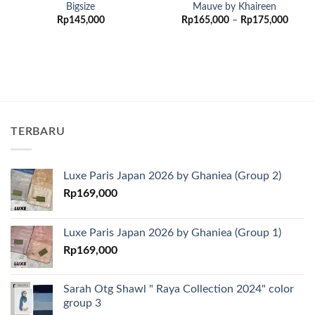
Bigsize
Mauve by Khaireen
Renta
Rp
145,000
Rp
165,000
–
Rp
175,000
harga:
Rp165
hingg
Rp175
TERBARU
Luxe Paris Japan 2026 by Ghaniea (Group 2)
Rp
169,000
Luxe Paris Japan 2026 by Ghaniea (Group 1)
Rp
169,000
Sarah Otg Shawl " Raya Collection 2024" color
group 3