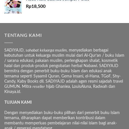
Rp
18,500
TENTANG KAMI
SADIYA.ID,
sahabat keluarga muslim,
menyediakan berbagai
kebutuhan untuk keluarga muslim mulai dari Al-Qur’an / buku Islam
/ sarana edukasi, pakaian muslim, perlengkapan shalat, kosmetik
halal dan produk-produk pengobatan herbal Nabawi. SADIYA.ID
bermitra dengan penerbit buku-buku Islam dan edukasi anak
ternama seperti Syaamil Quran, Gema Insani, el-Hana, TGoF, Shy-
Candy, Kaby Books dll. SADIYA.ID adalah agen resmi sajadah travel
GUMUN. Mitra
reseller
hijab Ghaniea, LouisAluna, Radwah dan
Kinaya.id.
TUJUAN KAMI
Dengan menyediakan buku-buku pilihan dari penerbit buku Islam
ternama, diharapkan dapat memberikan kontribusi dalam
membantu memperluas pembelajaran nilai-nilai islam bagi anak-
anak / generasi mendatang.