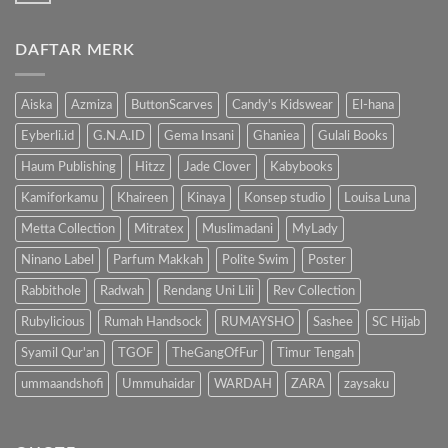
Hindari
ada
Bahaya
komentar
Gadget,
pada
Kenalkan
DAFTAR MERK
Manfaat
Anak
Mengenalkan
dengan
Buku
Buku…
Pada
Anak
Aiska
Azmiza
ButtonScarves
Candy's Kidswear
El-hana
Eyberli.id
G.N.A.ID
Gema Insani
Ghaniea
Gulali Books
Haum Publishing
Hitzz
Jade Clover
Kabybooks
Kamiforkamu
Khaireen
Kinaya
Konsep studio
Louisa Luna
Metta Collection
Mitratex
Muslimadani
MyLady
Ninano Label
Parfum Makkah
Polite Swim
Poster
Rabbithole
Radwah
Rendang Uni Lili
Rev Collection
Rubylicious
Rumah Handsock
RUMAYSHO
Sashee
SC Hijab
Syamil Qur'an
TGOF
TheGangOfFur
Timur Tengah
ummaandshofi
Ummuhaidar
WARDAH
ZARA
zaysaku