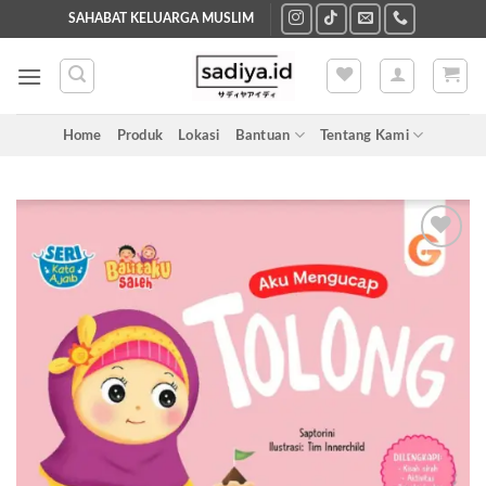
Skip
SAHABAT KELUARGA MUSLIM
to
content
Home
Produk
Lokasi
Bantuan
Tentang Kami
Add to
wishlist