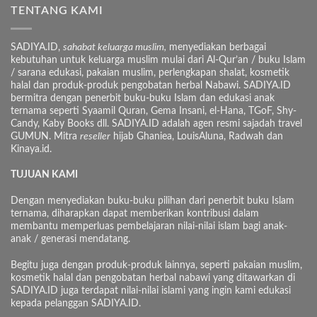
TENTANG KAMI
SADIYA.ID,
sahabat keluarga muslim,
menyediakan berbagai
kebutuhan untuk keluarga muslim mulai dari Al-Qur’an / buku Islam
/ sarana edukasi, pakaian muslim, perlengkapan shalat, kosmetik
halal dan produk-produk pengobatan herbal Nabawi. SADIYA.ID
bermitra dengan penerbit buku-buku Islam dan edukasi anak
ternama seperti Syaamil Quran, Gema Insani, el-Hana, TGoF, Shy-
Candy, Kaby Books dll. SADIYA.ID adalah agen resmi sajadah travel
GUMUN. Mitra
reseller
hijab Ghaniea, LouisAluna, Radwah dan
Kinaya.id.
TUJUAN KAMI
Dengan menyediakan buku-buku pilihan dari penerbit buku Islam
ternama, diharapkan dapat memberikan kontribusi dalam
membantu memperluas pembelajaran nilai-nilai islam bagi anak-
anak / generasi mendatang.
Begitu juga dengan produk-produk lainnya, seperti pakaian muslim,
kosmetik halal dan pengobatan herbal nabawi yang ditawarkan di
SADIYA.ID juga terdapat nilai-nilai islami yang ingin kami edukasi
kepada pelanggan SADIYA.ID.