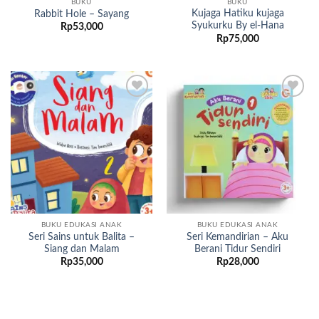
BUKU
BUKU
Kujaga Hatiku kujaga
Rabbit Hole – Sayang
Syukurku By el-Hana
Rp
53,000
Rp
75,000
Add to
Add to
wishlist
wishlist
BUKU EDUKASI ANAK
BUKU EDUKASI ANAK
Seri Sains untuk Balita –
Seri Kemandirian – Aku
Siang dan Malam
Berani Tidur Sendiri
Rp
35,000
Rp
28,000