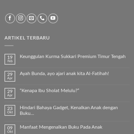
ARTIKEL TERBARU
Keunggulan Kurma Sukkari Premium Timur Tengah
19
Feb
Tak
ada
komentar
Ayah Bunda, ayo ajari anak kita Al-Fatihah!
29
pada
Apr
Keunggulan
Tak
Kurma
ada
Sukkari
komentar
Premium
“Kenapa Ibu Sholat Melulu?”
29
pada
Timur
Apr
Ayah
Tak
Tengah
Bunda,
ada
ayo
komentar
ajari
Hindari Bahaya Gadget, Kenalkan Anak dengan
23
pada
anak
Okt
“Kenapa
Buku…
kita
Ibu
Al-
Tak
Sholat
Fatihah!
ada
Melulu?”
Manfaat Mengenalkan Buku Pada Anak
09
komentar
pada
Okt
Tak