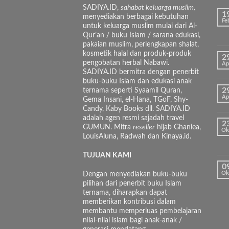
SADIYA.ID,
sahabat keluarga muslim,
1
menyediakan berbagai kebutuhan
Fe
untuk keluarga muslim mulai dari Al-
Qur’an / buku Islam / sarana edukasi,
pakaian muslim, perlengkapan shalat,
kosmetik halal dan produk-produk
2
pengobatan herbal Nabawi.
Ap
SADIYA.ID bermitra dengan penerbit
buku-buku Islam dan edukasi anak
ternama seperti Syaamil Quran,
2
Ap
Gema Insani, el-Hana, TGoF, Shy-
Candy, Kaby Books dll. SADIYA.ID
adalah agen resmi sajadah travel
2
GUMUN. Mitra
reseller
hijab Ghaniea,
Ok
LouisAluna, Radwah dan Kinaya.id.
TUJUAN KAMI
0
Dengan menyediakan buku-buku
Ok
pilihan dari penerbit buku Islam
ternama, diharapkan dapat
memberikan kontribusi dalam
membantu memperluas pembelajaran
nilai-nilai islam bagi anak-anak /