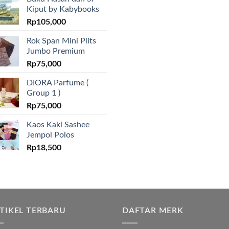
Kiput by Kabybooks
Rp
105,000
Rok Span Mini Plits
Jumbo Premium
Rp
75,000
DIORA Parfume (
Group 1 )
Rp
75,000
Kaos Kaki Sashee
Jempol Polos
Rp
18,500
TIKEL TERBARU
DAFTAR MERK