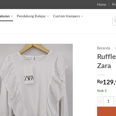
Home
Pr
akaian
Pendukung Belajar
Custom Hampers
Beranda
/
Ruffle
Add to
Zara
wishlist
Rp
129,
Stok 2
Kuantitas Ru