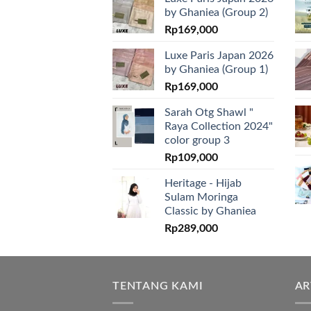
by Ghaniea (Group 2)
Rp
169,000
Luxe Paris Japan 2026
by Ghaniea (Group 1)
Rp
169,000
Sarah Otg Shawl "
Raya Collection 2024"
color group 3
Rp
109,000
Heritage - Hijab
Sulam Moringa
Classic by Ghaniea
Rp
289,000
TENTANG KAMI
AR