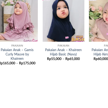
Add to
Add to
wishlist
wishlist
PAKAIAN
PAKAIAN
PA
Pakaian Anak – Gamis
Pakaian Anak – Khaireen
Pakaian An
Curly Mauve by
Hijab Basic (Navy)
Hijab Ker
Khaireen
Rentang
Rp
55,000
–
Rp
65,000
Rp
60,000
harga:
Rentang
Rp
165,000
–
Rp
175,000
Rp55,000
harga:
hingga
Rp165,000
Rp65,000
hingga
Rp175,000