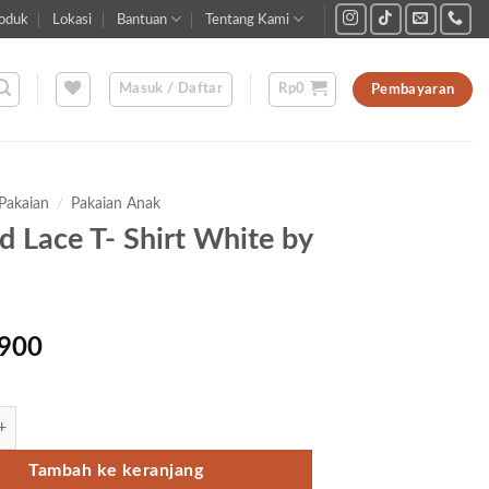
oduk
Lokasi
Bantuan
Tentang Kami
Masuk / Daftar
Rp
0
Pembayaran
Pakaian
/
Pakaian Anak
d Lace T- Shirt White by
900
ffled Lace T- Shirt White by Zara
Tambah ke keranjang