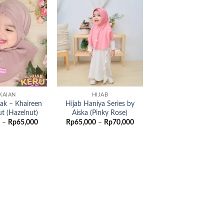
Add to
Add to
wishlist
wishlist
KAIAN
HIJAB
ak – Khaireen
Hijab Haniya Series by
ut (Hazelnut)
Aiska (Pinky Rose)
Rentang
Rentang
–
Rp
65,000
Rp
65,000
–
Rp
70,000
harga:
harga:
Rp60,000
Rp65,000
hingga
hingga
Rp65,000
Rp70,000