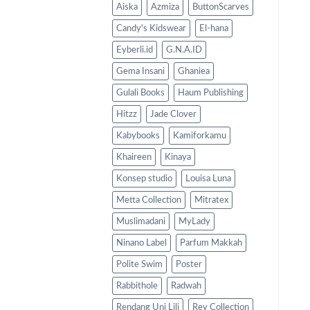
Aiska
Azmiza
ButtonScarves
Candy's Kidswear
El-hana
Eyberli.id
G.N.A.ID
Gema Insani
Ghaniea
Gulali Books
Haum Publishing
Hitzz
Jade Clover
Kabybooks
Kamiforkamu
Khaireen
Kinaya
Konsep studio
Louisa Luna
Metta Collection
Mitratex
Muslimadani
MyLady
Ninano Label
Parfum Makkah
Polite Swim
Poster
Rabbithole
Radwah
Rendang Uni Lili
Rev Collection