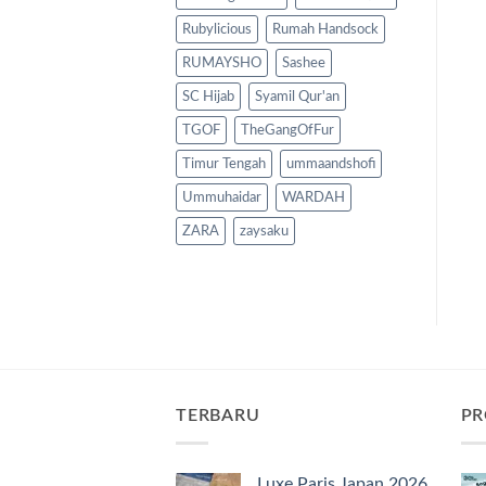
Rubylicious
Rumah Handsock
RUMAYSHO
Sashee
SC Hijab
Syamil Qur'an
TGOF
TheGangOfFur
Timur Tengah
ummaandshofi
Ummuhaidar
WARDAH
ZARA
zaysaku
TERBARU
PR
Luxe Paris Japan 2026