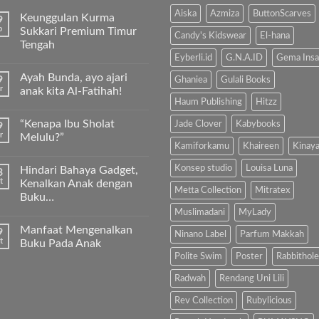
Aiska
Azmiza
ButtonScarves
Keunggulan Kurma
9
b
Sukkari Premium Timur
Candy's Kidswear
El-hana
Tengah
Eyberli.id
G.N.A.ID
Gema Insa
Tak
ada
Ayah Bunda, ayo ajari
9
komentar
Ghaniea
Gulali Books
pada
r
anak kita Al-Fatihah!
Keunggulan
Haum Publishing
Hitzz
Kurma
Tak
Sukkari
ada
“Kenapa Ibu Sholat
Jade Clover
Kabybooks
9
Premium
komentar
Timur
pada
r
Melulu?”
Tengah
Ayah
Kamiforkamu
Khaireen
Kinay
Bunda,
Tak
ayo
ada
Konsep studio
Louisa Luna
Hindari Bahaya Gadget,
3
ajari
komentar
anak
pada
t
Kenalkan Anak dengan
kita
“Kenapa
Metta Collection
Mitratex
Buku…
Al-
Ibu
Fatihah!
Sholat
Muslimadani
MyLady
Tak
Melulu?”
ada
Manfaat Mengenalkan
9
komentar
Ninano Label
Parfum Makkah
pada
t
Buku Pada Anak
Hindari
Polite Swim
Poster
Rabbithole
Bahaya
Tak
Gadget,
ada
Kenalkan
komentar
Radwah
Rendang Uni Lili
Anak
pada
dengan
Manfaat
Rev Collection
Rubylicious
Buku…
Mengenalkan
Buku