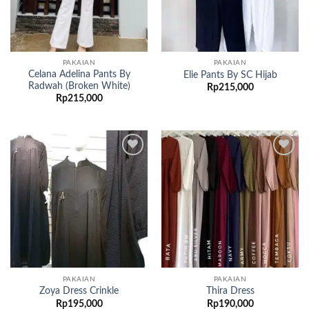
PAKAIAN
PAKAIAN
Celana Adelina Pants By
Elie Pants By SC Hijab
Radwah (Broken White)
Rp
215,000
Rp
215,000
Add to
Add to
wishlist
wishlist
PAKAIAN
PAKAIAN
Zoya Dress Crinkle
Thira Dress
Rp
195,000
Rp
190,000