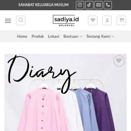
Skip
SAHABAT KELUARGA MUSLIM
to
content
Home
Produk
Lokasi
Bantuan
Tentang Kami
Add to
wishlist