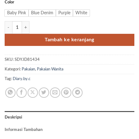
Color
Baby Pink
Blue Denim
Purple
White
Kuantitas Puffing Blouse by Diary.by.c
Tambah ke keranjang
SKU:
SDY.ID81434
Kategori:
Pakaian
,
Pakaian Wanita
Tag:
Diary.by.c
Deskripsi
Informasi Tambahan