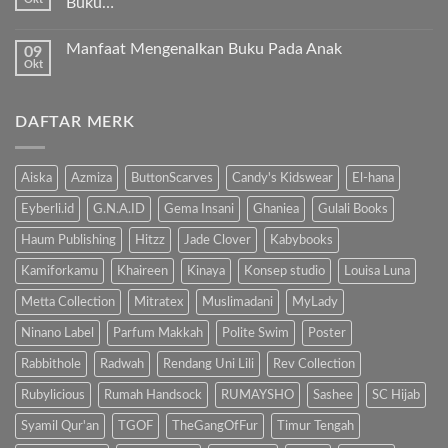
Buku…
kita
Ibu
Al-
Tak
Sholat
Fatihah!
ada
Melulu?”
Manfaat Mengenalkan Buku Pada Anak
09
komentar
pada
Okt
Tak
Hindari
ada
Bahaya
komentar
Gadget,
pada
Kenalkan
DAFTAR MERK
Manfaat
Anak
Mengenalkan
dengan
Buku
Buku…
Pada
Anak
Aiska
Azmiza
ButtonScarves
Candy's Kidswear
El-hana
Eyberli.id
G.N.A.ID
Gema Insani
Ghaniea
Gulali Books
Haum Publishing
Hitzz
Jade Clover
Kabybooks
Kamiforkamu
Khaireen
Kinaya
Konsep studio
Louisa Luna
Metta Collection
Mitratex
Muslimadani
MyLady
Ninano Label
Parfum Makkah
Polite Swim
Poster
Rabbithole
Radwah
Rendang Uni Lili
Rev Collection
Rubylicious
Rumah Handsock
RUMAYSHO
Sashee
SC Hijab
Syamil Qur'an
TGOF
TheGangOfFur
Timur Tengah