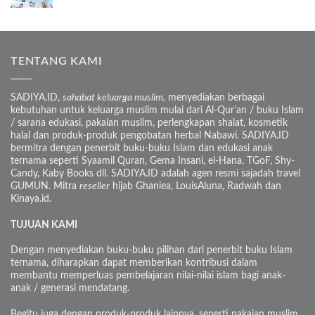
TENTANG KAMI
SADIYA.ID,
sahabat keluarga muslim,
menyediakan berbagai
kebutuhan untuk keluarga muslim mulai dari Al-Qur’an / buku Islam
/ sarana edukasi, pakaian muslim, perlengkapan shalat, kosmetik
halal dan produk-produk pengobatan herbal Nabawi. SADIYA.ID
bermitra dengan penerbit buku-buku Islam dan edukasi anak
ternama seperti Syaamil Quran, Gema Insani, el-Hana, TGoF, Shy-
Candy, Kaby Books dll. SADIYA.ID adalah agen resmi sajadah travel
GUMUN. Mitra
reseller
hijab Ghaniea, LouisAluna, Radwah dan
Kinaya.id.
TUJUAN KAMI
Dengan menyediakan buku-buku pilihan dari penerbit buku Islam
ternama, diharapkan dapat memberikan kontribusi dalam
membantu memperluas pembelajaran nilai-nilai islam bagi anak-
anak / generasi mendatang.
Begitu juga dengan produk-produk lainnya, seperti pakaian muslim,