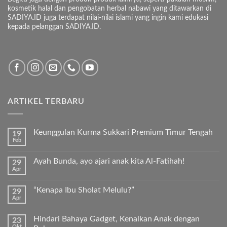
kosmetik halal dan pengobatan herbal nabawi yang ditawarkan di
SADIYA.ID juga terdapat nilai-nilai islami yang ingin kami edukasi
kepada pelanggan SADIYA.ID.
ARTIKEL TERBARU
Keunggulan Kurma Sukkari Premium Timur Tengah
19
Feb
Tak
ada
komentar
Ayah Bunda, ayo ajari anak kita Al-Fatihah!
29
pada
Apr
Keunggulan
Tak
Kurma
ada
Sukkari
komentar
Premium
“Kenapa Ibu Sholat Melulu?”
29
pada
Timur
Apr
Ayah
Tak
Tengah
Bunda,
ada
ayo
komentar
ajari
Hindari Bahaya Gadget, Kenalkan Anak dengan
23
pada
anak
Okt
“Kenapa