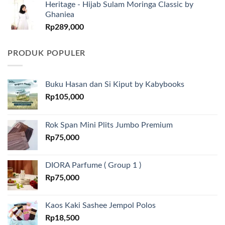
Heritage - Hijab Sulam Moringa Classic by
Ghaniea
Rp
289,000
PRODUK POPULER
Buku Hasan dan Si Kiput by Kabybooks
Rp
105,000
Rok Span Mini Plits Jumbo Premium
Rp
75,000
DIORA Parfume ( Group 1 )
Rp
75,000
Kaos Kaki Sashee Jempol Polos
Rp
18,500