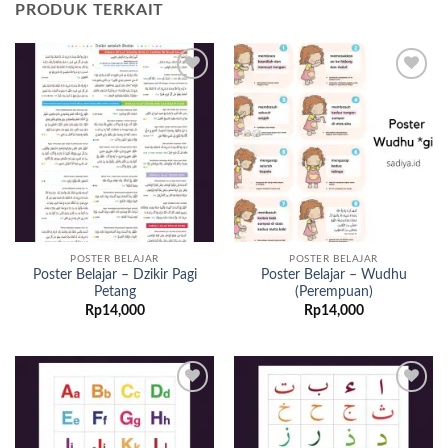
PRODUK TERKAIT
Add to
Add to
wishlist
wishlist
POSTER BELAJAR
POSTER BELAJAR
Poster Belajar – Dzikir Pagi
Poster Belajar – Wudhu
Petang
(Perempuan)
Rp
14,000
Rp
14,000
Add to
Add to
wishlist
wishlist