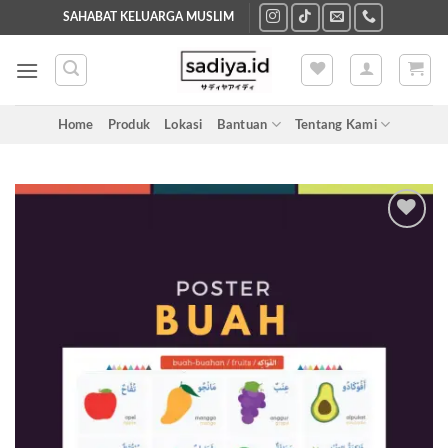
Skip
SAHABAT KELUARGA MUSLIM
to
content
Home
Produk
Lokasi
Bantuan
Tentang Kami
Add to
wishlist