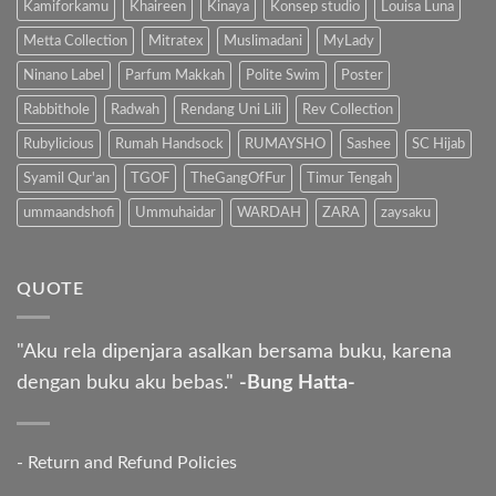
Kamiforkamu
Khaireen
Kinaya
Konsep studio
Louisa Luna
Metta Collection
Mitratex
Muslimadani
MyLady
Ninano Label
Parfum Makkah
Polite Swim
Poster
Rabbithole
Radwah
Rendang Uni Lili
Rev Collection
Rubylicious
Rumah Handsock
RUMAYSHO
Sashee
SC Hijab
Syamil Qur'an
TGOF
TheGangOfFur
Timur Tengah
ummaandshofi
Ummuhaidar
WARDAH
ZARA
zaysaku
QUOTE
"Aku rela dipenjara asalkan bersama buku, karena
dengan buku aku bebas."
-Bung Hatta-
-
Return and Refund Policies