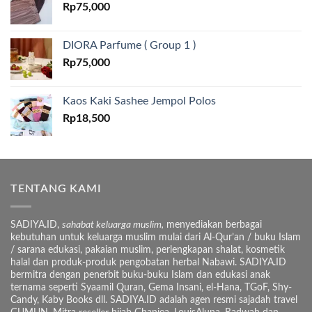
Rp
75,000
DIORA Parfume ( Group 1 )
Rp
75,000
Kaos Kaki Sashee Jempol Polos
Rp
18,500
TENTANG KAMI
SADIYA.ID,
sahabat keluarga muslim,
menyediakan berbagai
kebutuhan untuk keluarga muslim mulai dari Al-Qur’an / buku Islam
/ sarana edukasi, pakaian muslim, perlengkapan shalat, kosmetik
halal dan produk-produk pengobatan herbal Nabawi. SADIYA.ID
bermitra dengan penerbit buku-buku Islam dan edukasi anak
ternama seperti Syaamil Quran, Gema Insani, el-Hana, TGoF, Shy-
Candy, Kaby Books dll. SADIYA.ID adalah agen resmi sajadah travel