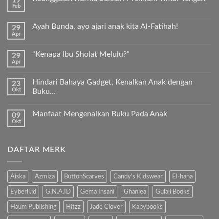
Feb
Tak
ada
komentar
Ayah Bunda, ayo ajari anak kita Al-Fatihah!
29
pada
Apr
Keunggulan
Tak
Kurma
ada
Sukkari
komentar
Premium
“Kenapa Ibu Sholat Melulu?”
29
pada
Timur
Apr
Ayah
Tak
Tengah
Bunda,
ada
ayo
komentar
ajari
Hindari Bahaya Gadget, Kenalkan Anak dengan
23
pada
anak
Okt
“Kenapa
Buku…
kita
Ibu
Al-
Tak
Sholat
Fatihah!
ada
Melulu?”
Manfaat Mengenalkan Buku Pada Anak
09
komentar
pada
Okt
Tak
Hindari
ada
Bahaya
komentar
Gadget,
pada
Kenalkan
DAFTAR MERK
Manfaat
Anak
Mengenalkan
dengan
Buku
Buku…
Pada
Anak
Aiska
Azmiza
ButtonScarves
Candy's Kidswear
El-hana
Eyberli.id
G.N.A.ID
Gema Insani
Ghaniea
Gulali Books
Haum Publishing
Hitzz
Jade Clover
Kabybooks