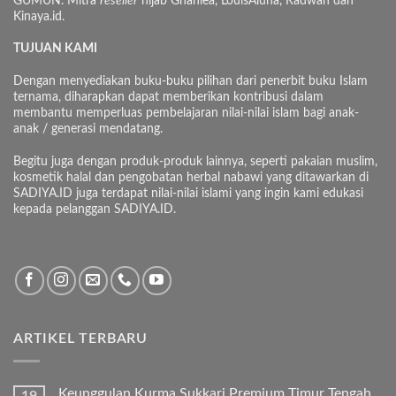
GUMUN. Mitra
reseller
hijab Ghaniea, LouisAluna, Radwah dan
Kinaya.id.
TUJUAN KAMI
Dengan menyediakan buku-buku pilihan dari penerbit buku Islam
ternama, diharapkan dapat memberikan kontribusi dalam
membantu memperluas pembelajaran nilai-nilai islam bagi anak-
anak / generasi mendatang.
Begitu juga dengan produk-produk lainnya, seperti pakaian muslim,
kosmetik halal dan pengobatan herbal nabawi yang ditawarkan di
SADIYA.ID juga terdapat nilai-nilai islami yang ingin kami edukasi
kepada pelanggan SADIYA.ID.
ARTIKEL TERBARU
Keunggulan Kurma Sukkari Premium Timur Tengah
19