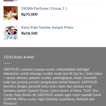
DIORA Parfume ( Group 1 )
Rp
75,000
Kaos Kaki Sashee Jempol Polos
Rp
18,500
TENTANG KAMI
SADIYA.ID,
sahabat keluarga muslim,
menyediakan berbagai
kebutuhan untuk keluarga muslim mulai dari Al-Qur’an / buku Islam
/ sarana edukasi, pakaian muslim, perlengkapan shalat, kosmetik
halal dan produk-produk pengobatan herbal Nabawi. SADIYA.ID
bermitra dengan penerbit buku-buku Islam dan edukasi anak
ternama seperti Syaamil Quran, Gema Insani, el-Hana, TGoF, Shy-
Candy, Kaby Books dll. SADIYA.ID adalah agen resmi sajadah travel
GUMUN. Mitra
reseller
hijab Ghaniea, LouisAluna, Radwah dan
Kinaya.id.