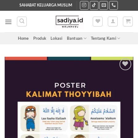
Skip
SAHABAT KELUARGA MUSLIM
to
content
Home
Produk
Lokasi
Bantuan
Tentang Kami
Add to
wishlist