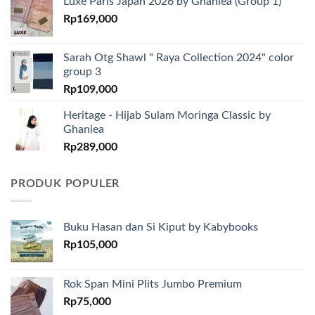
Luxe Paris Japan 2026 by Ghaniea (Group 1)
Rp
169,000
Sarah Otg Shawl " Raya Collection 2024" color
group 3
Rp
109,000
Heritage - Hijab Sulam Moringa Classic by
Ghaniea
Rp
289,000
PRODUK POPULER
Buku Hasan dan Si Kiput by Kabybooks
Rp
105,000
Rok Span Mini Plits Jumbo Premium
Rp
75,000