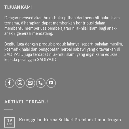
TUJUAN KAMI
Dengan menyediakan buku-buku pilihan dari penerbit buku Islam
ternama, diharapkan dapat memberikan kontribusi dalam
membantu memperluas pembelajaran nilai-nilai islam bagi anak-
anak / generasi mendatang.
Begitu juga dengan produk-produk lainnya, seperti pakaian muslim,
kosmetik halal dan pengobatan herbal nabawi yang ditawarkan di
SADIYA.ID juga terdapat nilai-nilai islami yang ingin kami edukasi
kepada pelanggan SADIYA.ID.
ARTIKEL TERBARU
Keunggulan Kurma Sukkari Premium Timur Tengah
19
Feb
Tak