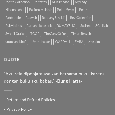
Metta Collection
Mitratex
Muslimadani
MyLady
Ninano Label
Parfum Makkah
Polite Swim
Poster
Rabbithole
Radwah
Rendang Uni Lili
Rev Collection
Rubylicious
Rumah Handsock
RUMAYSHO
Sashee
SC Hijab
Syamil Qur'an
TGOF
TheGangOfFur
Timur Tengah
ummaandshofi
Ummuhaidar
WARDAH
ZARA
zaysaku
QUOTE
"Aku rela dipenjara asalkan bersama buku, karena
dengan buku aku bebas."
-Bung Hatta-
-
Return and Refund Policies
-
Privacy Policy