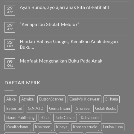
ada
komentar
Ayah Bunda, ayo ajari anak kita Al-Fatihah!
29
pada
Apr
Keunggulan
Tak
Kurma
ada
Sukkari
komentar
Premium
“Kenapa Ibu Sholat Melulu?”
29
pada
Timur
Apr
Ayah
Tak
Tengah
Bunda,
ada
ayo
komentar
ajari
Hindari Bahaya Gadget, Kenalkan Anak dengan
23
pada
anak
Okt
“Kenapa
Buku…
kita
Ibu
Al-
Tak
Sholat
Fatihah!
ada
Melulu?”
Manfaat Mengenalkan Buku Pada Anak
09
komentar
pada
Okt
Tak
Hindari
ada
Bahaya
komentar
Gadget,
pada
Kenalkan
DAFTAR MERK
Manfaat
Anak
Mengenalkan
dengan
Buku
Buku…
Pada
Anak
Aiska
Azmiza
ButtonScarves
Candy's Kidswear
El-hana
Eyberli.id
G.N.A.ID
Gema Insani
Ghaniea
Gulali Books
Haum Publishing
Hitzz
Jade Clover
Kabybooks
Kamiforkamu
Khaireen
Kinaya
Konsep studio
Louisa Luna