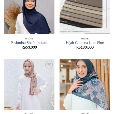
HIJAB
HIJAB
Pashmina Shafa Instant
Hijab Ghaniea Luxe Fine
Rp
53,000
Rp
130,000
Add to
Add to
wishlist
wishlist