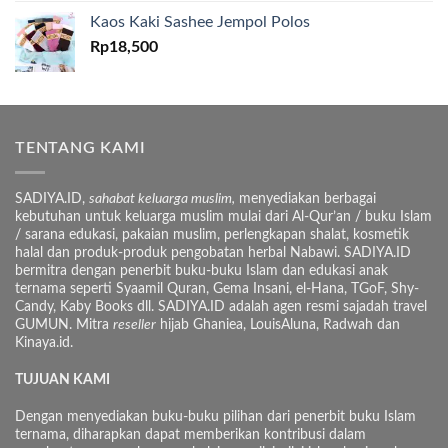
Kaos Kaki Sashee Jempol Polos
Rp
18,500
TENTANG KAMI
SADIYA.ID,
sahabat keluarga muslim,
menyediakan berbagai
kebutuhan untuk keluarga muslim mulai dari Al-Qur’an / buku Islam
/ sarana edukasi, pakaian muslim, perlengkapan shalat, kosmetik
halal dan produk-produk pengobatan herbal Nabawi. SADIYA.ID
bermitra dengan penerbit buku-buku Islam dan edukasi anak
ternama seperti Syaamil Quran, Gema Insani, el-Hana, TGoF, Shy-
Candy, Kaby Books dll. SADIYA.ID adalah agen resmi sajadah travel
GUMUN. Mitra
reseller
hijab Ghaniea, LouisAluna, Radwah dan
Kinaya.id.
TUJUAN KAMI
Dengan menyediakan buku-buku pilihan dari penerbit buku Islam
ternama, diharapkan dapat memberikan kontribusi dalam