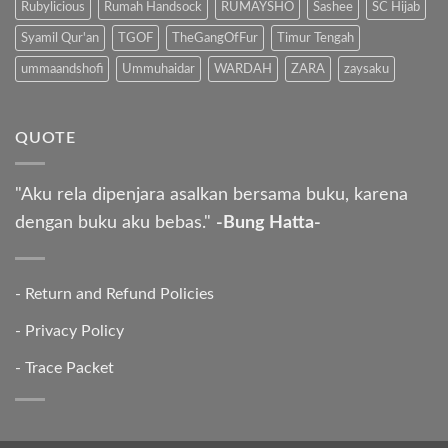
Rubylicious
Rumah Handsock
RUMAYSHO
Sashee
SC Hijab
Syamil Qur'an
TGOF
TheGangOfFur
Timur Tengah
ummaandshofi
Ummuhaidar
WARDAH
ZARA
zaysaku
QUOTE
"Aku rela dipenjara asalkan bersama buku, karena
dengan buku aku bebas."
-Bung Hatta-
-
Return and Refund Policies
-
Privacy Policy
-
Trace Packet