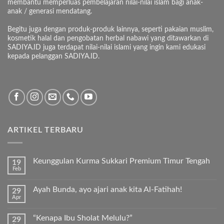
membantu memperluas pembelajaran nilai-nilai islam bagi anak-
anak / generasi mendatang.
Begitu juga dengan produk-produk lainnya, seperti pakaian muslim,
kosmetik halal dan pengobatan herbal nabawi yang ditawarkan di
SADIYA.ID juga terdapat nilai-nilai islami yang ingin kami edukasi
kepada pelanggan SADIYA.ID.
ARTIKEL TERBARU
Keunggulan Kurma Sukkari Premium Timur Tengah
19
Feb
Tak
ada
komentar
Ayah Bunda, ayo ajari anak kita Al-Fatihah!
29
pada
Apr
Keunggulan
Tak
Kurma
ada
Sukkari
komentar
Premium
“Kenapa Ibu Sholat Melulu?”
29
pada
Timur