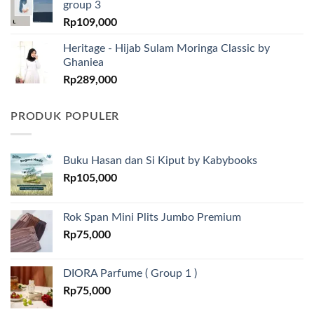
group 3
Rp
109,000
Heritage - Hijab Sulam Moringa Classic by
Ghaniea
Rp
289,000
PRODUK POPULER
Buku Hasan dan Si Kiput by Kabybooks
Rp
105,000
Rok Span Mini Plits Jumbo Premium
Rp
75,000
DIORA Parfume ( Group 1 )
Rp
75,000