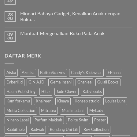
Apr
Ayah
Tak
Tengah
Bunda,
ada
ayo
komentar
ajari
Hindari Bahaya Gadget, Kenalkan Anak dengan
23
pada
anak
Okt
“Kenapa
Buku…
kita
Ibu
Al-
Tak
Sholat
Fatihah!
ada
Melulu?”
Manfaat Mengenalkan Buku Pada Anak
09
komentar
pada
Okt
Tak
Hindari
ada
Bahaya
komentar
Gadget,
pada
Kenalkan
DAFTAR MERK
Manfaat
Anak
Mengenalkan
dengan
Buku
Buku…
Pada
Anak
Aiska
Azmiza
ButtonScarves
Candy's Kidswear
El-hana
Eyberli.id
G.N.A.ID
Gema Insani
Ghaniea
Gulali Books
Haum Publishing
Hitzz
Jade Clover
Kabybooks
Kamiforkamu
Khaireen
Kinaya
Konsep studio
Louisa Luna
Metta Collection
Mitratex
Muslimadani
MyLady
Ninano Label
Parfum Makkah
Polite Swim
Poster
Rabbithole
Radwah
Rendang Uni Lili
Rev Collection