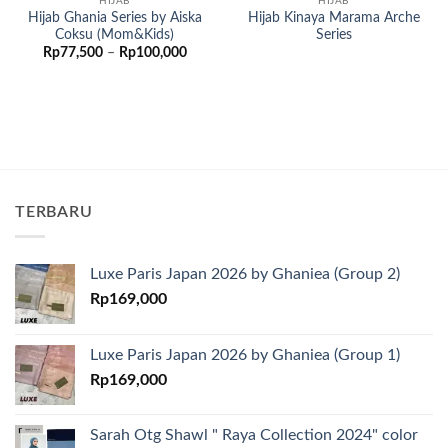
HIJAB
HIJAB
Hijab Ghania Series by Aiska
Hijab Kinaya Marama Arche
Coksu (Mom&Kids)
Series
Rentang
Rp
77,500
–
Rp
100,000
harga:
Rp77,500
hingga
Rp100,000
TERBARU
Luxe Paris Japan 2026 by Ghaniea (Group 2)
Rp
169,000
Luxe Paris Japan 2026 by Ghaniea (Group 1)
Rp
169,000
Sarah Otg Shawl " Raya Collection 2024" color