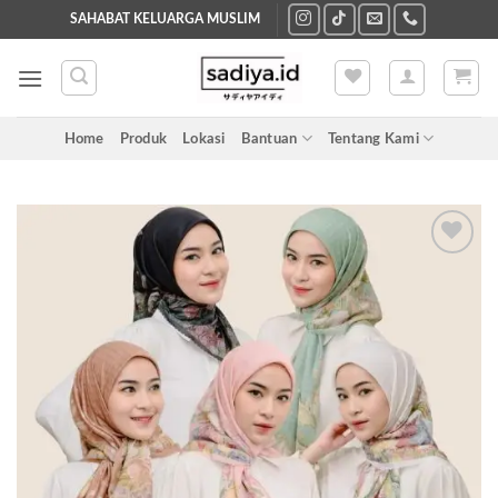
Skip
SAHABAT KELUARGA MUSLIM
to
content
Home
Produk
Lokasi
Bantuan
Tentang Kami
Add to
wishlist