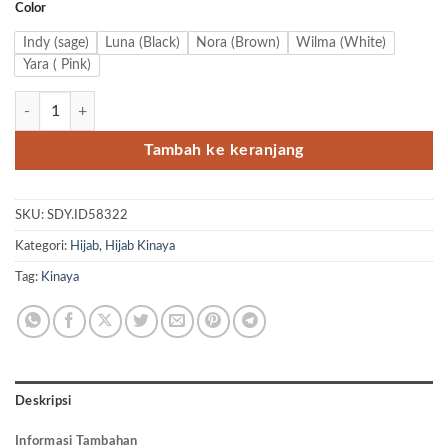
Color
Indy (sage)
Luna (Black)
Nora (Brown)
Wilma (White)
Yara ( Pink)
Kuantitas Kinaya Premium Scarf Dutch Series
Tambah ke keranjang
SKU:
SDY.ID58322
Kategori:
Hijab
,
Hijab Kinaya
Tag:
Kinaya
Deskripsi
Informasi Tambahan