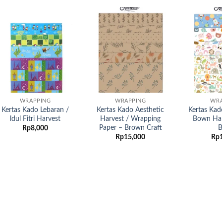
Add to
Add to
wishlist
wishlist
WRAPPING
WRAPPING
WRA
Kertas Kado Lebaran /
Kertas Kado Aesthetic
Kertas Ka
ldul Fitri Harvest
Harvest / Wrapping
Bown Ha
Paper – Brown Craft
B
Rp
8,000
Rp
15,000
Rp