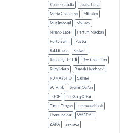
Konsep studio
Louisa Luna
Metta Collection
Mitratex
Muslimadani
MyLady
Ninano Label
Parfum Makkah
Polite Swim
Poster
Rabbithole
Radwah
Rendang Uni Lili
Rev Collection
Rubylicious
Rumah Handsock
RUMAYSHO
Sashee
SC Hijab
Syamil Qur'an
TGOF
TheGangOfFur
Timur Tengah
ummaandshofi
Ummuhaidar
WARDAH
ZARA
zaysaku