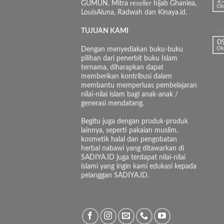
2
GUMUN. Mitra
reseller
hijab Ghaniea,
Ok
LouisAluna, Radwah dan Kinaya.id.
TUJUAN KAMI
0
Dengan menyediakan buku-buku
Ok
pilihan dari penerbit buku Islam
ternama, diharapkan dapat
memberikan kontribusi dalam
membantu memperluas pembelajaran
nilai-nilai islam bagi anak-anak /
generasi mendatang.
Begitu juga dengan produk-produk
lainnya, seperti pakaian muslim,
kosmetik halal dan pengobatan
herbal nabawi yang ditawarkan di
SADIYA.ID juga terdapat nilai-nilai
islami yang ingin kami edukasi kepada
pelanggan SADIYA.ID.