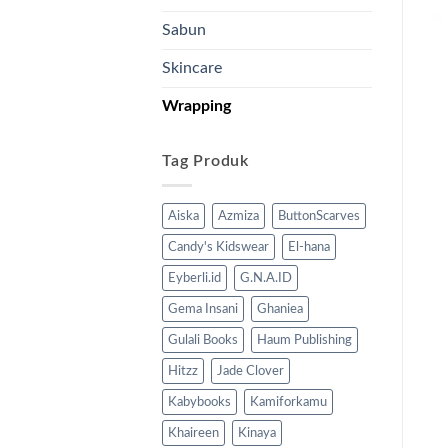
Sabun
Skincare
Wrapping
Tag Produk
Aiska
Azmiza
ButtonScarves
Candy's Kidswear
El-hana
Eyberli.id
G.N.A.ID
Gema Insani
Ghaniea
Gulali Books
Haum Publishing
Hitzz
Jade Clover
Kabybooks
Kamiforkamu
Khaireen
Kinaya