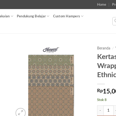
Home
Pr
akaian
Pendukung Belajar
Custom Hampers
Beranda
/
Kerta
Add to
Wrapp
wishlist
Ethni
Rp
15,0
Stok 8
Kuantitas K