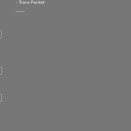
-
Trace Packet
n