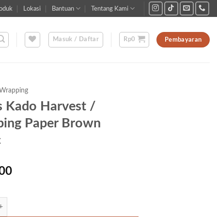
oduk
Lokasi
Bantuan
Tentang Kami
Masuk / Daftar
Rp
0
Pembayaran
Wrapping
s Kado Harvest /
ing Paper Brown
c
00
ertas Kado Harvest / Wrapping Paper Brown Ethnic