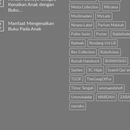
3
anak
pada
t
Kenalkan Anak dengan
kita
“Kenapa
Metta Collection
Mitratex
Buku…
Al-
Ibu
Fatihah!
Sholat
Muslimadani
MyLady
Tak
Melulu?”
ada
Manfaat Mengenalkan
9
komentar
Ninano Label
Parfum Makkah
pada
t
Buku Pada Anak
Hindari
Polite Swim
Poster
Rabbithole
Bahaya
Tak
Gadget,
ada
Kenalkan
komentar
Radwah
Rendang Uni Lili
Anak
pada
dengan
Manfaat
Rev Collection
Rubylicious
Buku…
Mengenalkan
Buku
Rumah Handsock
RUMAYSHO
Pada
Anak
Sashee
SC Hijab
Syamil Qur'a
TGOF
TheGangOfFur
Timur Tengah
ummaandshofi
Ummuhaidar
WARDAH
ZARA
zaysaku