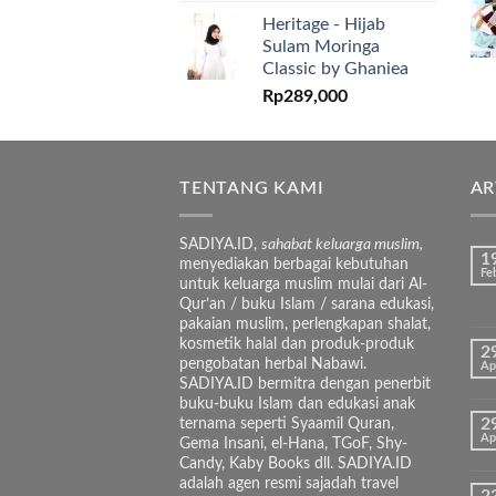
Heritage - Hijab
Sulam Moringa
Classic by Ghaniea
Rp
289,000
TENTANG KAMI
AR
SADIYA.ID,
sahabat keluarga muslim,
1
menyediakan berbagai kebutuhan
Fe
untuk keluarga muslim mulai dari Al-
Qur’an / buku Islam / sarana edukasi,
pakaian muslim, perlengkapan shalat,
kosmetik halal dan produk-produk
2
pengobatan herbal Nabawi.
Ap
SADIYA.ID bermitra dengan penerbit
buku-buku Islam dan edukasi anak
ternama seperti Syaamil Quran,
2
Ap
Gema Insani, el-Hana, TGoF, Shy-
Candy, Kaby Books dll. SADIYA.ID
adalah agen resmi sajadah travel