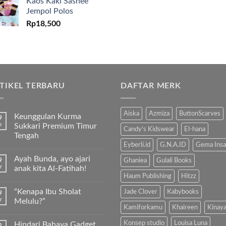
Kaos Kaki Sashee
Jempol Polos
Rp
18,500
TIKEL TERBARU
DAFTAR MERK
Aiska
Azmiza
ButtonScarves
Keunggulan Kurma
9
b
Sukkari Premium Timur
Candy's Kidswear
El-hana
Tengah
Eyberli.id
G.N.A.ID
Gema Insa
Tak
ada
Ayah Bunda, ayo ajari
9
komentar
Ghaniea
Gulali Books
pada
r
anak kita Al-Fatihah!
Keunggulan
Haum Publishing
Hitzz
Kurma
Tak
Sukkari
ada
“Kenapa Ibu Sholat
Jade Clover
Kabybooks
9
Premium
komentar
Timur
pada
r
Melulu?”
Tengah
Ayah
Kamiforkamu
Khaireen
Kinay
Bunda,
Tak
ayo
ada
Konsep studio
Louisa Luna
Hindari Bahaya Gadget,
ajari
komentar