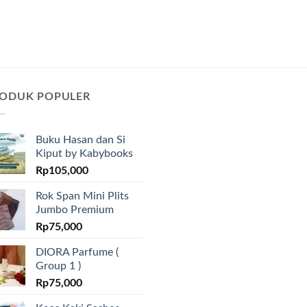
ODUK POPULER
Buku Hasan dan Si
Kiput by Kabybooks
Rp
105,000
Rok Span Mini Plits
Jumbo Premium
Rp
75,000
DIORA Parfume (
Group 1 )
Rp
75,000