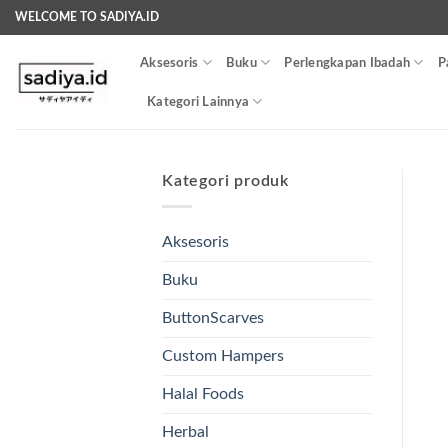
Skip
WELCOME TO SADIYA.ID
to
content
Aksesoris
Buku
Perlengkapan Ibadah
P
Kategori Lainnya
Kategori produk
Aksesoris
Buku
ButtonScarves
Custom Hampers
Halal Foods
Herbal