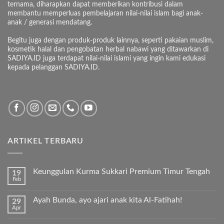
ternama, diharapkan dapat memberikan kontribusi dalam
membantu memperluas pembelajaran nilai-nilai islam bagi anak-
anak / generasi mendatang.
Begitu juga dengan produk-produk lainnya, seperti pakaian muslim,
kosmetik halal dan pengobatan herbal nabawi yang ditawarkan di
SADIYA.ID juga terdapat nilai-nilai islami yang ingin kami edukasi
kepada pelanggan SADIYA.ID.
ARTIKEL TERBARU
Keunggulan Kurma Sukkari Premium Timur Tengah
19
Feb
Tak
ada
komentar
Ayah Bunda, ayo ajari anak kita Al-Fatihah!
29
pada
Apr
Keunggulan
Tak
Kurma
ada
Sukkari
komentar