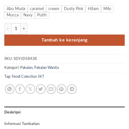
Abu Muda
caramel
cream
Dusty Pink
Hitam
Milo
Mocca
Navy
Putih
Kuantitas Inner Plisket Yukensi
Tambah ke keranjang
SKU:
SDY.ID58438
Kategori:
Pakaian
,
Pakaian Wanita
Tag:
Fendi Colection JKT
Deskripsi
Informasi Tambahan