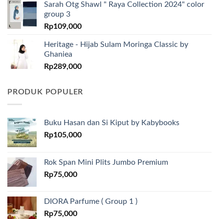
Sarah Otg Shawl " Raya Collection 2024" color
group 3
Rp
109,000
Heritage - Hijab Sulam Moringa Classic by
Ghaniea
Rp
289,000
PRODUK POPULER
Buku Hasan dan Si Kiput by Kabybooks
Rp
105,000
Rok Span Mini Plits Jumbo Premium
Rp
75,000
DIORA Parfume ( Group 1 )
Rp
75,000