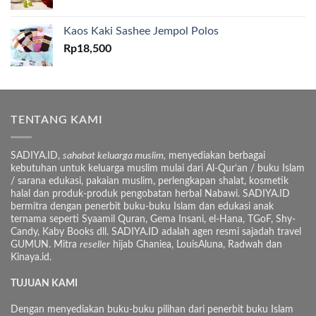
Kaos Kaki Sashee Jempol Polos
Rp
18,500
TENTANG KAMI
SADIYA.ID,
sahabat keluarga muslim,
menyediakan berbagai
kebutuhan untuk keluarga muslim mulai dari Al-Qur’an / buku Islam
/ sarana edukasi, pakaian muslim, perlengkapan shalat, kosmetik
halal dan produk-produk pengobatan herbal Nabawi. SADIYA.ID
bermitra dengan penerbit buku-buku Islam dan edukasi anak
ternama seperti Syaamil Quran, Gema Insani, el-Hana, TGoF, Shy-
Candy, Kaby Books dll. SADIYA.ID adalah agen resmi sajadah travel
GUMUN. Mitra
reseller
hijab Ghaniea, LouisAluna, Radwah dan
Kinaya.id.
TUJUAN KAMI
Dengan menyediakan buku-buku pilihan dari penerbit buku Islam