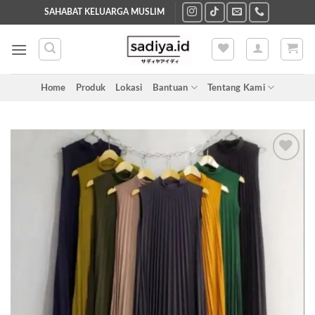
Skip
SAHABAT KELUARGA MUSLIM
to
content
Home
Produk
Lokasi
Bantuan
Tentang Kami
Add to
wishlist