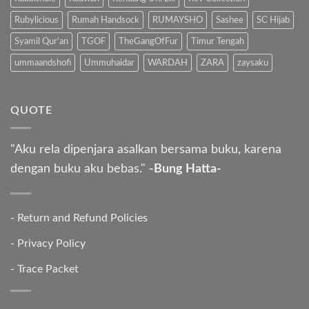
Rubylicious
Rumah Handsock
RUMAYSHO
Sashee
SC Hijab
Syamil Qur'an
TGOF
TheGangOfFur
Timur Tengah
ummaandshofi
Ummuhaidar
WARDAH
ZARA
zaysaku
QUOTE
"Aku rela dipenjara asalkan bersama buku, karena
dengan buku aku bebas."
-Bung Hatta-
-
Return and Refund Policies
-
Privacy Policy
-
Trace Packet