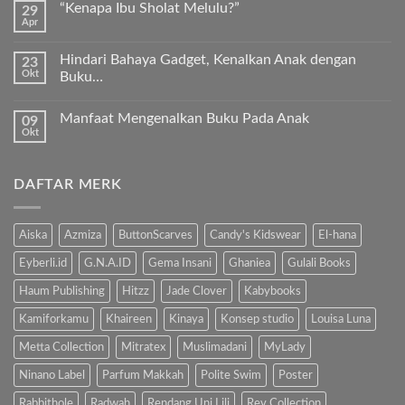
Premium
“Kenapa Ibu Sholat Melulu?”
29
pada
Timur
Apr
Ayah
Tak
Tengah
Bunda,
ada
ayo
komentar
ajari
Hindari Bahaya Gadget, Kenalkan Anak dengan
23
pada
anak
Okt
“Kenapa
Buku…
kita
Ibu
Al-
Tak
Sholat
Fatihah!
ada
Melulu?”
Manfaat Mengenalkan Buku Pada Anak
09
komentar
pada
Okt
Tak
Hindari
ada
Bahaya
komentar
Gadget,
pada
Kenalkan
DAFTAR MERK
Manfaat
Anak
Mengenalkan
dengan
Buku
Buku…
Pada
Anak
Aiska
Azmiza
ButtonScarves
Candy's Kidswear
El-hana
Eyberli.id
G.N.A.ID
Gema Insani
Ghaniea
Gulali Books
Haum Publishing
Hitzz
Jade Clover
Kabybooks
Kamiforkamu
Khaireen
Kinaya
Konsep studio
Louisa Luna
Metta Collection
Mitratex
Muslimadani
MyLady
Ninano Label
Parfum Makkah
Polite Swim
Poster
Rabbithole
Radwah
Rendang Uni Lili
Rev Collection