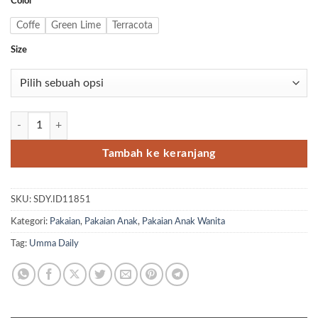
Color
Coffe
Green Lime
Terracota
Size
Kuantitas Gamis Syar'i Anak Maryam Set Bergo
Tambah ke keranjang
SKU:
SDY.ID11851
Kategori:
Pakaian
,
Pakaian Anak
,
Pakaian Anak Wanita
Tag:
Umma Daily