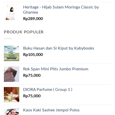
Heritage - Hijab Sulam Moringa Classic by
Ghaniea
Rp
289,000
PRODUK POPULER
Buku Hasan dan Si Kiput by Kabybooks
Rp
105,000
Rok Span Mini Plits Jumbo Premium
Rp
75,000
DIORA Parfume ( Group 1 )
Rp
75,000
Kaos Kaki Sashee Jempol Polos