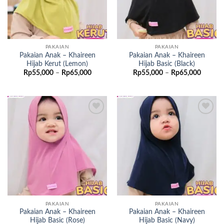
PAKAIAN
PAKAIAN
Pakaian Anak – Khaireen
Pakaian Anak – Khaireen
Hijab Kerut (Lemon)
Hijab Basic (Black)
Rentang
Rentan
Rp
55,000
–
Rp
65,000
Rp
55,000
–
Rp
65,000
harga:
harga:
Rp55,000
Rp55,0
hingga
hingga
Rp65,000
Rp65,0
Add to
Add to
wishlist
wishlist
PAKAIAN
PAKAIAN
Pakaian Anak – Khaireen
Pakaian Anak – Khaireen
Hijab Basic (Rose)
Hijab Basic (Navy)