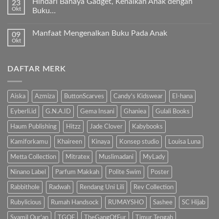
ajari
Hindari Bahaya Gadget, Kenalkan Anak dengan
23
pada
anak
Okt
“Kenapa
Buku…
kita
Ibu
Al-
Tak
Sholat
Fatihah!
ada
Melulu?”
Manfaat Mengenalkan Buku Pada Anak
09
komentar
pada
Okt
Tak
Hindari
ada
Bahaya
komentar
Gadget,
pada
Kenalkan
DAFTAR MERK
Manfaat
Anak
Mengenalkan
dengan
Buku
Buku…
Pada
Anak
Aiska
Azmiza
ButtonScarves
Candy's Kidswear
El-hana
Eyberli.id
G.N.A.ID
Gema Insani
Ghaniea
Gulali Books
Haum Publishing
Hitzz
Jade Clover
Kabybooks
Kamiforkamu
Khaireen
Kinaya
Konsep studio
Louisa Luna
Metta Collection
Mitratex
Muslimadani
MyLady
Ninano Label
Parfum Makkah
Polite Swim
Poster
Rabbithole
Radwah
Rendang Uni Lili
Rev Collection
Rubylicious
Rumah Handsock
RUMAYSHO
Sashee
SC Hijab
Syamil Qur'an
TGOF
TheGangOfFur
Timur Tengah