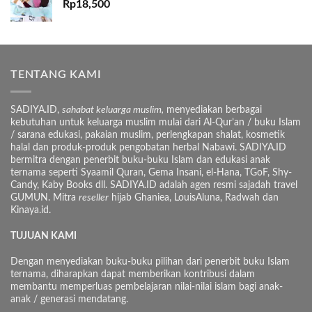
Rp
18,500
TENTANG KAMI
SADIYA.ID,
sahabat keluarga muslim,
menyediakan berbagai
kebutuhan untuk keluarga muslim mulai dari Al-Qur’an / buku Islam
/ sarana edukasi, pakaian muslim, perlengkapan shalat, kosmetik
halal dan produk-produk pengobatan herbal Nabawi. SADIYA.ID
bermitra dengan penerbit buku-buku Islam dan edukasi anak
ternama seperti Syaamil Quran, Gema Insani, el-Hana, TGoF, Shy-
Candy, Kaby Books dll. SADIYA.ID adalah agen resmi sajadah travel
GUMUN. Mitra
reseller
hijab Ghaniea, LouisAluna, Radwah dan
Kinaya.id.
TUJUAN KAMI
Dengan menyediakan buku-buku pilihan dari penerbit buku Islam
ternama, diharapkan dapat memberikan kontribusi dalam
membantu memperluas pembelajaran nilai-nilai islam bagi anak-
anak / generasi mendatang.