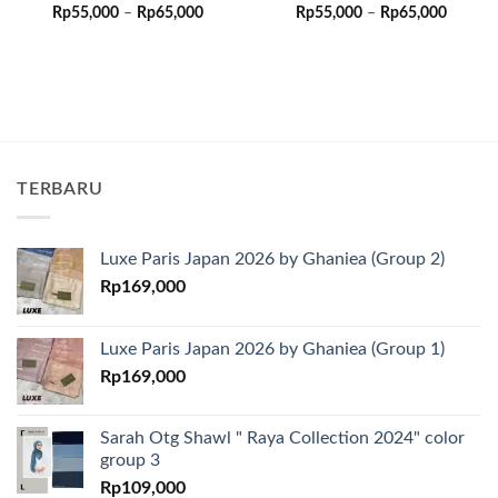
Rentang
Rentan
Rp
55,000
–
Rp
65,000
Rp
55,000
–
Rp
65,000
harga:
harga:
Rp55,000
Rp55,0
hingga
hingga
Rp65,000
Rp65,0
TERBARU
Luxe Paris Japan 2026 by Ghaniea (Group 2)
Rp
169,000
Luxe Paris Japan 2026 by Ghaniea (Group 1)
Rp
169,000
Sarah Otg Shawl " Raya Collection 2024" color
group 3
Rp
109,000