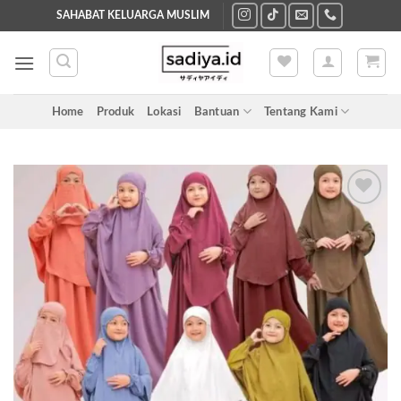
Skip
SAHABAT KELUARGA MUSLIM
to
content
Home
Produk
Lokasi
Bantuan
Tentang Kami
Add to
wishlist