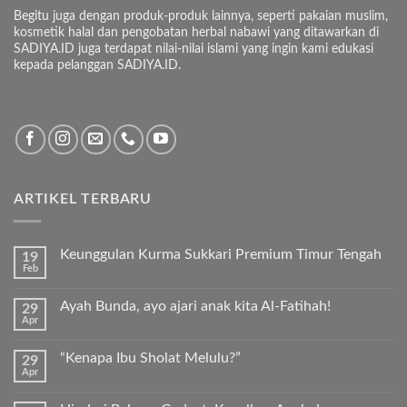
Begitu juga dengan produk-produk lainnya, seperti pakaian muslim,
kosmetik halal dan pengobatan herbal nabawi yang ditawarkan di
SADIYA.ID juga terdapat nilai-nilai islami yang ingin kami edukasi
kepada pelanggan SADIYA.ID.
ARTIKEL TERBARU
Keunggulan Kurma Sukkari Premium Timur Tengah
19
Feb
Tak
ada
komentar
Ayah Bunda, ayo ajari anak kita Al-Fatihah!
29
pada
Apr
Keunggulan
Tak
Kurma
ada
Sukkari
komentar
Premium
“Kenapa Ibu Sholat Melulu?”
29
pada
Timur
Apr
Ayah
Tak
Tengah
Bunda,
ada
ayo
komentar