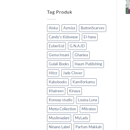
Tag Produk
Aiska
Azmiza
ButtonScarves
Candy's Kidswear
El-hana
Eyberli.id
G.N.A.ID
Gema Insani
Ghaniea
Gulali Books
Haum Publishing
Hitzz
Jade Clover
Kabybooks
Kamiforkamu
Khaireen
Kinaya
Konsep studio
Louisa Luna
Metta Collection
Mitratex
Muslimadani
MyLady
Ninano Label
Parfum Makkah