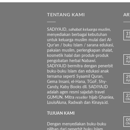
TENTANG KAMI
AR
SADIYA.ID,
sahabat keluarga muslim,
1
menyediakan berbagai kebutuhan
Fe
untuk keluarga muslim mulai dari Al-
Qur’an / buku Islam / sarana edukasi,
pakaian muslim, perlengkapan shalat,
kosmetik halal dan produk-produk
2
pengobatan herbal Nabawi.
Ap
SADIYA.ID bermitra dengan penerbit
buku-buku Islam dan edukasi anak
ternama seperti Syaamil Quran,
2
Ap
Gema Insani, el-Hana, TGoF, Shy-
Candy, Kaby Books dll. SADIYA.ID
adalah agen resmi sajadah travel
2
GUMUN. Mitra
reseller
hijab Ghaniea,
Ok
LouisAluna, Radwah dan Kinaya.id.
TUJUAN KAMI
0
Dengan menyediakan buku-buku
Ok
pilihan dari penerbit buku Islam