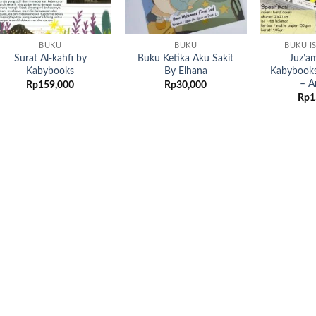
BUKU
BUKU
BUKU I
Surat Al-kahfi by
Buku Ketika Aku Sakit
Juz’a
Kabybooks
By Elhana
Kabybooks
– A
Rp
159,000
Rp
30,000
Rp
1