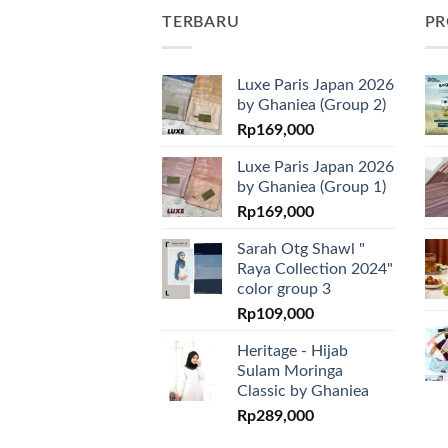
TERBARU
PR
Luxe Paris Japan 2026
by Ghaniea (Group 2)
Rp
169,000
Luxe Paris Japan 2026
by Ghaniea (Group 1)
Rp
169,000
Sarah Otg Shawl "
Raya Collection 2024"
color group 3
Rp
109,000
Heritage - Hijab
Sulam Moringa
Classic by Ghaniea
Rp
289,000