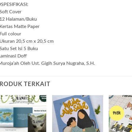
SPESIFIKASI:
Soft Cover
 12 Halaman/Buku
Kertas Matte Paper
Full colour
 Ukuran 20,5 cm x 20,5 cm
Satu Set Isi 5 Buku
Laminasi Doff
uroja’ah Oleh Ust. Gigih Surya Nugraha, S.H.
RODUK TERKAIT
Add to
Add to
wishlist
wishlist