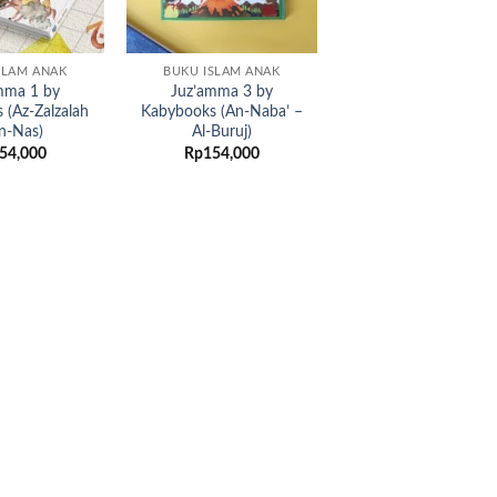
SLAM ANAK
BUKU ISLAM ANAK
mma 1 by
Juz’amma 3 by
 (Az-Zalzalah
Kabybooks (An-Naba’ –
n-Nas)
Al-Buruj)
54,000
Rp
154,000