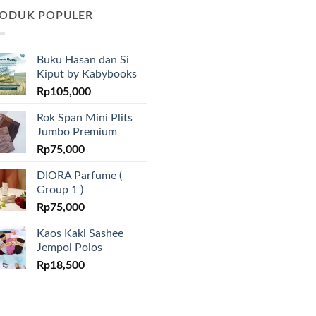
ODUK POPULER
Buku Hasan dan Si
Kiput by Kabybooks
Rp
105,000
Rok Span Mini Plits
Jumbo Premium
Rp
75,000
DIORA Parfume (
Group 1 )
Rp
75,000
Kaos Kaki Sashee
Jempol Polos
Rp
18,500