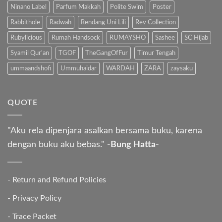
Ninano Label
Parfum Makkah
Polite Swim
Poster
Rabbithole
Radwah
Rendang Uni Lili
Rev Collection
Rubylicious
Rumah Handsock
RUMAYSHO
Sashee
SC Hijab
Syamil Qur'an
TGOF
TheGangOfFur
Timur Tengah
ummaandshofi
Ummuhaidar
WARDAH
ZARA
zaysaku
QUOTE
"Aku rela dipenjara asalkan bersama buku, karena
dengan buku aku bebas."
-Bung Hatta-
-
Return and Refund Policies
-
Privacy Policy
-
Trace Packet