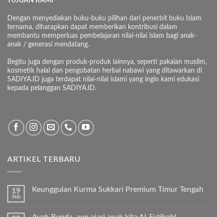
TUJUAN KAMI
Dengan menyediakan buku-buku pilihan dari penerbit buku Islam
ternama, diharapkan dapat memberikan kontribusi dalam
membantu memperluas pembelajaran nilai-nilai islam bagi anak-
anak / generasi mendatang.
Begitu juga dengan produk-produk lainnya, seperti pakaian muslim,
kosmetik halal dan pengobatan herbal nabawi yang ditawarkan di
SADIYA.ID juga terdapat nilai-nilai islami yang ingin kami edukasi
kepada pelanggan SADIYA.ID.
ARTIKEL TERBARU
Keunggulan Kurma Sukkari Premium Timur Tengah
19
Feb
Tak
ada
komentar
Ayah Bunda, ayo ajari anak kita Al-Fatihah!