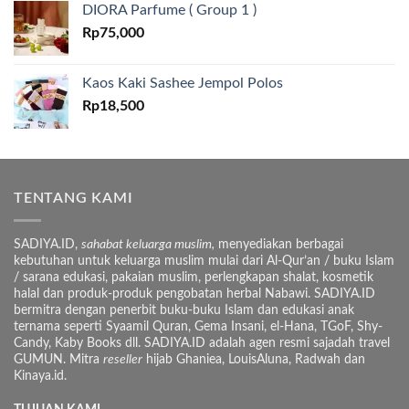
DIORA Parfume ( Group 1 )
Rp
75,000
Kaos Kaki Sashee Jempol Polos
Rp
18,500
TENTANG KAMI
SADIYA.ID,
sahabat keluarga muslim,
menyediakan berbagai
kebutuhan untuk keluarga muslim mulai dari Al-Qur’an / buku Islam
/ sarana edukasi, pakaian muslim, perlengkapan shalat, kosmetik
halal dan produk-produk pengobatan herbal Nabawi. SADIYA.ID
bermitra dengan penerbit buku-buku Islam dan edukasi anak
ternama seperti Syaamil Quran, Gema Insani, el-Hana, TGoF, Shy-
Candy, Kaby Books dll. SADIYA.ID adalah agen resmi sajadah travel
GUMUN. Mitra
reseller
hijab Ghaniea, LouisAluna, Radwah dan
Kinaya.id.