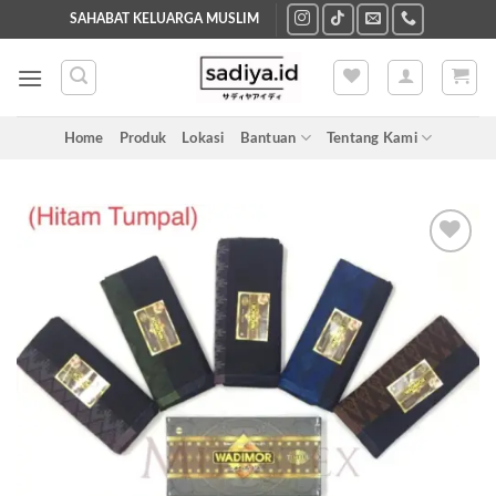
Skip
SAHABAT KELUARGA MUSLIM
to
content
Home
Produk
Lokasi
Bantuan
Tentang Kami
Add to
wishlist