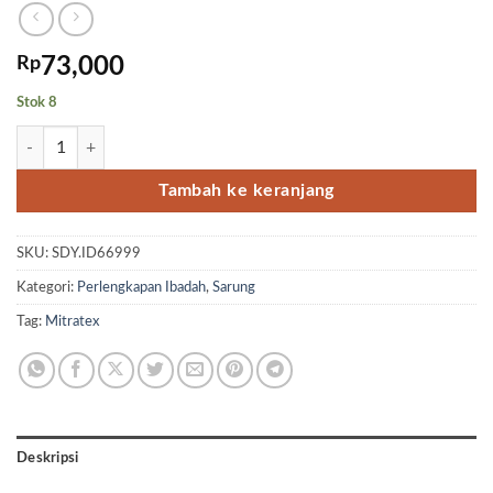
Rp
73,000
Stok 8
Kuantitas Sarung wadimoor timbul Hitam motif hitam tumpal
Tambah ke keranjang
SKU:
SDY.ID66999
Kategori:
Perlengkapan Ibadah
,
Sarung
Tag:
Mitratex
Deskripsi