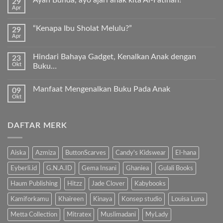
29
pada
Apr
Keunggulan
Tak
Kurma
ada
Sukkari
komentar
Premium
“Kenapa Ibu Sholat Melulu?”
29
pada
Timur
Apr
Ayah
Tak
Tengah
Bunda,
ada
ayo
komentar
ajari
Hindari Bahaya Gadget, Kenalkan Anak dengan
23
pada
anak
Okt
“Kenapa
Buku…
kita
Ibu
Al-
Tak
Sholat
Fatihah!
ada
Melulu?”
Manfaat Mengenalkan Buku Pada Anak
09
komentar
pada
Okt
Tak
Hindari
ada
Bahaya
komentar
Gadget,
pada
Kenalkan
DAFTAR MERK
Manfaat
Anak
Mengenalkan
dengan
Buku
Buku…
Pada
Anak
Aiska
Azmiza
ButtonScarves
Candy's Kidswear
El-hana
Eyberli.id
G.N.A.ID
Gema Insani
Ghaniea
Gulali Books
Haum Publishing
Hitzz
Jade Clover
Kabybooks
Kamiforkamu
Khaireen
Kinaya
Konsep studio
Louisa Luna
Metta Collection
Mitratex
Muslimadani
MyLady