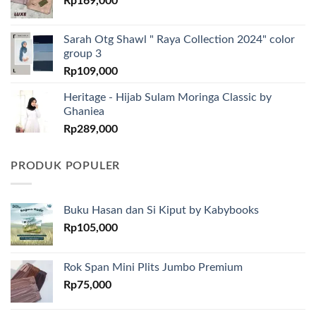
Rp
169,000
Sarah Otg Shawl " Raya Collection 2024" color
group 3
Rp
109,000
Heritage - Hijab Sulam Moringa Classic by
Ghaniea
Rp
289,000
PRODUK POPULER
Buku Hasan dan Si Kiput by Kabybooks
Rp
105,000
Rok Span Mini Plits Jumbo Premium
Rp
75,000