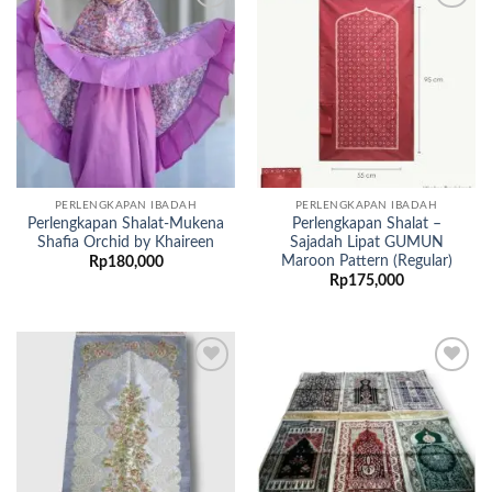
Add to
Add to
wishlist
wishlist
PERLENGKAPAN IBADAH
PERLENGKAPAN IBADAH
Perlengkapan Shalat-Mukena
Perlengkapan Shalat –
Shafia Orchid by Khaireen
Sajadah Lipat GUMUN
Maroon Pattern (Regular)
Rp
180,000
Rp
175,000
Add to
Add to
wishlist
wishlist