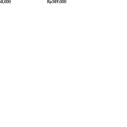
68,000
Rp
389,000