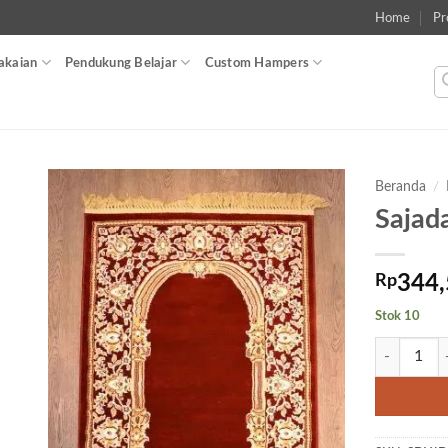
Home
Pr
akaian
Pendukung Belajar
Custom Hampers
Beranda
/
Sajad
Add to
wishlist
Rp
344,
Stok 10
Kuantitas S