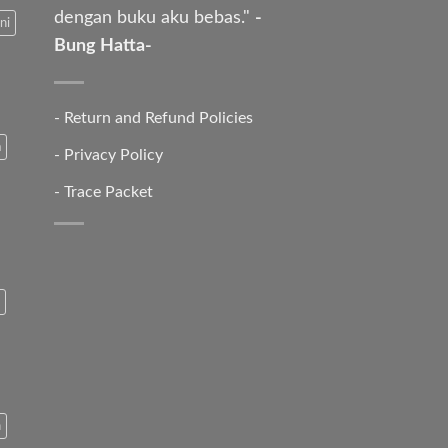
dengan buku aku bebas."
-
ni
Bung Hatta-
-
Return and Refund Policies
a
-
Privacy Policy
-
Trace Packet
n