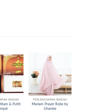
Add to
Add to
wishlist
wishlist
APAN IBADAH
PERLENGKAPAN IBADAH
itam & Putih
Mariam Prayer Robe by
umpal
Ghaniea