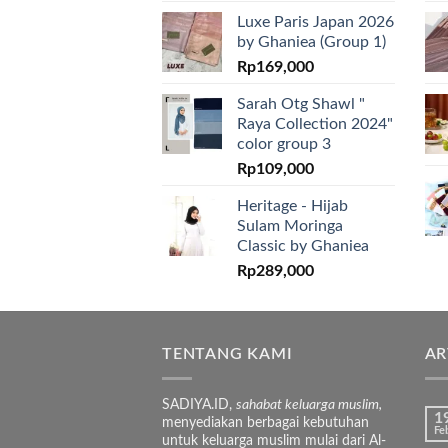
Luxe Paris Japan 2026
by Ghaniea (Group 1)
Rp
169,000
Sarah Otg Shawl "
Raya Collection 2024"
color group 3
Rp
109,000
Heritage - Hijab
Sulam Moringa
Classic by Ghaniea
Rp
289,000
TENTANG KAMI
AR
SADIYA.ID,
sahabat keluarga muslim,
1
menyediakan berbagai kebutuhan
Fe
untuk keluarga muslim mulai dari Al-