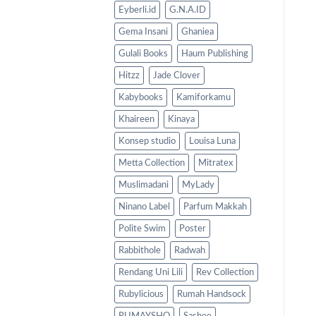
Eyberli.id
G.N.A.ID
Gema Insani
Ghaniea
Gulali Books
Haum Publishing
Hitzz
Jade Clover
Kabybooks
Kamiforkamu
Khaireen
Kinaya
Konsep studio
Louisa Luna
Metta Collection
Mitratex
Muslimadani
MyLady
Ninano Label
Parfum Makkah
Polite Swim
Poster
Rabbithole
Radwah
Rendang Uni Lili
Rev Collection
Rubylicious
Rumah Handsock