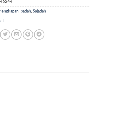
D46244
lengkapan Ibadah
,
Sajadah
pet
.