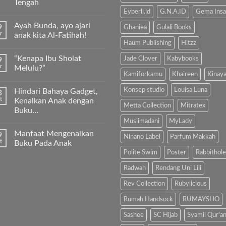
Tengah
Eyberli.id
G.N.A.ID
Gema Insa
Tak
ada
Ayah Bunda, ayo ajari
9
komentar
Ghaniea
Gulali Books
pada
r
anak kita Al-Fatihah!
Keunggulan
Haum Publishing
Hitzz
Kurma
Tak
Sukkari
ada
“Kenapa Ibu Sholat
Jade Clover
Kabybooks
9
Premium
komentar
Timur
pada
r
Melulu?”
Tengah
Ayah
Kamiforkamu
Khaireen
Kinay
Bunda,
Tak
ayo
ada
Konsep studio
Louisa Luna
Hindari Bahaya Gadget,
3
ajari
komentar
anak
pada
t
Kenalkan Anak dengan
kita
“Kenapa
Metta Collection
Mitratex
Buku…
Al-
Ibu
Fatihah!
Sholat
Muslimadani
MyLady
Tak
Melulu?”
ada
Manfaat Mengenalkan
9
komentar
Ninano Label
Parfum Makkah
pada
t
Buku Pada Anak
Hindari
Polite Swim
Poster
Rabbithole
Bahaya
Tak
Gadget,
ada
Kenalkan
komentar
Radwah
Rendang Uni Lili
Anak
pada
dengan
Manfaat
Rev Collection
Rubylicious
Buku…
Mengenalkan
Buku
Rumah Handsock
RUMAYSHO
Pada
Anak
Sashee
SC Hijab
Syamil Qur'a