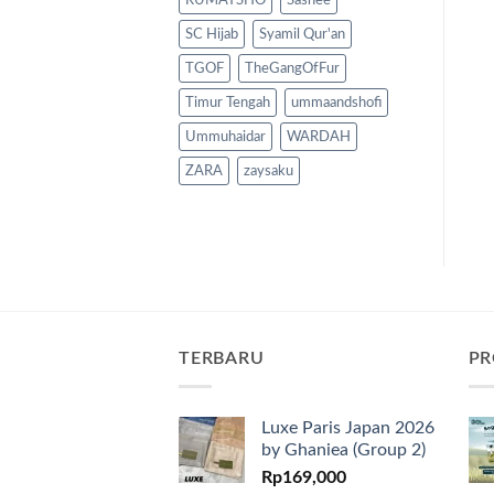
RUMAYSHO
Sashee
SC Hijab
Syamil Qur'an
TGOF
TheGangOfFur
Timur Tengah
ummaandshofi
Ummuhaidar
WARDAH
ZARA
zaysaku
TERBARU
PR
Luxe Paris Japan 2026
by Ghaniea (Group 2)
Rp
169,000