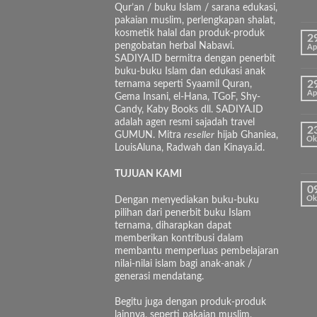
Qur’an / buku Islam / sarana edukasi,
pakaian muslim, perlengkapan shalat,
kosmetik halal dan produk-produk
2
pengobatan herbal Nabawi.
Ap
SADIYA.ID bermitra dengan penerbit
buku-buku Islam dan edukasi anak
ternama seperti Syaamil Quran,
2
Ap
Gema Insani, el-Hana, TGoF, Shy-
Candy, Kaby Books dll. SADIYA.ID
adalah agen resmi sajadah travel
2
GUMUN. Mitra
reseller
hijab Ghaniea,
Ok
LouisAluna, Radwah dan Kinaya.id.
TUJUAN KAMI
0
Dengan menyediakan buku-buku
Ok
pilihan dari penerbit buku Islam
ternama, diharapkan dapat
memberikan kontribusi dalam
membantu memperluas pembelajaran
nilai-nilai islam bagi anak-anak /
generasi mendatang.
Begitu juga dengan produk-produk
lainnya, seperti pakaian muslim,