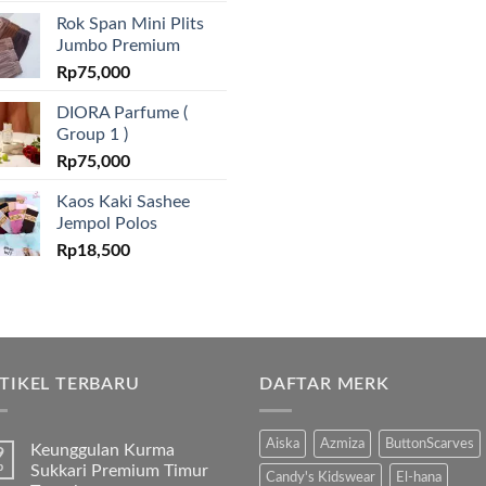
Rok Span Mini Plits
Jumbo Premium
Rp
75,000
DIORA Parfume (
Group 1 )
Rp
75,000
Kaos Kaki Sashee
Jempol Polos
Rp
18,500
TIKEL TERBARU
DAFTAR MERK
Aiska
Azmiza
ButtonScarves
Keunggulan Kurma
9
b
Sukkari Premium Timur
Candy's Kidswear
El-hana