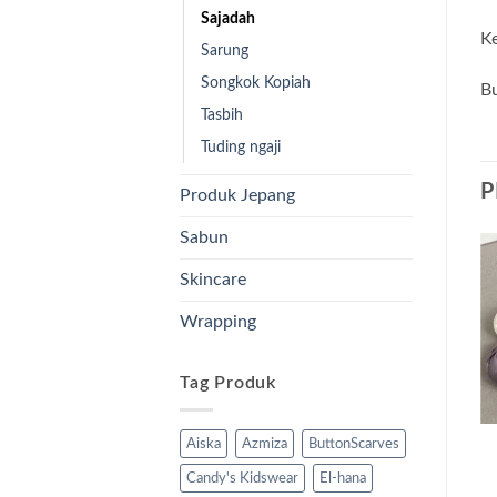
Sajadah
K
Sarung
Songkok Kopiah
Bu
Tasbih
Tuding ngaji
P
Produk Jepang
Sabun
Skincare
Wrapping
Tag Produk
Aiska
Azmiza
ButtonScarves
Candy's Kidswear
El-hana