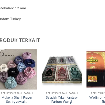
etebalan: 12 mm
atan: Turkey
RODUK TERKAIT
Add to
Add to
wishlist
wishlist
PERLENGKAPAN IBADAH
PERLENGKAPAN IBADAH
PERLENGK
Mukena Shani Prayer
Sajadah Yakar Fantasy
Wadimor H
Set by zaysaku
Parfum Wangi
T