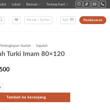
oduk
Lokasi
Bantuan
Tentang Kami
Masuk / Daftar
Rp
0
Pembayaran
Perlengkapan Ibadah
/
Sajadah
ah Turki Imam 80×120
500
ajadah Turki Imam 80x120
Tambah ke keranjang