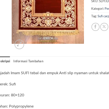
SKU:
SDY.I
Kategori:
Per
Tag:
Sufi car
skripsi
Informasi Tambahan
jadah Imam SUFl tebal dan empuk Anti slip nyaman untuk shalat
rek: Sufi
kuran: 80×120
ahan: Polypropylene