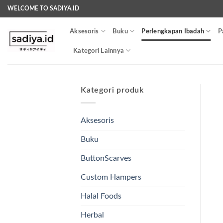
Skip
WELCOME TO SADIYA.ID
to
content
Aksesoris
Buku
Perlengkapan Ibadah
P
Kategori Lainnya
Kategori produk
Aksesoris
Buku
ButtonScarves
Custom Hampers
Halal Foods
Herbal