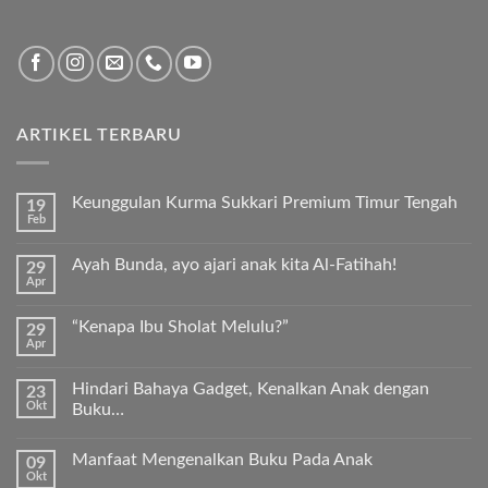
ARTIKEL TERBARU
Keunggulan Kurma Sukkari Premium Timur Tengah
19
Feb
Tak
ada
komentar
Ayah Bunda, ayo ajari anak kita Al-Fatihah!
29
pada
Apr
Keunggulan
Tak
Kurma
ada
Sukkari
komentar
Premium
“Kenapa Ibu Sholat Melulu?”
29
pada
Timur
Apr
Ayah
Tak
Tengah
Bunda,
ada
ayo
komentar
ajari
Hindari Bahaya Gadget, Kenalkan Anak dengan
23
pada
anak
Okt
“Kenapa
Buku…
kita
Ibu
Al-
Tak
Sholat
Fatihah!
ada
Melulu?”
Manfaat Mengenalkan Buku Pada Anak
09
komentar
pada
Okt
Tak