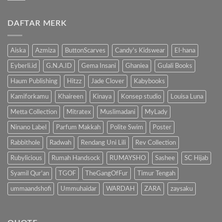
Hindari
ada
Bahaya
komentar
Gadget,
pada
Kenalkan
DAFTAR MERK
Manfaat
Anak
Mengenalkan
dengan
Buku
Buku…
Pada
Anak
Aiska
Azmiza
ButtonScarves
Candy's Kidswear
El-hana
Eyberli.id
G.N.A.ID
Gema Insani
Ghaniea
Gulali Books
Haum Publishing
Hitzz
Jade Clover
Kabybooks
Kamiforkamu
Khaireen
Kinaya
Konsep studio
Louisa Luna
Metta Collection
Mitratex
Muslimadani
MyLady
Ninano Label
Parfum Makkah
Polite Swim
Poster
Rabbithole
Radwah
Rendang Uni Lili
Rev Collection
Rubylicious
Rumah Handsock
RUMAYSHO
Sashee
SC Hijab
Syamil Qur'an
TGOF
TheGangOfFur
Timur Tengah
ummaandshofi
Ummuhaidar
WARDAH
ZARA
zaysaku