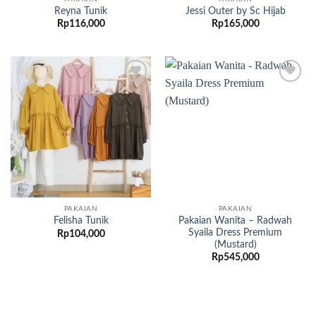
Reyna Tunik
Jessi Outer by Sc Hijab
Rp
116,000
Rp
165,000
Add to
Add to
wishlist
wishlist
PAKAIAN
PAKAIAN
Pakaian Wanita – Radwah
Felisha Tunik
Syaila Dress Premium
Rp
104,000
(Mustard)
Rp
545,000