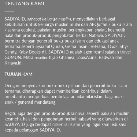
TENTANG KAMI
SADIYA.ID,
sahabat keluarga muslim,
menyediakan berbagai
kebutuhan untuk keluarga muslim mulai dari Al-Qur’an / buku Islam
/ sarana edukasi, pakaian muslim, perlengkapan shalat, kosmetik
halal dan produk-produk pengobatan herbal Nabawi. SADIYA.ID
bermitra dengan penerbit buku-buku Islam dan edukasi anak
ternama seperti Syaamil Quran, Gema Insani, el-Hana, TGoF, Shy-
Candy, Kaby Books dll. SADIYA.ID adalah agen resmi sajadah travel
GUMUN. Mitra
reseller
hijab Ghaniea, LouisAluna, Radwah dan
Kinaya.id.
TUJUAN KAMI
Dengan menyediakan buku-buku pilihan dari penerbit buku Islam
ternama, diharapkan dapat memberikan kontribusi dalam
membantu memperluas pembelajaran nilai-nilai islam bagi anak-
anak / generasi mendatang.
Begitu juga dengan produk-produk lainnya, seperti pakaian muslim,
kosmetik halal dan pengobatan herbal nabawi yang ditawarkan di
SADIYA.ID juga terdapat nilai-nilai islami yang ingin kami edukasi
kepada pelanggan SADIYA.ID.