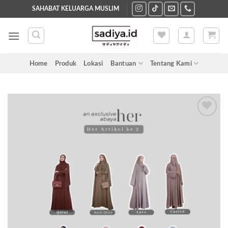
Skip
SAHABAT KELUARGA MUSLIM
to
content
Home
Produk
Lokasi
Bantuan
Tentang Kami
Add to
wishlist