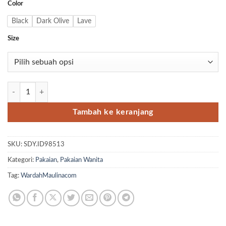
Color
Black
Dark Olive
Lave
Size
Kuantitas HER Abaya Set
Tambah ke keranjang
SKU:
SDY.ID98513
Kategori:
Pakaian
,
Pakaian Wanita
Tag:
WardahMaulinacom