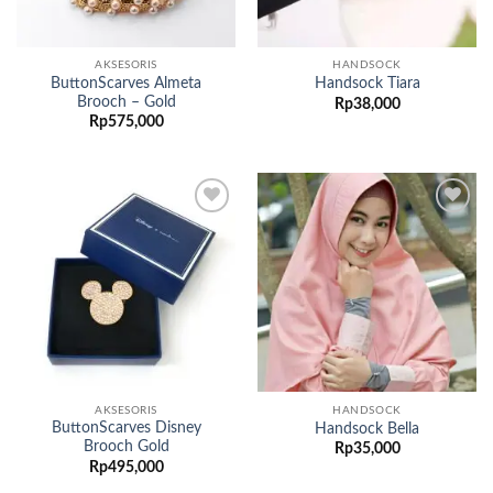
AKSESORIS
HANDSOCK
ButtonScarves Almeta
Handsock Tiara
Brooch – Gold
Rp
38,000
Rp
575,000
Add to
Add to
wishlist
wishlist
AKSESORIS
HANDSOCK
ButtonScarves Disney
Handsock Bella
Brooch Gold
Rp
35,000
Rp
495,000