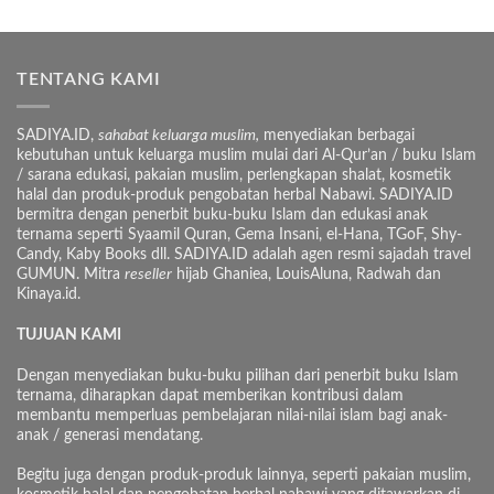
TENTANG KAMI
SADIYA.ID,
sahabat keluarga muslim,
menyediakan berbagai
kebutuhan untuk keluarga muslim mulai dari Al-Qur’an / buku Islam
/ sarana edukasi, pakaian muslim, perlengkapan shalat, kosmetik
halal dan produk-produk pengobatan herbal Nabawi. SADIYA.ID
bermitra dengan penerbit buku-buku Islam dan edukasi anak
ternama seperti Syaamil Quran, Gema Insani, el-Hana, TGoF, Shy-
Candy, Kaby Books dll. SADIYA.ID adalah agen resmi sajadah travel
GUMUN. Mitra
reseller
hijab Ghaniea, LouisAluna, Radwah dan
Kinaya.id.
TUJUAN KAMI
Dengan menyediakan buku-buku pilihan dari penerbit buku Islam
ternama, diharapkan dapat memberikan kontribusi dalam
membantu memperluas pembelajaran nilai-nilai islam bagi anak-
anak / generasi mendatang.
Begitu juga dengan produk-produk lainnya, seperti pakaian muslim,