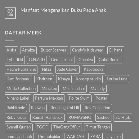
Al-
Tak
Sholat
Fatihah!
ada
Melulu?”
Manfaat Mengenalkan Buku Pada Anak
09
komentar
pada
Okt
Tak
Hindari
ada
Bahaya
komentar
Gadget,
pada
Kenalkan
DAFTAR MERK
Manfaat
Anak
Mengenalkan
dengan
Buku
Buku…
Pada
Anak
Aiska
Azmiza
ButtonScarves
Candy's Kidswear
El-hana
Eyberli.id
G.N.A.ID
Gema Insani
Ghaniea
Gulali Books
Haum Publishing
Hitzz
Jade Clover
Kabybooks
Kamiforkamu
Khaireen
Kinaya
Konsep studio
Louisa Luna
Metta Collection
Mitratex
Muslimadani
MyLady
Ninano Label
Parfum Makkah
Polite Swim
Poster
Rabbithole
Radwah
Rendang Uni Lili
Rev Collection
Rubylicious
Rumah Handsock
RUMAYSHO
Sashee
SC Hijab
Syamil Qur'an
TGOF
TheGangOfFur
Timur Tengah
ummaandshofi
Ummuhaidar
WARDAH
ZARA
zaysaku