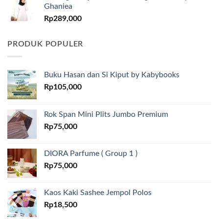
Ghaniea
Rp
289,000
PRODUK POPULER
Buku Hasan dan Si Kiput by Kabybooks
Rp
105,000
Rok Span Mini Plits Jumbo Premium
Rp
75,000
DIORA Parfume ( Group 1 )
Rp
75,000
Kaos Kaki Sashee Jempol Polos
Rp
18,500