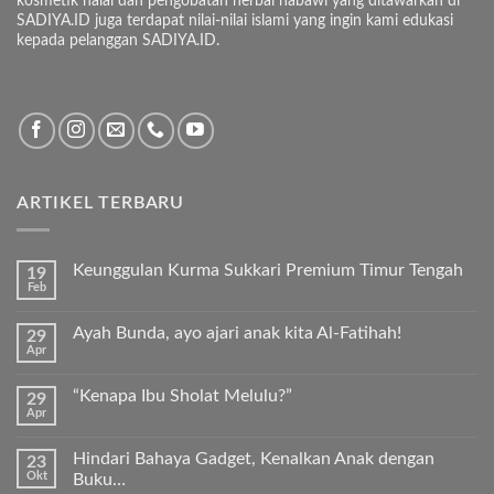
kosmetik halal dan pengobatan herbal nabawi yang ditawarkan di
SADIYA.ID juga terdapat nilai-nilai islami yang ingin kami edukasi
kepada pelanggan SADIYA.ID.
ARTIKEL TERBARU
Keunggulan Kurma Sukkari Premium Timur Tengah
19
Feb
Tak
ada
komentar
Ayah Bunda, ayo ajari anak kita Al-Fatihah!
29
pada
Apr
Keunggulan
Tak
Kurma
ada
Sukkari
komentar
Premium
“Kenapa Ibu Sholat Melulu?”
29
pada
Timur
Apr
Ayah
Tak
Tengah
Bunda,
ada
ayo
komentar
ajari
Hindari Bahaya Gadget, Kenalkan Anak dengan
23
pada
anak
Okt
“Kenapa
Buku…
kita
Ibu