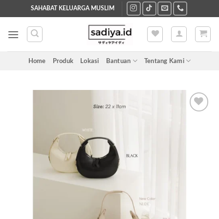
Skip
SAHABAT KELUARGA MUSLIM
to
content
Home
Produk
Lokasi
Bantuan
Tentang Kami
Add to
wishlist