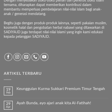
Dengan menyediakan buku-buku pilihan dari penerbit buku Islam
ternama, diharapkan dapat memberikan kontribusi dalam
membantu memperluas pembelajaran nilai-nilai islam bagi anak-
anak / generasi mendatang.
Begitu juga dengan produk-produk lainnya, seperti pakaian muslim,
kosmetik halal dan pengobatan herbal nabawi yang ditawarkan di
SADIYA.ID juga terdapat nilai-nilai islami yang ingin kami edukasi
kepada pelanggan SADIYA.ID.
ARTIKEL TERBARU
Keunggulan Kurma Sukkari Premium Timur Tengah
19
Feb
Tak
ada
komentar
Ayah Bunda, ayo ajari anak kita Al-Fatihah!
29
pada
Apr
Keunggulan
Tak
Kurma
ada