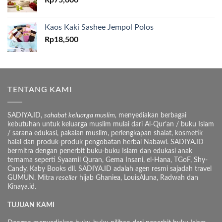
Rp
75,000
Kaos Kaki Sashee Jempol Polos
Rp
18,500
TENTANG KAMI
SADIYA.ID,
sahabat keluarga muslim,
menyediakan berbagai
kebutuhan untuk keluarga muslim mulai dari Al-Qur’an / buku Islam
/ sarana edukasi, pakaian muslim, perlengkapan shalat, kosmetik
halal dan produk-produk pengobatan herbal Nabawi. SADIYA.ID
bermitra dengan penerbit buku-buku Islam dan edukasi anak
ternama seperti Syaamil Quran, Gema Insani, el-Hana, TGoF, Shy-
Candy, Kaby Books dll. SADIYA.ID adalah agen resmi sajadah travel
GUMUN. Mitra
reseller
hijab Ghaniea, LouisAluna, Radwah dan
Kinaya.id.
TUJUAN KAMI