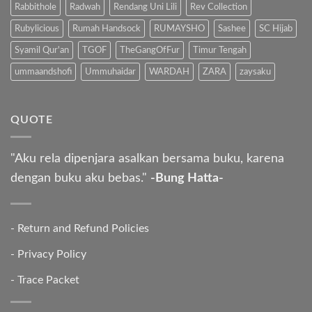
Rabbithole
Radwah
Rendang Uni Lili
Rev Collection
Rubylicious
Rumah Handsock
RUMAYSHO
Sashee
SC Hijab
Syamil Qur'an
TGOF
TheGangOfFur
Timur Tengah
ummaandshofi
Ummuhaidar
WARDAH
ZARA
zaysaku
QUOTE
"Aku rela dipenjara asalkan bersama buku, karena
dengan buku aku bebas."
-Bung Hatta-
-
Return and Refund Policies
-
Privacy Policy
-
Trace Packet