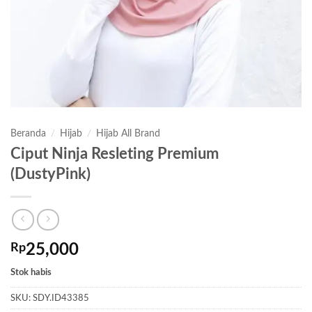
Beranda
/
Hijab
/
Hijab All Brand
Ciput Ninja Resleting Premium
(DustyPink)
Rp
25,000
Stok habis
SKU:
SDY.ID43385