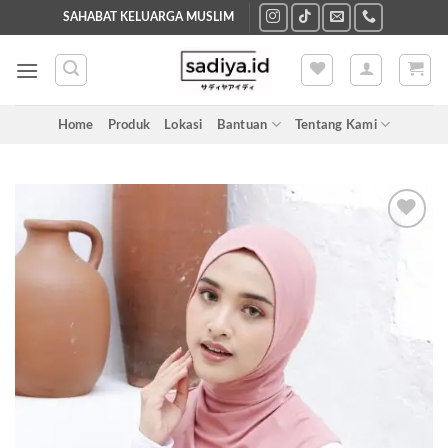
Skip
SAHABAT KELUARGA MUSLIM
to
content
Home
Produk
Lokasi
Bantuan
Tentang Kami
Add to
wishlist