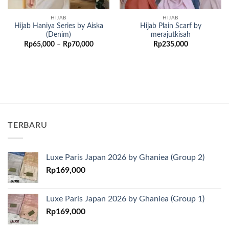
HIJAB
HIJAB
Hijab Haniya Series by Aiska
Hijab Plain Scarf by
(Denim)
merajutkisah
Rentang
Rp
65,000
–
Rp
70,000
Rp
235,000
harga:
Rp65,000
hingga
Rp70,000
TERBARU
Luxe Paris Japan 2026 by Ghaniea (Group 2)
Rp
169,000
Luxe Paris Japan 2026 by Ghaniea (Group 1)
Rp
169,000