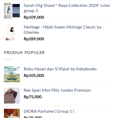
Sarah Otg Shawl " Raya Collection 2024" color
group 3
Rp
109,000
Heritage - Hijab Sulam Moringa Classic by
Ghaniea
Rp
289,000
PRODUK POPULER
Buku Hasan dan Si Kiput by Kabybooks
Rp
105,000
Rok Span Mini Plits Jumbo Premium
Rp
75,000
DIORA Parfume ( Group 1 )