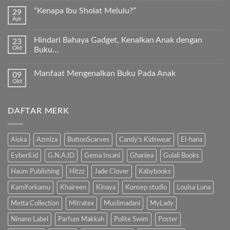
Sukkari
komentar
Premium
“Kenapa Ibu Sholat Melulu?”
29
pada
Timur
Apr
Ayah
Tak
Tengah
Bunda,
ada
ayo
komentar
ajari
Hindari Bahaya Gadget, Kenalkan Anak dengan
23
pada
anak
Okt
“Kenapa
Buku…
kita
Ibu
Al-
Tak
Sholat
Fatihah!
ada
Melulu?”
Manfaat Mengenalkan Buku Pada Anak
09
komentar
pada
Okt
Tak
Hindari
ada
Bahaya
komentar
Gadget,
pada
Kenalkan
DAFTAR MERK
Manfaat
Anak
Mengenalkan
dengan
Buku
Buku…
Pada
Anak
Aiska
Azmiza
ButtonScarves
Candy's Kidswear
El-hana
Eyberli.id
G.N.A.ID
Gema Insani
Ghaniea
Gulali Books
Haum Publishing
Hitzz
Jade Clover
Kabybooks
Kamiforkamu
Khaireen
Kinaya
Konsep studio
Louisa Luna
Metta Collection
Mitratex
Muslimadani
MyLady
Ninano Label
Parfum Makkah
Polite Swim
Poster