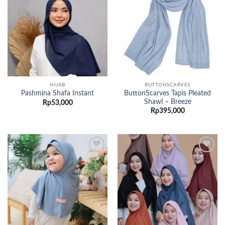
Add to
Add to
wishlist
wishlist
HIJAB
BUTTONSCARVES
ButtonScarves Tapis Pleated
Pashmina Shafa Instant
Shawl – Breeze
Rp
53,000
Rp
395,000
Add to
Add to
wishlist
wishlist