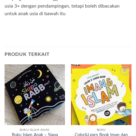
usia 3+ dengan pendampingan, tetapi boleh dibacakan
untuk anak usia di bawah itu
PRODUK TERKAIT
Add to
Add to
wishlist
wishlist
BUKU ISLAM ANAK
BUKU
Buku Islam Anak – Siapa
Color&Learn Book Iman dan