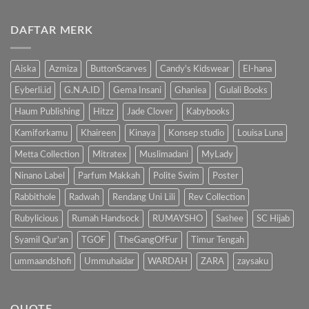
ada
Bahaya
komentar
Gadget,
pada
Kenalkan
DAFTAR MERK
Manfaat
Anak
Mengenalkan
dengan
Buku
Buku…
Pada
Anak
Aiska
Azmiza
ButtonScarves
Candy's Kidswear
El-hana
Eyberli.id
G.N.A.ID
Gema Insani
Ghaniea
Gulali Books
Haum Publishing
Hitzz
Jade Clover
Kabybooks
Kamiforkamu
Khaireen
Kinaya
Konsep studio
Louisa Luna
Metta Collection
Mitratex
Muslimadani
MyLady
Ninano Label
Parfum Makkah
Polite Swim
Poster
Rabbithole
Radwah
Rendang Uni Lili
Rev Collection
Rubylicious
Rumah Handsock
RUMAYSHO
Sashee
SC Hijab
Syamil Qur'an
TGOF
TheGangOfFur
Timur Tengah
ummaandshofi
Ummuhaidar
WARDAH
ZARA
zaysaku