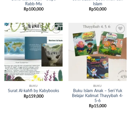
Rabb-Mu
Islam
Rp
100,000
Rp
50,000
Add to
Add to
wishlist
wishlist
BUKU
BUKU
Buku Islam Anak – Seri Yuk
Surat Al-kahfi by Kabybooks
Belajar Kalimat Thayyibah 4-
Rp
159,000
5-6
Rp
15,000