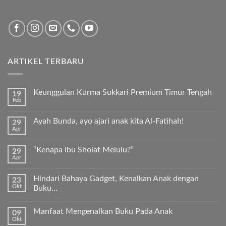
ARTIKEL TERBARU
Keunggulan Kurma Sukkari Premium Timur Tengah
19
Feb
Tak
ada
komentar
Ayah Bunda, ayo ajari anak kita Al-Fatihah!
29
pada
Apr
Keunggulan
Tak
Kurma
ada
Sukkari
komentar
Premium
“Kenapa Ibu Sholat Melulu?”
29
pada
Timur
Apr
Ayah
Tak
Tengah
Bunda,
ada
ayo
komentar
ajari
Hindari Bahaya Gadget, Kenalkan Anak dengan
23
pada
anak
Okt
“Kenapa
Buku…
kita
Ibu
Al-
Tak
Sholat
Fatihah!
ada
Melulu?”
Manfaat Mengenalkan Buku Pada Anak
09
komentar
pada
Okt
Tak
Hindari