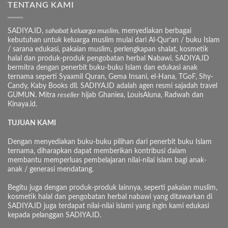
TENTANG KAMI
SADIYA.ID,
sahabat keluarga muslim,
menyediakan berbagai
kebutuhan untuk keluarga muslim mulai dari Al-Qur’an / buku Islam
/ sarana edukasi, pakaian muslim, perlengkapan shalat, kosmetik
halal dan produk-produk pengobatan herbal Nabawi. SADIYA.ID
bermitra dengan penerbit buku-buku Islam dan edukasi anak
ternama seperti Syaamil Quran, Gema Insani, el-Hana, TGoF, Shy-
Candy, Kaby Books dll. SADIYA.ID adalah agen resmi sajadah travel
GUMUN. Mitra
reseller
hijab Ghaniea, LouisAluna, Radwah dan
Kinaya.id.
TUJUAN KAMI
Dengan menyediakan buku-buku pilihan dari penerbit buku Islam
ternama, diharapkan dapat memberikan kontribusi dalam
membantu memperluas pembelajaran nilai-nilai islam bagi anak-
anak / generasi mendatang.
Begitu juga dengan produk-produk lainnya, seperti pakaian muslim,
kosmetik halal dan pengobatan herbal nabawi yang ditawarkan di
SADIYA.ID juga terdapat nilai-nilai islami yang ingin kami edukasi
kepada pelanggan SADIYA.ID.